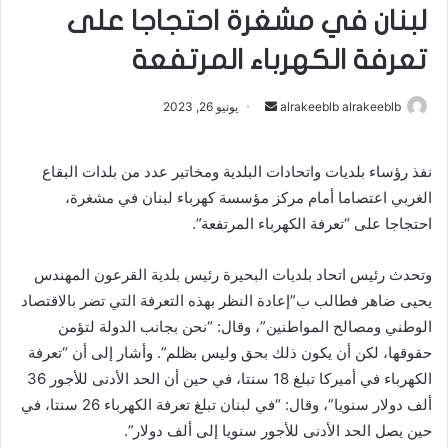
لبنان في مشغرة احتجاجا على
تعرفة الكهرباء المرتفعة
أرسل
alrakeeblb alrakeeblb
يونيو 26, 2023
بريدا
إلكترونيا
نفذ رؤساء بلديات واتحادات البلدية ومخاتير عدد من بلدات البقاع
الغربي اعتصاما أمام مركز مؤسسة كهرباء لبنان في مشغرة،
احتجاجا على “تعرفة الكهرباء المرتفعة”.
وتحدث رئيس اتحاد بلديات البحيرة رئيس بلدية القرعون المهندس
يحيى ضاهر فطالب ب”إعادة النظر بهذه التعرفة التي تضر بالاقتصاد
الوطني ومصالح المواطنين”، وقال: “نحن بجانب الدولة لتؤمن
حقوقها، لكن أن يكون ذلك بحق وليس بظلم”. وأشار إلى أن “تعرفة
الكهرباء في أميركا تبلغ 18 سنتا، في حين أن الحد الأدنى للأجور 36
ألف دولار سنويا”، وقال: “في لبنان تبلغ تعرفة الكهرباء 26 سنتا، في
حين يصل الحد الأدنى للأجور سنويا إلى ألف دولار”.