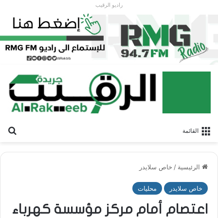
راديو الرقيب
بح
القائمة
الرئيسية
/
خاص سلايدر
خاص سلايدر
محليات
اعتصام أمام مركز مؤسسة كهرباء