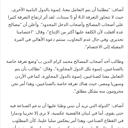
أضاف: “مطلبنا أن يتم التعامل معنا، إسوة بالدول النامية الأخرى،
حيث لا تتجاوز التعرفة الـ4 أو 5 سنتات. لقد أثر ارتفاع التعرفة كثيرا
على أصحاب المصالح وأصحاب الدخل المحدود”. وأعلن أن “مصالح
عدة أقفلت لأن الكلفة عليها أكثر من الإنتاج”، وقال: “اعتصامنا
تحذيري. وفي حال عدم التجاوب، ستتم دعوة الأهالي في المرة
المقبلة إلى الاعتصام”.
وطالب أحد أصحاب المصالح محمد كرام الدين ب”وضع تعرفة خاصة
بالصناعيين، إسوة بكل الدول المجاورة”، وقال: “نطالب بأن يتم
التعامل معنا كصناعيين، إسوة بالدول المجاورة، كما في الأردن
وسوريا ومصر، حيث هناك تعرفة خاصة بالصناعيين، وهذا أمر نحن
محرومون منه بشكل مطلق”.
أضاف: “الدولة التي تريد أن تبني وطنا عليها أن تدعم الصناعة فيه
حتى يقوى. أما في لبنان فالقضية عكسية، لا نرى إلا تخريبا ودمارا
في القطاع الصناعي، وهذا أمر ينعكس سلبا علينا، كأن المطلوب
تهجير أصحاب المؤسسات وتسكير مؤسساتهم. إنهم لا يريدون أن