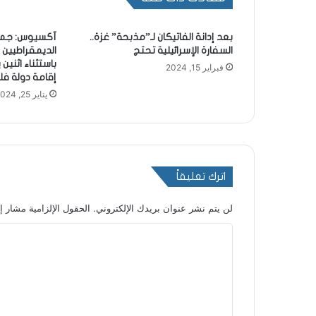
بعد إدانة الفاتيكان لـ”مذبحة” غزة..
آكسيوس: جميع
السفارة الإسرائيلية تحتج
الديمقراطيين
باستثناء اثنين
فبراير 15, 2024
إقامة دولة ف
يناير 25, 2024
اترك تعليقاً
لن يتم نشر عنوان بريدك الإلكتروني.
الحقول الإلزامية مشار إل
ا
ل
ت
ع