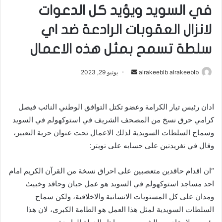
في السويد ويؤيد كل الدعوات
لانزال العقوبات الرادعة ضد اي
سلطة تسمح بمثل هذه الاعمال
أرسل
alrakeeblb alrakeeblb
يونيو 29, 2023
بريدا
إلكترونيا
ادان رئيس تيار الكرامة وعضو تكتل التوافق الوطني النائب فيصل
كرامي حرق نسخ من المصحف الشريف في استوكهولم في السويد
وسماح السلطات السويدية لذلك الاعمال تحت عنوان حرية التعبير،
وقال في تغريدتين على حسابه على تويتر:
“ان اقدام حاقدين متعصبين على احراق نسخة من القرآن الكريم امام
احد مساجد استوكهولم في السويد هو عمل جبان وحاقد وخبيث
ومدان على كل المستويات الانسانية والاخلاقية، ولكن سماح
السلطات السويدية لمثل هذا العمل هو الطامة الكبرى، لان هذا