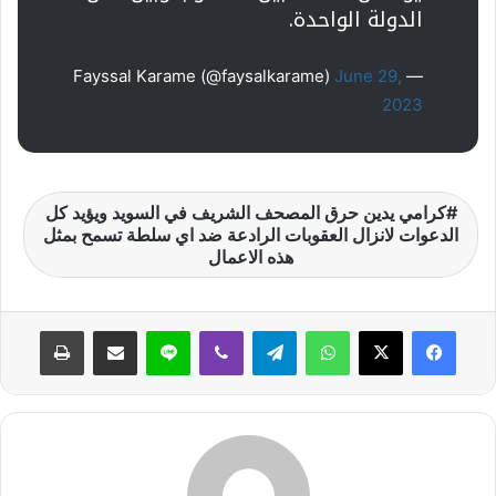
الدولة الواحدة.
June 29,
— Fayssal Karame (@faysalkarame)
2023
كرامي يدين حرق المصحف الشريف في السويد ويؤيد كل
الدعوات لانزال العقوبات الرادعة ضد اي سلطة تسمح بمثل
هذه الاعمال
واتساب
تيلقرام
ڤايبر
لاين
مشاركة عبر البريد
طباعة