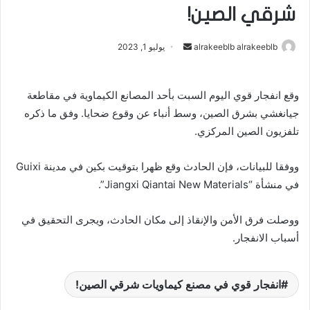
شرقي الصين!
alrakeeblb alrakeeblb
أ
يوليو 1, 2023
ر
س
وقع انفجار قوي اليوم السبت بأحد المصانع الكيماوية في مقاطعة
ل
جيانغشي بشرق الصين، وسط أنباء عن وقوع ضحايا. وفق ما ذكره
ب
تلفزيون الصين المركزي.
ر
ي
د
ووفقا للبيانات، فإن الحادث وقع ظهرا بتوقيت بكين في مدينة Guixi
ا
في منشأة “Jiangxi Qiantai New Materials”.
إ
ل
ووصلت فرق الأمن والإنقاذ إلى مكان الحادث، ويجرى التحقيق في
ك
أسباب الانفجار.
ت
ر
و
انفجار قوي في مصنع كيماويات شرقي الصين!
ن