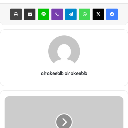
ي
ا
واتساب
تيلقرام
ڤايبر
لاين
مشاركة عبر البريد
طباعة
alrakeeblb alrakeeblb