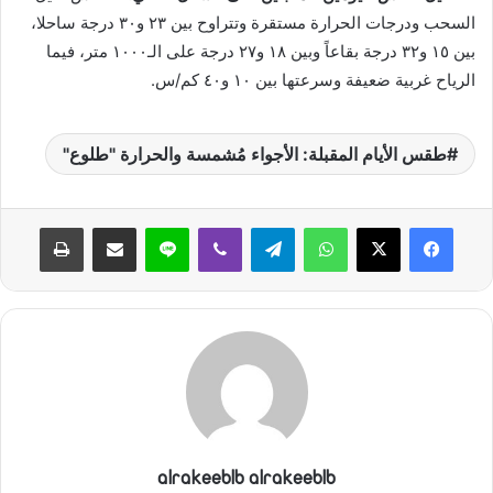
ي
السحب ودرجات الحرارة مستقرة وتتراوح بين ٢٣ و٣٠ درجة ساحلا،
ا
بين ١٥ و٣٢ درجة بقاعاً وبين ١٨ و٢٧ درجة على الـ١٠٠٠ متر، فيما
الرياح غربية ضعيفة وسرعتها بين ١٠ و٤٠ كم/س.
طقس الأيام المقبلة: الأجواء مُشمسة والحرارة "طلوع"
واتساب
تيلقرام
ڤايبر
لاين
مشاركة عبر البريد
طباعة
alrakeeblb alrakeeblb