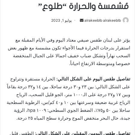
مُشمسة والحرارة “طلوع”
alrakeeblb alrakeeblb
أ
يوليو 1, 2023
ر
س
يؤثر على لبنان طقس صيفي معتاد اليوم وفي الأيام المقبلة مع
ل
استقرار بدرجات الحرارة فيما الأجواء تكون مشمسة مع ظهور بعض
ب
السحب نهاراً وتشكل ضباب خفيف اجمالا على الجبال المنخفضة
ر
خصوصا ومتوسطة الارتفاع احياناً.
ي
د
ا
تفاصيل طقس اليوم على الشكل التالي:
الحرارة مستقرة وتتراوح
إ
على الشكل التالي: بين ٢٣ و٣٠ درجة ساحلا، بين ١٤ و٣٢ درجة بقاعاً
ل
وبين ١٧ و٢٧ درجة على الـ١٠٠٠ متر، الجو قليل السحب، الرياح
ك
الرياح غربية ضعيفة وسرعتها بين ١٠ و٤٠ كم/س، الرطوبة السطحية
ت
ساحلا بين ٥٠ و٧٥٪، الضغط الجوي السطحي: ١٠٠٩ hpa، الرؤية
ر
جيدة، حال البحر منخفض الموج وحرارة سطح المياه ٢٥ درجة.
و
ن
تفاصيل طقس اليومين المقبلين على الشكل التالي:
الطقس قليل