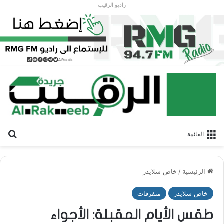
راديو الرقيب
بح
القائمة
الرئيسية
/
خاص سلايدر
خاص سلايدر
متفرقات
طقس الأيام المقبلة: الأجواء