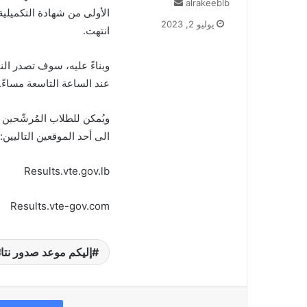
alrakeeblb
أ
ر
يوليو 2, 2023
انتهت.
س
ل
ب
ر
عند الساعة التاسعة مساءً.
ي
د
ويُمكن للطلاب المُرشّحين 
ا
إ
الى أحد الموقعين التاليين:
ل
ك
Results.vte.gov.lb
ت
ر
و
Results.vte-gov.com
ن
ي
ا
إليكم موعد صدور نتائج