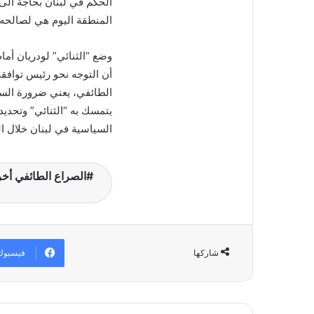
الحكم في لبنان بحاجة الى 
المنطقة اليوم هي لصالحه.
وضع “الثنائي” لودريان أما
أن التوجه نحو رئيس توافقي 
الطائفي، يعني ضرورة السير
يتمسك به “الثنائي” وتحديدا
السياسية في لبنان خلال الـ 32 عاماً الماضية، لضمان مشاركة كاملة “للشي
الصراع الطائفي أخر
فيسبوك
شاركها