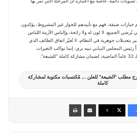
تسويات دائمة، خاصة مع اعتباره أن المرحلة التي تمر بها
م خيارات ضيقة، فهم مع تأييدهم للحوار غير المشروط، يؤكدون
يُرضي الجميع، لا لون له ولا رائحة، وإلباس الأزمة اللباس
 بتعديلات جوهرية في النظام، لا تُغيّر اتفاق الطائف الذي
ً رئيس المجلس النيابي نبيه بري، إنما تواكب التغيرات
عة”.
ج مطلب "الشيعة" للعلن ... مُكتسبات مكتوبة لمشاركة
كاملة
مشاركة عبر البريد
طباعة
X