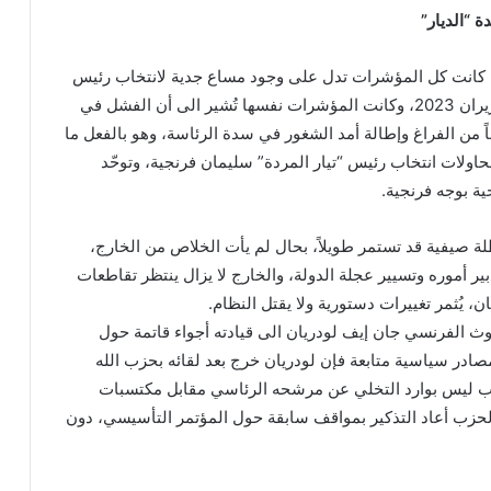
“الديار”
كانت كل المؤشرات تدل على وجود مساع جدية لانتخاب رئيس
للجمهورية قبل منتصف حزيران 2023، وكانت المؤشرات نفسها تُشير الى أن الفشل في
 من الفراغ وإطالة أمد الشغور في سدة الرئاسة، وهو بالفعل ما
اولات انتخاب رئيس “تيار المردة” سليمان فرنجية، وتوحّد
ية بوجه فرنجية.
ة صيفية قد تستمر طويلاً، بحال لم يأت الخلاص من الخارج،
ر أموره وتسيير عجلة الدولة، والخارج لا يزال ينتظر تقاطعات
ان، يُثمر تغييرات دستورية ولا يقتل النظام.
وث الفرنسي جان إيف لودريان الى قيادته أجواء قاتمة حول
صادر سياسية متابعة فإن لودريان خرج بعد لقائه بحزب الله
حزب ليس بوارد التخلي عن مرشحه الرئاسي مقابل مكتسبات
لحزب أعاد التذكير بمواقف سابقة حول المؤتمر التأسيسي، دون