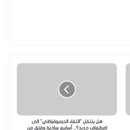
هل ينتقل "اللقاء الديموقراطي" الى
اصطفاف جديد؟... أسابيع ساخنة وقلق من