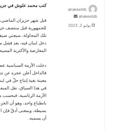
كتب محمد علوش في جريدة 
alrakeeblb
alrakeeblb
أ
قبل شهر حزيران الماضي، 
ر
يوليو 2, 2023
س
ل
تلك المحاولة، سيعني صيفاً
ب
دخل لبنان فيه، بعد فشل مح
ر
المعارضة والأكثرية المسيح
ي
د
دخلت الأزمة السياسية عطل
ا
إ
فالداخل أعلن عجزه عن تدبي
ل
معينة بغية إنتاج حلّ في لبن
ك
في هذا السياق، نقل المبع
ت
الأزمة الرئاسية، فبحسب م
ر
و
بانطباع واحد، وهو أن ال
ن
بسيطة، وبمعنى أدقّ فإن ا
ي
أن يسميه.
ا