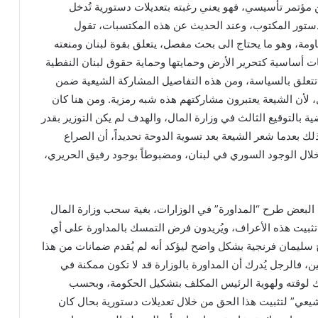
مؤتمر تأسيسي، فهو يعني رغبته بتعديلات دستورية تُدخل
تور المكتوب، وعند الحديث عن هذه المكتسبات، تقول
ومة، وهو ما يحتاج الى بحث مفصل، يتعلق بقوة لبنان ومنعته
 أساسية كتحرير الأرض وحمايتها وحماية حقوق لبنان النفطية
ا تتعلق بالسياسة، ومن هذه التفاصيل المشاركة الشيعية ضمن
 لأن الشيعة يعتبرون مشاركتهم هذه شبه رمزية. ومن هنا كان
ة بالتوقيع الثالث في وزارة المال، والهدف لم يكن التوزير بقدر
لك بعدما شعر الشيعة بعد تسوية الدوحة تحديداً، أن الصراع
خلال الوجود السوري في لبنان، ومضبوطاً بوجود رفيق الحريري،
البعض طرح “المداورة” في الوزارات، بغية سحب وزارة المال
تثبيت هذه الأعراف، ويُريدون فرض التمسك بالمداورة على أي
ليمان فرنجية بشكل واضح ليؤكد أنه لم يُقدم ضمانات من هذا
ن، فالرجل يُدرك أن المداورة بالوزارة قد لا تكون ممكنة في
ك لوقته ولهوية الرئيس المكلف بتشكيل الحكومة، وبحسب
شيعي” لتثبيت هذا الحق من خلال تعديلات دستورية بحال كان