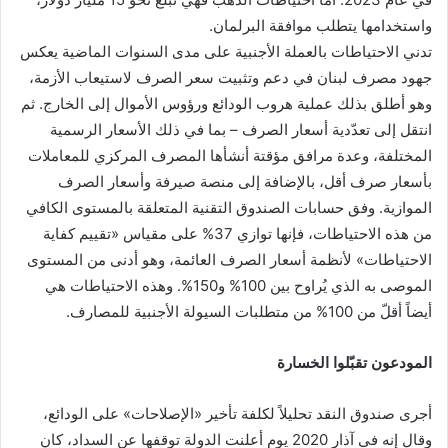
واستخدامها يتطلب موافقة البرلمان.
تدني الاحتياطات بالعملة الأجنبية على مدى السنوات الماضية يعكس
جهود مصرف لبنان في دعم وتثبيت سعر الصرف لاستيعاب الأزمة،
وهو أطلق بذلك عملية هروب الودائع ورؤوس الأموال إلى الخارج. ثم
انتقل إلى تعدّدية أسعار الصرف – بما في ذلك الأسعار الرسمية
المختلفة، وعدة مرافق مؤقتة أنشأها المصرف المركزي للمعاملات
بأسعار صرف أقل، بالإضافة إلى منصة صيرفة وأسعار الصرف
الموازية. وفق حسابات الصندوق التقنية المتعلقة بالمستوى الكافي
من هذه الاحتياطات، فإنها توازي 37% على مقياس «تقييم كفاية
الاحتياطات» لأنظمة أسعار الصرف العائمة، وهو أدنى من المستوى
الموصى به الذي يُراوح بين 100% و150%. وهذه الاحتياطات هي
أيضاً أقلّ من 100% من متطلبات السيولة الأجنبية للمصارف.
المودعون تقبّلوا الخسارة
أجرى صندوق النقد تحليلاً لكلفة تأخير «الإصلاحات» على الودائع،
وقال إنه في آذار 2020 يوم أعلنت الدولة توقفها عن السداد، كان