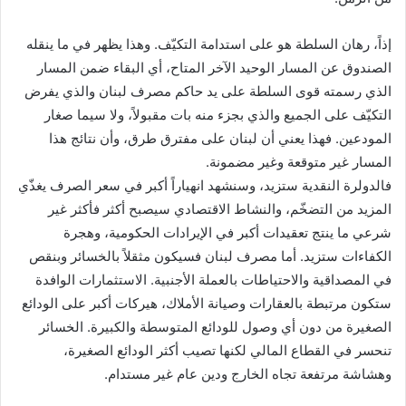
إذاً، رهان السلطة هو على استدامة التكيّف. وهذا يظهر في ما ينقله
الصندوق عن المسار الوحيد الآخر المتاح، أي البقاء ضمن المسار
الذي رسمته قوى السلطة على يد حاكم مصرف لبنان والذي يفرض
التكيّف على الجميع والذي بجزء منه بات مقبولاً، ولا سيما صغار
المودعين. فهذا يعني أن لبنان على مفترق طرق، وأن نتائج هذا
المسار غير متوقعة وغير مضمونة.
فالدولرة النقدية ستزيد، وسنشهد انهياراً أكبر في سعر الصرف يغذّي
المزيد من التضخّم، والنشاط الاقتصادي سيصبح أكثر فأكثر غير
شرعي ما ينتج تعقيدات أكبر في الإيرادات الحكومية، وهجرة
الكفاءات ستزيد. أما مصرف لبنان فسيكون مثقلاً بالخسائر وبنقص
في المصداقية والاحتياطات بالعملة الأجنبية. الاستثمارات الوافدة
ستكون مرتبطة بالعقارات وصيانة الأملاك، هيركات أكبر على الودائع
الصغيرة من دون أي وصول للودائع المتوسطة والكبيرة. الخسائر
تنحسر في القطاع المالي لكنها تصيب أكثر الودائع الصغيرة،
وهشاشة مرتفعة تجاه الخارج ودين عام غير مستدام.