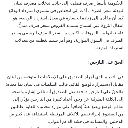
الحكومية بأسعار صرف فضلى، إلى جانب تدخلات مصرف لبنان
لتهدئة سعر الصرف، أدّت إلى انخفاض في مستوى استرداد الودائع.
كما أن ما أدى إلى زيادة الخسارة في معدل استرداد الوديعة، هو
انتقال الثروة عبر السماح بتسديد القروض بسعر صرف متدنٍّ،
فاستفادوا من الفروقات الكبيرة بين سعر الصرف الرسمي وسعر
الصرف في السوق الموازية، وهو أمر ستتم تغطيته من معدلات
استرداد الوديعة.
الحقّ على النازحين!
في التقييم الذي أجراه الصندوق على الإصلاحات المتوقعة من لبنان
مقابل الاستمرار بالوضع القائم، قالت السلطات في لبنان بما معناه:
«الحقّ على النازحين». فقد نقل الصندوق أنه تلقّى إشارة واضحة
إلى الكلفة المترتّبة عن وجود أعداد كبيرة من النازحين يؤدّي إلى
تفاقم الوضع ويضع عبئاً إضافياً على موارد محدودة للغاية، طالبين
من الصندوق إجراء تقييم للأكلاف المرتبطة باستضافة عدد كبير من
اللاجئين، والمساعد في حشد الدعم الدولي.