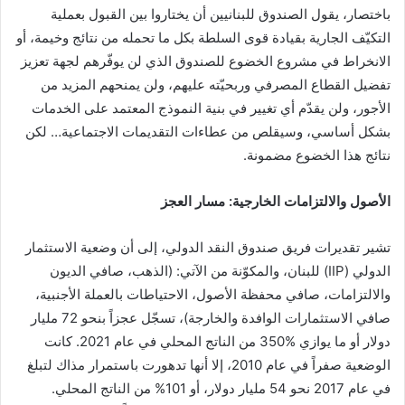
باختصار، يقول الصندوق للبنانيين أن يختاروا بين القبول بعملية
التكيّف الجارية بقيادة قوى السلطة بكل ما تحمله من نتائج وخيمة، أو
الانخراط في مشروع الخضوع للصندوق الذي لن يوفّرهم لجهة تعزيز
تفضيل القطاع المصرفي وربحيّته عليهم، ولن يمنحهم المزيد من
الأجور، ولن يقدّم أي تغيير في بنية النموذج المعتمد على الخدمات
بشكل أساسي، وسيقلص من عطاءات التقديمات الاجتماعية… لكن
نتائج هذا الخضوع مضمونة.
الأصول والالتزامات الخارجية: مسار العجز
تشير تقديرات فريق صندوق النقد الدولي، إلى أن وضعية الاستثمار
الدولي (IIP) للبنان، والمكوّنة من الآتي: (الذهب، صافي الديون
والالتزامات، صافي محفظة الأصول، الاحتياطات بالعملة الأجنبية،
صافي الاستثمارات الوافدة والخارجة)، تسجّل عجزاً بنحو 72 مليار
دولار أو ما يوازي %350 من الناتج المحلي في عام 2021. كانت
الوضعية صفراً في عام 2010، إلا أنها تدهورت باستمرار مذاك لتبلغ
في عام 2017 نحو 54 مليار دولار، أو 101% من الناتج المحلي.