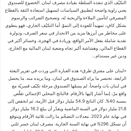
التكيّف الذي تنفذه السلطة بقيادة مصرف لبنان. الخضوع للصندوق
ن
يعني زاوية واضحة لتطبيق السياسات لتسهيل استعادة الثقة بالقطاع
ي
المصرفي لتأمين الملاءة والربحية له، وتصحيح الضرائب والرسوم
ا
بشكل كافٍ، تمهيداً للعودة إلى النموّ. أما التكيّف الجاري، فهو ينطوي
على مخاطر من أبرزها مزيد من الانحدار في سعر الصرف، ودولرة
نقدية شاملة بفعل الأمر الواقع، وزيادة في الهجرة، وخسائر أكبر في
القطاع المالي، وهشاشة أكبر تجاه وضعية لبنان المالية مع الخارج،
ودين غير مستدام…
«لبنان على مفترق طرق» هذه العبارة التي وردت في تقرير البعثة
الرابعة، تختصر ما يراه الصندوق في لبنان، وما يريده منه. ما يحصل
في لبنان بات واضحاً. لم يسمّها الصندوق مرحلة تكيّف قسريّة مع
واقع مرّ، إنما أشار إليها بالأرقام. فالناتج المحلي الإجمالي تقلّص
بنسبة 40%. كان الناتج 54.9 مليار دولار قبل الأزمة، ثم انخفض إلى
21.8 مليار دولار في السنة الماضية ويقدّر أن يبلغ 16.2 مليار دولار
في نهاية عام 2023. معدلات التضخّم ما زالت ثلاثية الأرقام ويتوقع
أن تسجّل 296% في نهاية السنة الجارية. مصرف لبنان خسر ثلثي