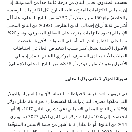
بحسب الصندوق، يعاني لبنان من درجة عالية جداً من المديونية، إذ
إن إجمالي الالتزامات المترتبة عليه للخارج (كل الالتزامات الرسمية
والخاصة) تبلغ 150 مليار دولار، أو 730% من الناتج المحلي، علماً أن
أكثر من ثلاثة أرباع إجمالي الدين الخارجي (392% من الناتج المحلي
الإجمالي) تعود لالتزامات مترتبة على القطاع المصرفي، ونحو 20%
منها على القطاع العام. كما أنه في السنوات الأخيرة انخفضت
الأصول الأجنبية بشكل كبير بسبب الانخفاض الحادّ في احتياطات
العملات الأجنبية لدى المصرف المركزي اللبناني. (يقدّر إجمالي
الأصول بنحو 77 مليار دولار، أو 378% من الناتج المحلي الإجمالي).
سيولة الدولار لا تكفي بكل المعايير
في ذروتها، بلغت قيمة الاحتياطات بالعملة الأجنبية (السيولة بالدولار
التي يملكها مصرف لبنان والقابلة للاستعمال) نحو 36.8 مليار دولار
(69% من الناتج المحلي الإجمالي) في تشرين الثاني 2017، إلا أنها
انخفضت إلى 10.4 مليارات دولار في كانون الأول 2022 (ما يوازي
44% من الناتج)، أو ما يعادل 6.3 أشهر من قيمة الاستيراد المتوقّعة
في عام 2023. أما احتياطات الذهب فهي تبلغ نحو 15 مليار دولار،