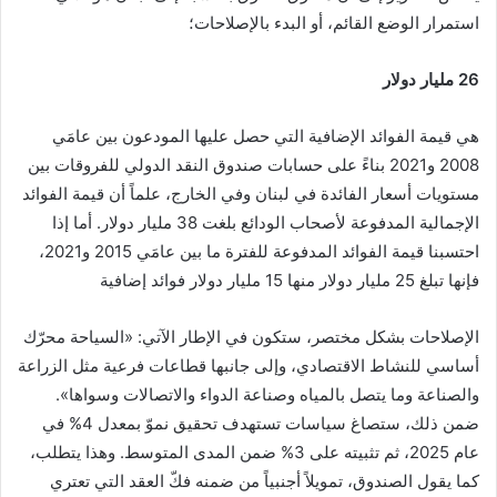
استمرار الوضع القائم، أو البدء بالإصلاحات؛
26 مليار دولار
هي قيمة الفوائد الإضافية التي حصل عليها المودعون بين عامَي
2008 و2021 بناءً على حسابات صندوق النقد الدولي للفروقات بين
مستويات أسعار الفائدة في لبنان وفي الخارج، علماً أن قيمة الفوائد
الإجمالية المدفوعة لأصحاب الودائع بلغت 38 مليار دولار. أما إذا
احتسبنا قيمة الفوائد المدفوعة للفترة ما بين عامَي 2015 و2021،
فإنها تبلغ 25 مليار دولار منها 15 مليار دولار فوائد إضافية
الإصلاحات بشكل مختصر، ستكون في الإطار الآتي: «السياحة محرّك
أساسي للنشاط الاقتصادي، وإلى جانبها قطاعات فرعية مثل الزراعة
والصناعة وما يتصل بالمياه وصناعة الدواء والاتصالات وسواها».
ضمن ذلك، ستصاغ سياسات تستهدف تحقيق نموّ بمعدل 4% في
عام 2025، ثم تثبيته على 3% ضمن المدى المتوسط. وهذا يتطلب،
كما يقول الصندوق، تمويلاً أجنبياً من ضمنه فكّ العقد التي تعتري