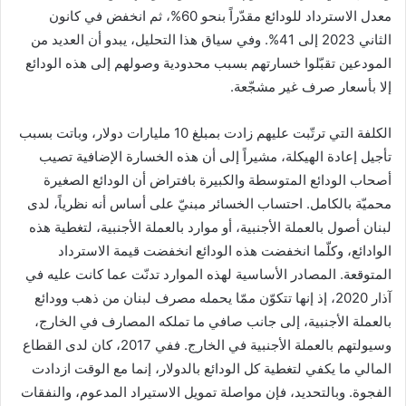
معدل الاسترداد للودائع مقدّراً بنحو 60%، ثم انخفض في كانون
الثاني 2023 إلى 41%. وفي سياق هذا التحليل، يبدو أن العديد من
المودعين تقبّلوا خسارتهم بسبب محدودية وصولهم إلى هذه الودائع
إلا بأسعار صرف غير مشجّعة.
الكلفة التي ترتّبت عليهم زادت بمبلغ 10 مليارات دولار، وباتت بسبب
تأجيل إعادة الهيكلة، مشيراً إلى أن هذه الخسارة الإضافية تصيب
أصحاب الودائع المتوسطة والكبيرة بافتراض أن الودائع الصغيرة
محميّة بالكامل. احتساب الخسائر مبنيّ على أساس أنه نظرياً، لدى
لبنان أصول بالعملة الأجنبية، أو موارد بالعملة الأجنبية، لتغطية هذه
الوادائع، وكلّما انخفضت هذه الودائع انخفضت قيمة الاسترداد
المتوقعة. المصادر الأساسية لهذه الموارد تدنّت عما كانت عليه في
آذار 2020، إذ إنها تتكوّن ممّا يحمله مصرف لبنان من ذهب وودائع
بالعملة الأجنبية، إلى جانب صافي ما تملكه المصارف في الخارج،
وسيولتهم بالعملة الأجنبية في الخارج. ففي 2017، كان لدى القطاع
المالي ما يكفي لتغطية كل الودائع بالدولار، إنما مع الوقت ازدادت
الفجوة. وبالتحديد، فإن مواصلة تمويل الاستيراد المدعوم، والنفقات