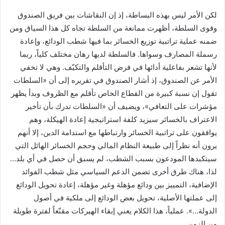
لكن الأمر ليس بهذه البساطة، إذ إن النقاشات بين فريق الصندوق
وقوى السلطة، أظهرت ممانعة من السلطة تجاه كل هذا السياق ومن
ضمنه عملية تراتبية توزيع الخسائر بما فيها شطب الودائع، وإعادة
رسملة المصارف وسواها. فالسلطة لديها رهان مختلف كلياً، ربما
لأنها تشعر بفاعلية أدائها في فرض التأقلم والتكيّف. وهي لا تخفي
الأمر عن الصندوق، إذ أشار الصندوق في تقريره إلى أن «السلطات
تقول إن نسبة كبيرة من القطاع الخاص تأقلم مع الظروف وبدأ يظهر
مؤشرات على التعافي»، ويضيف أن «السلطات تدرك بأن تأخير
الاعتراف بالخسائر سيزيد كلفة استراتيجية إعادة الهيكلة، وهم
يوافقون على تراتبية الخسائر وارتباطها مع استدامة الدين، إلا أنهم
يرون أنه نظراً إلى طبيعة النظام المالي وحجم الخسائر الهائل التي
سيتكبدها المودعون بسبب الشطب، لم يسبق أن حصل في أي بلد…
لذا، هناك طرق أخرى تضمن الدعم السياسي مثل شطب الفوائد
الإضافية، التمييز بين ودائع مؤهلة وغير مؤهلة، إعادة تحويل الودائع
إلى عملتها الأصلية، تحويل بعض الودائع إلى ملكية في أصول
الدولة…». عملياً، هذا الكلام يعني إبقاء الهيركات مقنّعاً لفترة طويلة
من الزمن.