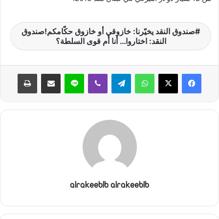
صندوق النقد يخيّرنا: خازوقي أو خازوق حكّامكم!صندوق
النقد: اختاروا… أنا أم قوى السلطة؟
واتساب
تيلقرام
ڤايبر
لاين
مشاركة عبر البريد
طباعة
alrakeeblb alrakeeblb