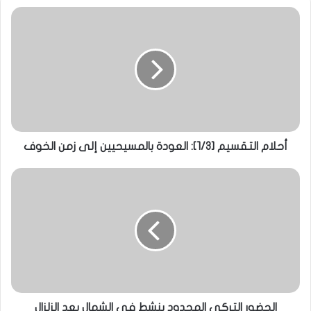
أحلام التقسيم [1/3]: العودة بالمسيحيين إلى زمن الخوف
الحضور التركي المحدود ينشط في الشمال بعد الزلزال