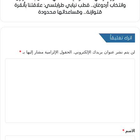
وانتخاب أردوغان... قطب نيابي طرابلسي: علاقتنا بأنقرة
مُتوازنة... ومُساعداتها محدودة
اترك تعليقاً
لن يتم نشر عنوان بريدك الإلكتروني.
الحقول الإلزامية مشار إليها بـ
*
ا
ل
ت
ع
ل
ي
ق
*
الاسم
*