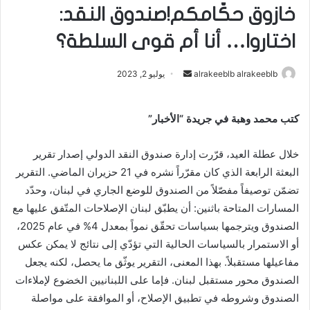
خازوق حكّامكم!صندوق النقد:
اختاروا… أنا أم قوى السلطة؟
alrakeeblb alrakeeblb
أ
يوليو 2, 2023
ر
س
كتب محمد وهبة في جريدة “الأخبار”
ل
ب
خلال عطلة العيد، قرّرت إدارة صندوق النقد الدولي إصدار تقرير
ر
البعثة الرابعة الذي كان مقرّراً نشره في 21 حزيران الماضي. التقرير
ي
تضمّن توصيفاً مفصّلاً من الصندوق للوضع الجاري في لبنان، وحدّد
د
ا
المسارات المتاحة باثنين: أن يطبّق لبنان الإصلاحات المتّفق عليها مع
إ
الصندوق ويترجمها بسياسات تحقّق نمواً بمعدل 4% في عام 2025،
ل
أو الاستمرار بالسياسات الحالية التي تؤدّي إلى نتائج لا يمكن عكس
ك
مفاعيلها مستقبلاً. بهذا المعنى، التقرير يوثّق ما يحصل، لكنه يجعل
ت
الصندوق محور مستقبل لبنان. فإما على اللبنانيين الخضوع لإملاءات
ر
الصندوق وشروطه في تطبيق الإصلاح، أو الموافقة على مواصلة
و