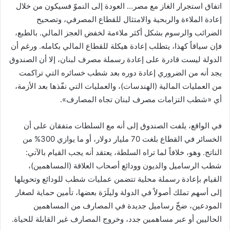
اتفاق استجرار الغاز مع مصر… العودة إلى النموّ فسيكون من خلال
إعادة الملاءة والربحية والامتثال للقطاع المصرفي، وتصحيح
الضرائب والرسوم بشكل أكثر ملاءمة لخفض العجز المالي. بالطبع،
فإن سياقاً كهذا، يتطلب إعادة هيكلة للقطاع المالي بكامله. ورغم أن
الدولة ليست قادرة على إعادة رسملة مصرف لبنان، إلا أن الصندوق
يجد أنه من الضروري إعادة دوره بعد شطب خسائره التي تراكمت
من العمليات المالية (الهندسات)، والعمليات التي نفّذها بعد الأزمة،
أي «شطب التزامات مصرف لبنان تجاه المصارف».
في الواقع، يلفت الصندوق إلى أنه مع السلطات متفقان على أن
الخسائر في القطاع بلغت 70 مليار دولار، أو ما يوازي 300% من
الناتج. وهو، خلافاً لما تراه السلطة، يعتقد أنه يجب القيام بالآتي:
شطب الرساميل والديون وودائع أصحاب العلاقة (المساهمين)،
القيام بإعادة رسملة محلية تتضمن عمليات شطب للودائع وتحويلها
إلى أسهم تملك أصولاً في الدولة وليلَرَة بعضها، تأمين حماية لصغار
المودعين، ضخّ رساميل جديدة في المصارف من المساهمين
الحاليين أو عبر مساهمين جدد، وخروج المصارف غير القابلة للحياة.