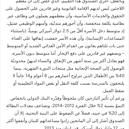
وبالفعل، أجرى الصندوق هذا التقييم، الذي خلص إلى أن معظم
اللاجئين ليس لديهم الإقامة القانونية وغير قادرين على الحصول على
الحقوق والخدمات الأساسية، وأن معظمهم يعملون في وظائف غير
نظامية بكلفة منخفضة، وأن أجورهم متدنّية، وأمنهم الوظيفي ضئيل،
إذ متوسط دخل الأسرة أقلّ من 2.5 دولار أميركي يومياً، (باستثناء
المساعدات الإنسانية)، وأن هذه الأسر خفضت إنفاقها على الغذاء
حتى بات ثلثاهم يعانون من انعدام الأمن الغذائي الشديد أو المتوسط
– ونصفهم غير قادرين على دفع الإيجار. أما متوسط ديون الأسرة،
فهو يعادل أكثر من ستة أشهر من الإنفاق. والنساء لديهنّ محدوديّة
للوصول إلى الصحة الإنجابية مثل منتجات الدورة الشهرية، بينما
40% من الأطفال الذين تتراوح أعمارهم بين 6 أعوام و14 عاماً لا
يلتحقون بالمدرسة بسبب كلفة النقل أو نقص المواد التعليمية أو
ضغط العمل.
ورغم أن تأثير النازحين كان ملحوظاً وقدّره البنك الدولي بانخفاض
النموّ بنسبة 2% خلال الفترة 2012-2014، وتصاعف معدلات البطالة
إلى 20% في حينه، فضلاً عن الضغوط على البنية التحتية، إلا أن
الصندوق أشار إلى أن المانحين زادوا مساعداتهم للبنان وأنفقوا أكثر
من 12 مليار دولار أميركي في لبنان منذ 2013.