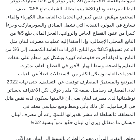
سيولته بالعملة الأجنبية من 36 مليار دولار إلى 10.6 مليارات دولار.
البطالة مرتفعة وتبلغ 30% بينما بطالة الشباب تبلغ 58%. نصف
المجتمع مهمّش. نقص كبير في الخدمات العامة مثل الكهرباء والماء.
تسارع في الدولرة النقدية التي تشمل الفنادق والسوبرماركت وجزءاً
كبيراً من عقود القطاع الخاص والرواتب. العجز المالي يبلغ 5% من
الناتج المحلي الإجمالي، وإذا أضفنا إليه عمليات مصرف لبنان مثل
الدعم فسيبلغ 8.5% من الناتج. الإيرادات العامة انكمشت إلى 6% من
الناتج، والدولة أجرت خفوضات كبيرة وبشكل غير منظّم على نفقات
التعليم والصحة. وسط انهيار الأجور في القطاع العام، تدمّرت
الخدمات العامة وسجّل الكثير من الاستقالات فضلاً عن الغياب
المرتفع والمستمرّ. المصارف توقفت عن التسليف. حتى نهاية 2022
لدى المصارف رساميل بقيمة 12 مليار دولار، لكن الاعتراف بخسائر
توظيفاتها لدى مصرف لبنان يعني أن غالبيتها سيكون لديه نقص هائل
في الرساميل… كل ذلك يأتي وسط وضع سياسي معقد في
المنطقة. فالسلطة لم تنشر تقديراتها للنموّ، رغم أن مصرف لبنان
«بشكل ما متفائل ويرى أن لبنان حقّق نمواً بنسبة 2%»!
يخلص التقرير إلى أن مفترق الطرق بالنسبة إلى لبنان هو الآتي: