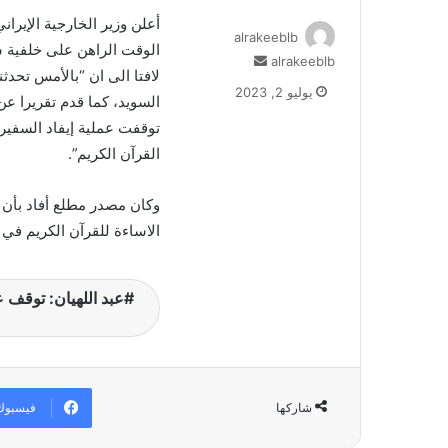
أعلن وزير الخارجية الإيران
alrakeeblb
الوقت الراهن على خلفية س
alrakeeblb
أ
لافتا الى ان “بالأمس تحدثن
ر
يوليو 2, 2023
السويد، كما قدم تقريرا عن
س
ل
توقفت عملية إيفاد السفير
ب
القرآن الكريم”.
ر
ي
وكان مصدر مطلع أفاد بأن 
د
ا
الاساءة للقرآن الكريم في ه
إ
ل
ك
عبد اللهيان: توقف 
ت
ر
و
ن
ي
فيسبوك
شاركها
ا