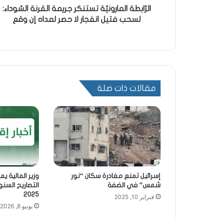
الرّابطة المارونيّة تستنكر جريمة القرنة السّوداء:
لسحب فتيل انفجار لا حصر لمداه إن وقع
مقالات ذات صلة
إسرائيل تمنع مغادرة سكان “نور
وزير المالية ي
شمس” في الضفة
التصاريح السنو
2025
فبراير 10, 2025
يونيو 8, 2026