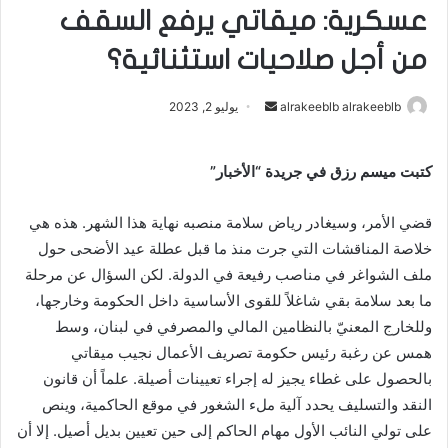
عسكرية: ميقاتي يرفع السقف
من أجل صلاحيات استثنائية؟
alrakeeblb alrakeeblb
أ
يوليو 2, 2023
ر
س
كتبت ميسم رزق في جريدة “الأخبار”
ل
ب
قضي الأمر، وسيغادر رياض سلامة منصبه نهاية هذا الشهر. هذه هي
ر
خلاصة المناقشات التي جرت منذ ما قبل عطلة عيد الأضحى حول
ي
ملف الشواغر في مناصب رفيعة في الدولة. لكن السؤال عن مرحلة
د
ا
ما بعد سلامة بقي شاغلاً للقوى الأساسية داخل الحكومة وخارجها،
إ
وللخارج المعنيّ بالنظامين المالي والمصرفي في لبنان، وسط
ل
همس عن رغبة رئيس حكومة تصريف الأعمال نجيب ميقاتي
ك
بالحصول على غطاء يجيز له إجراء تعيينات أصيلة. علماً أن قانون
ت
النقد والتسليف يحدد آلية ملء الشغور في موقع الحاكمية، وينص
ر
على تولي النائب الأول مهام الحاكم إلى حين تعيين بديل أصيل. إلا أن
و