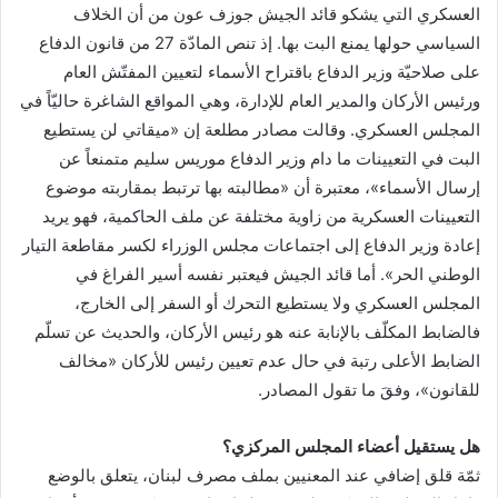
العسكري التي يشكو قائد الجيش جوزف عون من أن الخلاف
السياسي حولها يمنع البت بها. إذ تنص المادّة 27 من قانون الدفاع
على صلاحيّة وزير الدفاع باقتراح الأسماء لتعيين المفتّش العام
ورئيس الأركان والمدير العام للإدارة، وهي المواقع الشاغرة حاليّاً في
المجلس العسكري. وقالت مصادر مطلعة إن «ميقاتي لن يستطيع
البت في التعيينات ما دام وزير الدفاع موريس سليم متمنعاً عن
إرسال الأسماء»، معتبرة أن «مطالبته بها ترتبط بمقاربته موضوع
التعيينات العسكرية من زاوية مختلفة عن ملف الحاكمية، فهو يريد
إعادة وزير الدفاع إلى اجتماعات مجلس الوزراء لكسر مقاطعة التيار
الوطني الحر». أما قائد الجيش فيعتبر نفسه أسير الفراغ في
المجلس العسكري ولا يستطيع التحرك أو السفر إلى الخارج،
فالضابط المكلّف بالإنابة عنه هو رئيس الأركان، والحديث عن تسلّم
الضابط الأعلى رتبة في حال عدم تعيين رئيس للأركان «مخالف
للقانون»، وفقَ ما تقول المصادر.
هل يستقيل أعضاء المجلس المركزي؟
ثمّة قلق إضافي عند المعنيين بملف مصرف لبنان، يتعلق بالوضع