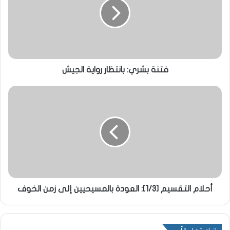
فتنة بشري: بانتظار رواية الجيش
أحلام التقسيم [1/3]: العودة بالمسيحيين إلى زمن الخوف