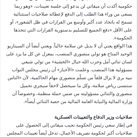
حكومية أكدت أن ميقاتي لن يدعو إلى جلسة تعيينات، «وهو ربما
يسعى من وراء هذا الطلب إلى الدفع لإعطائه صلاحيات استثنائية
تسمح له باتخاذ عدد أكبر وأوسع من القرارات في ظل الشغور»، أو
على الأقل «دفع الجميع للتسليم بدستورية القرارات التي تتخذها
الحكومة».
هذا الواقع يعني أن لا بديل عن سلامة حالياً. ويعني أيضاً أن السيناريو
الوحيد المتاح هو تولي منصوري المنصب، بمعزل عن كل ما يرد على
لسان ثنائي أمل وحزب الله حيال «الخشية» من تولي شيعي
مسؤولية هذا المنصب. وعلمت «الأخبار» أن رئيس مجلس النواب
نبيه بري لا يزال قلقاً من تسلّم منصوري مهام الحاكمية، لأن «الناس
ستنسى رياض سلامة، وكل ما سيحصل لاحقاً سيجري تحميل
منصوري والثنائي مسؤوليته من ضمن حملة منظمة، وخصوصاً أن
وزارة المالية والنيابة العامة المالية من حصة الثنائي أيضاً».
صلاحيات وزير الدفاع والتعيينات العسكرية
في إطار سعي رئيس الحكومة نجيب ميقاتي إلى الحصول على
صلاحيات أكبر لحكومة تصريف الأعمال، تدخل أيضاً تعيينات المجلس