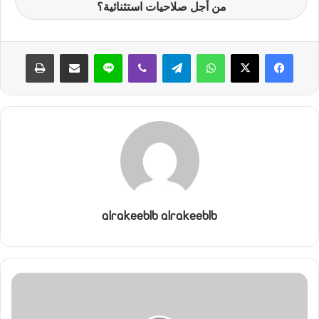
من أجل صلاحيات استثنائية؟
واتساب
تيلقرام
ڤايبر
لاين
مشاركة عبر البريد
طباعة
alrakeeblb alrakeeblb