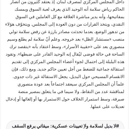
داخل المجلس المركزي لمصرف لبنان. إذ يعتقد كثيرون من أنصار
الحاكم رياض سلامة أنه الوحيد الذي يعرف لعبة السوق ويمسك
بمفاتيحها، وأنه يدير مباشرة العلاقة مع كل العاملين في السوق
النقدي، ويتخذ القرارات من دون العودة إلى المجلس. ويتخوّف هؤلاء
من تدهور الوضع، بعدما تحدثت مصادر بارزة عن رفض سلامة تولي
منصب «مستشار الظل» بعد خروجه. وعلم أنّ سلامة لم يطلع وسيم
منصوري بعد على «حقيبة الأسرار»، وسط اعتقاد بأنه «يتقصد ترك
الساحة في حالة فوضى ليُقال إنه الوحيد القادر على ضبطها». وتقود
هذه البلبلة إلى احتمال لجوء أعضاء المجلس المركزي إلى تقديم
استقالة جماعية للضغط من أجل تعيين حاكم جديد. ومع ذلك، فإن
الانقسام المسيحي حول البديل، يجعل الاستقالة غير ذات جدوى.
علماً أن المجلس المركزي سيعقد اجتماعاً بعد عودة منصوري
لمناقشة عدد من النقاط، ولا سيما في ما يتعلق بمصير منصة
صيرفة، وسط استمرار الخلاف حول الاستمرار بها أو إلغائها أو إدخال
تعديلات على عملها.
لا بديل لسلامة ولا تعيينات عسكرية: ميقاتي يرفع السقف