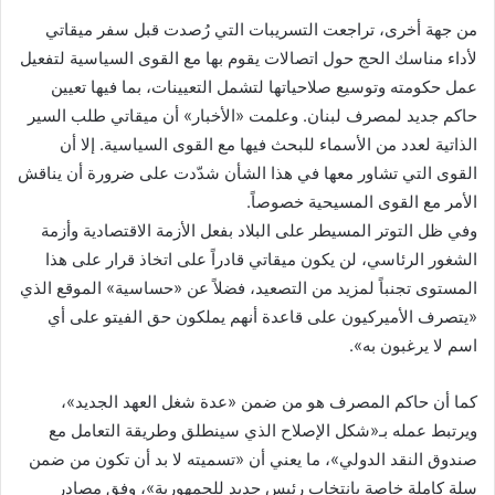
من جهة أخرى، تراجعت التسريبات التي رُصدت قبل سفر ميقاتي
لأداء مناسك الحج حول اتصالات يقوم بها مع القوى السياسية لتفعيل
عمل حكومته وتوسيع صلاحياتها لتشمل التعيينات، بما فيها تعيين
حاكم جديد لمصرف لبنان. وعلمت «الأخبار» أن ميقاتي طلب السير
الذاتية لعدد من الأسماء للبحث فيها مع القوى السياسية. إلا أن
القوى التي تشاور معها في هذا الشأن شدّدت على ضرورة أن يناقش
الأمر مع القوى المسيحية خصوصاً.
وفي ظل التوتر المسيطر على البلاد بفعل الأزمة الاقتصادية وأزمة
الشغور الرئاسي، لن يكون ميقاتي قادراً على اتخاذ قرار على هذا
المستوى تجنباً لمزيد من التصعيد، فضلاً عن «حساسية» الموقع الذي
«يتصرف الأميركيون على قاعدة أنهم يملكون حق الفيتو على أي
اسم لا يرغبون به».
كما أن حاكم المصرف هو من ضمن «عدة شغل العهد الجديد»،
ويرتبط عمله بـ«شكل الإصلاح الذي سينطلق وطريقة التعامل مع
صندوق النقد الدولي»، ما يعني أن «تسميته لا بد أن تكون من ضمن
سلة كاملة خاصة بانتخاب رئيس جديد للجمهورية»، وفق مصادر