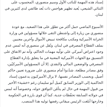
إسناد هذه المهمة للنائب الأول وسيم منصوري، المحسوب على
ن
الثنائي الشيعي، يُعيد تظهير هواجس ذات بُعد طائفي لدى كثيرين في
ي
لبنان.
ا
الأسبوع الماضي حمل أكثر من تطوّر على هذا الصعيد، مع عودة
منصوري من زيارة إلى واشنطن التقى خلالها مسؤولين في وزارة
الخزانة الأميركية ومكتب مكافحة تبييض الأموال وآخرين معنيين
بملف القطاع المصرفي في لبنان. ونُقل عن منصوري أنه لمس عدم
وجود اعتراض أميركي على تولّيه مهمات الحاكم، وأنه تم الاتفاق على
التنسيق مع الجهات الأميركية المعنية في ما يتعلق بإدارة القطاع
المصرفي والوضعين المالي والنقدي. إلا أن المسؤولين الأميركيّين،
وفق مصادر مطلعة، شدّدوا أمام منصوري على ضرورة تعيين حاكم
أصيل. وبحسب المصادر نفسها، لا يزال الأميركيون يدعمون إسناد
الحاكمية إلى الوزير السابق كميل أبو سليمان رغم «خشية» الأخير
من قبول المهمة في حال لم يتأمّن التوافق حوله، وخصوصاً أنه لمس
في جولاته السابقة تحفّظات جدية، كما أن قوى بارزة في الحكومة
وخارجها أبلغت الرئيس ميقاتي رفضها توليه هذا المنصب.