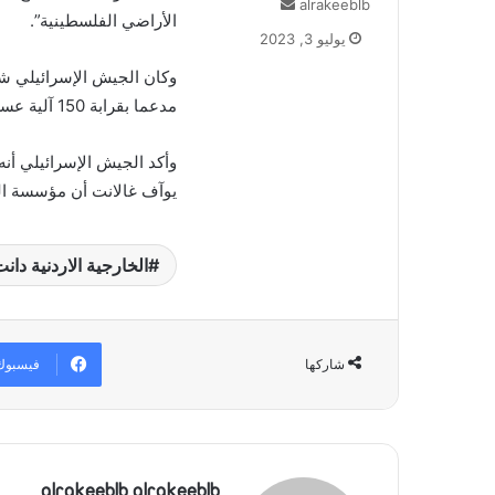
alrakeeblb
أ
الأراضي الفلسطينية”.
ر
يوليو 3, 2023
س
ل
وكان الجيش الإسرائيلي شن
ب
مدعما بقرابة 150 آلية عسكرية إسرائيلية، كما شن غارات جوية على أهداف داخل المخيم.
ر
ي
وأكد الجيش الإسرائيلي أنه 
د
يوآف غالانت أن مؤسسة الد
ا
إ
ل
ك
الخارجية الاردنية دان
ت
ر
و
ن
فيسبوك
شاركها
ي
ا
alrakeeblb alrakeeblb