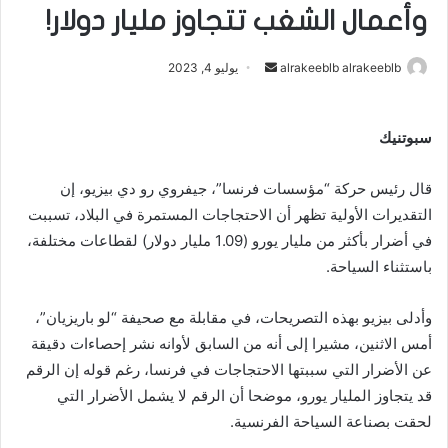
وأعمال الشغب تتجاوز مليار دولار!
alrakeeblb alrakeeblb
أ
يوليو 4, 2023
ر
س
سبوتنيك
ل
ب
قال رئيس حركة “مؤسسات فرنسا”، جيفروي رو دي بيزيو، إن
ر
ي
التقديرات الأولية تظهر أن الاحتجاجات المستمرة في البلاد، تسببت
د
في أضرار بأكثر من مليار يورو (1.09 مليار دولار) لقطاعات مختلفة،
ا
باستثناء السياحة.
إ
ل
وأدلى بيزيو بهذه التصريحات، في مقابلة مع صحيفة “لو باريزيان”،
ك
أمس الاثنين، مشيرا إلى أنه من السابق لأوانه نشر إحصاءات دقيقة
ت
عن الأضرار التي سببتها الاحتجاجات في فرنسا، رغم قوله إن الرقم
ر
قد يتجاوز المليار يورو، موضحا أن الرقم لا يشمل الأضرار التي
و
لحقت بصناعة السياحة الفرنسية.
ن