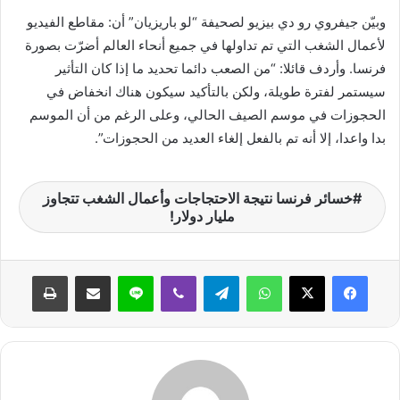
ي
وبيّن جيفروي رو دي بيزيو لصحيفة “لو باريزيان” أن: مقاطع الفيديو
ا
لأعمال الشغب التي تم تداولها في جميع أنحاء العالم أضرّت بصورة
فرنسا. وأردف قائلا: “من الصعب دائما تحديد ما إذا كان التأثير
سيستمر لفترة طويلة، ولكن بالتأكيد سيكون هناك انخفاض في
الحجوزات في موسم الصيف الحالي، وعلى الرغم من أن الموسم
بدا واعدا، إلا أنه تم بالفعل إلغاء العديد من الحجوزات”.
خسائر فرنسا نتيجة الاحتجاجات وأعمال الشغب تتجاوز
مليار دولار!
واتساب
تيلقرام
ڤايبر
لاين
مشاركة عبر البريد
طباعة