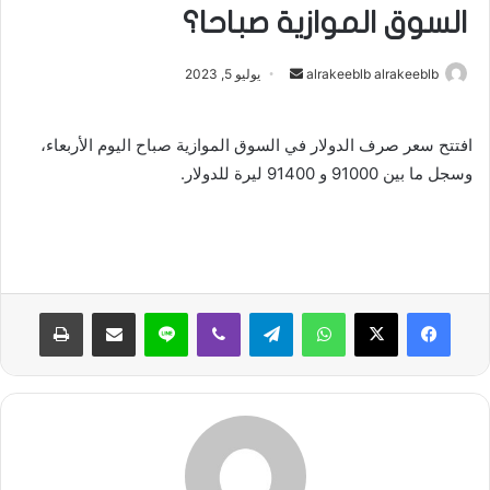
السوق الموازية صباحا؟
أرسل
alrakeeblb alrakeeblb
يوليو 5, 2023
بريدا
إلكترونيا
افتتح سعر صرف الدولار في السوق الموازية صباح اليوم الأربعاء،
وسجل ما بين 91000 و 91400 ليرة للدولار.
واتساب
تيلقرام
ڤايبر
لاين
مشاركة عبر البريد
طباعة