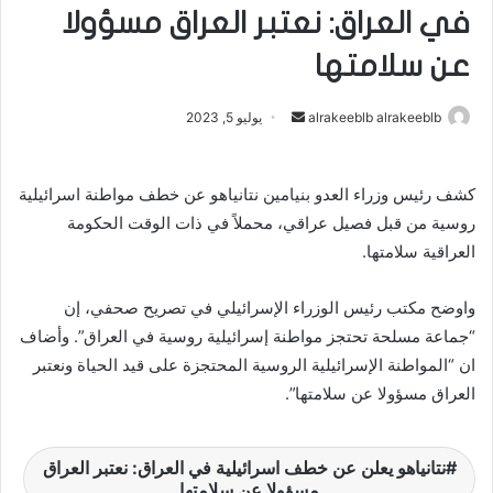
في العراق: نعتبر العراق مسؤولا
عن سلامتها
alrakeeblb alrakeeblb
أ
يوليو 5, 2023
ر
س
كشف رئيس وزراء العدو بنيامين نتانياهو عن خطف مواطنة اسرائيلية
ل
روسية من قبل فصيل عراقي، محملاً في ذات الوقت الحكومة
ب
العراقية سلامتها.
ر
ي
د
واوضح مكتب رئيس الوزراء الإسرائيلي في تصريح صحفي، إن
ا
“جماعة مسلحة تحتجز مواطنة إسرائيلية روسية في العراق”. وأضاف
إ
ان “المواطنة الإسرائيلية الروسية المحتجزة على قيد الحياة ونعتبر
ل
العراق مسؤولا عن سلامتها”.
ك
ت
ر
نتانياهو يعلن عن خطف اسرائيلية في العراق: نعتبر العراق
و
مسؤولا عن سلامتها