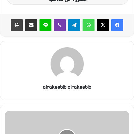
ن
ي
واتساب
تيلقرام
ڤايبر
لاين
مشاركة عبر البريد
طباعة
ا
alrakeeblb alrakeeblb