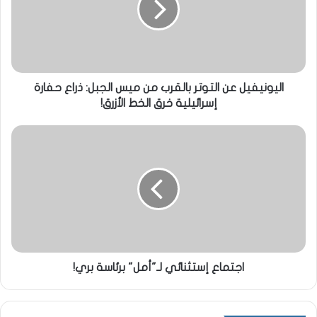
اليونيفيل عن التوتر بالقرب من ميس الجبل: ذراع حفارة
إسرائيلية خرق الخط الأزرق!
اجتماع إستثنائي لـ"أمل" برئاسة بري!