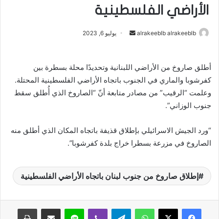
الأراضي الفلسطينية
alrakeeblb alrakeeblb
أ
يوليو 6, 2023
ر
س
أطلق صاروخ من الأراضي اللبنانية وتحديدًا محلة بسطرة بين
ل
كفرشوبا والماري في الجنوب باتجاه الأراضي الفلسطينية المحتلة.
ب
ر
وعلمت “الرقيب” من مصادر متابعة أنّ “الصاروخ الذي أُطلق سقط
ي
جنوب الوزاني”.
د
ا
“ورد الجيش الاسرائيلي بإطلاق قذيفة باتجاه المكان الذي أطلق منه
إ
الصاروخ في مزرعة بسطرا خراج بلدة كفرشوبا”.
ل
ك
ت
إطلاق صاروخ من جنوب لبنان باتجاه الأراضي الفلسطينية
ر
و
واتساب
تيلقرام
ڤايبر
لاين
مشاركة عبر البريد
طباعة
ن