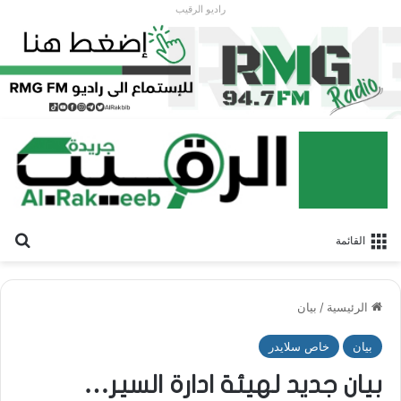
راديو الرقيب
بح
القائمة
الرئيسية
/
بيان
بيان
خاص سلايدر
بيان جديد لهيئة ادارة السير…