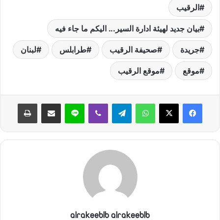
ي
الرقيب
ا
بيان جديد لهيئة ادارة السير... اليكم ما جاء فيه
جريدة
صحيفة الرقيب
طرابلس
لبنان
موقع
موقع الرقيب
واتساب
تيلقرام
ڤايبر
لاين
مشاركة عبر البريد
طباعة
alrakeeblb alrakeeblb