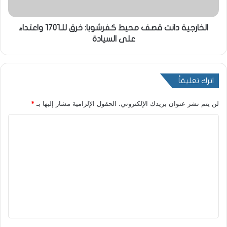
الخارجية دانت قصف محيط كفرشوبا: خرق للـ١٧٠١ واعتداء
على السيادة
اترك تعليقاً
لن يتم نشر عنوان بريدك الإلكتروني.
الحقول الإلزامية مشار إليها بـ
*
ا
ل
ت
ع
ل
ي
ق