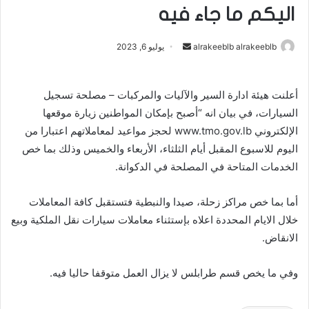
اليكم ما جاء فيه
alrakeeblb alrakeeblb
أ
يوليو 6, 2023
ر
س
أعلنت هيئة ادارة السير والآليات والمركبات – مصلحة تسجيل
ل
السيارات، في بيان انه “أصبح بإمكان المواطنين زيارة موقعها
ب
ر
الإلكتروني www.tmo.gov.lb لحجز مواعيد لمعاملاتهم اعتبارا من
ي
اليوم للاسبوع المقبل أيام الثلثاء، الأربعاء والخميس وذلك بما خص
د
الخدمات المتاحة في المصلحة في الدكوانة.
ا
إ
أما بما خص مراكز زحلة، صيدا والنبطية فتستقبل كافة المعاملات
ل
خلال الايام المحددة اعلاه بإستثناء معاملات سيارات نقل الملكية وبيع
ك
الانقاض.
ت
ر
وفي ما يخص قسم طرابلس لا يزال العمل متوقفا حاليا فيه.
و
ن