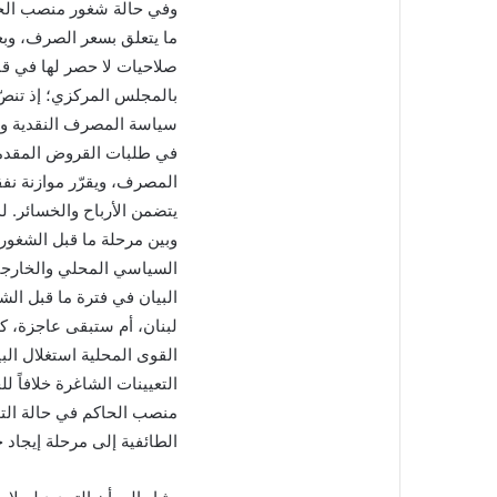
وفي حالة شغور منصب الحا
ما يتعلق بسعر الصرف، وبع
صلاحيات لا حصر لها في قان
سياسة المصرف النقدية وال
في طلبات القروض المقدمة 
المصرف، ويقرّر موازنة ن
يتضمن الأرباح والخسائر. 
وبين مرحلة ما قبل الشغور، 
السياسي المحلي والخارجي
البيان في فترة ما قبل ا
لبنان، أم ستبقى عاجزة، ك
القوى المحلية استغلال ا
التعيينات الشاغرة خلافاً
منصب الحاكم في حالة التو
الطائفية إلى مرحلة إيجاد ح