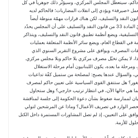
كم، سيتعطّل المجلس المركزي، وسيؤثّر ذلك جوهرياً في كل
مل «صيرفة» ويؤدي إلى انفلات المضاربات؛ فالحاكم لديه
ون النقد والتسليف، لكن هناك قرارات مهمّة منوطة أيضاً
بالمجلس المركزي؛ إذ تنصّ المادة 33 من قانون النقد والتسليف على أن المجلس يحدّد
تسليفية، ويضع أنظمة تطبيق قانون النقد والتسليف، ويتذاكر
في القطاع العام، ويضع سائر الأنظمة المتعلقة بعمليات
فقات المصرف، ويوافق على مشروع التقرير السنوي الذي
لذا، لا يمكن تخيّل مصرف مركزي بلا حاكم وبلا مجلس مركزي.
ومرحلة ما بعده، يكون اللبنانيون أمام مرحلة الاستغلال
، والسؤال عندها يصبح: لمصلحة من ستميل كفّة تداعيات
لشغور؟ هل ستتفق القوى السياسية على تعيين حاكم لمصرف
ما هي حالها الآن، في انتظار ترتيب خارجي؟ وهل ستحاول
لبيان لممارسة ضغوط بشأن دعوة الحكومة إلى جلسة لمناقشة
 للحصر الوارد في تصريف الأعمال؟ وماذا عن المرشحين لتولي
افق على التعيين، إذ لم تصل المشاورات المستمرة داخل الكتل
لول للأزمة.