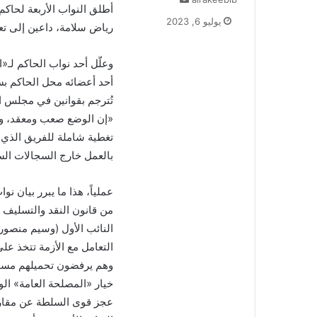
ر
يوليو 6, 2023
رياض سلامة، داعين إلى تعيي
س
ل
ب
وعلّل أحد نواب الحاكم لـ«
ر
أحد أعضائه محل الحاكم ب
ي
تُترجم بقوانين في مجلس ا
د
«إن الوضع صعب ومعقد، وف
ا
إ
تغطية شاملة للفريق الذي ير
ل
بالعمل خارج السجالات الس
ك
ت
ر
و
من قانون النقد والتسليف 
ن
النائب الأول (وسيم منصور
ي
التعامل مع الأزمة تتخذ عل
ا
وهم يرفضون تحميلهم مسؤول
خيار «المصلحة العامة» الو
عجز قوى السلطة عن مقاربة 