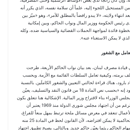
مة، وإن كان رائجاً لدى بعض الأوساط الرسمية وحتى المصرفية،
من المستحيل اللجوء إليه، علماً أن سلامة نفسه، الذي يكرر أنه
عد انتهاء ولايته، «لا يبدو رافضاً بالمطلق للأمر»، وهو «ميّز بين
رئيس الحكومة ووزير المال ونواب الحاكم، وبين إمكانية
لخطوة فائدة لمواجهة الحملات القضائية والسياسية ضده، وكله
لذي لا يمكن الاستغناء عنه».
تعامل مع الشغور
قيادة مصرف لبنان، بعد بيان نواب الحاكم الأربعة، طرحت
لف برمته، وكيفية تعامل السلطات القائمة مع الأزمة. وبحسب
 بارود، هناك قراءة لحالتي التعيين والشغور الكاملَين. بالنسبة
لتعيين حاكم بديل يقول بارود إنه «بحسب نص المادة 18 من قانون النقد والتسليف، يعيّن
 الوزراء بناء لاقتراح وزير المالية. الإشكالية هنا تتعلق بكون
الحكومة مستقيلة. وعلى الرغم من أن اجتهاد مجلس شورى الدولة منذ 1969 يعتبر أن
عمال تنعقد في معرض مسائل ملحة ترتبط بمهل منعاً للفراغ،
إلا أن الشغور في منصب الحاكمية لا يمكن افتراضه، لأن القانون لحظ في المادة 25 منه
هام الحاكم ريثما يعيّن حاكم جديد. وبالتالي، يصبح تطبيق اجتهاد