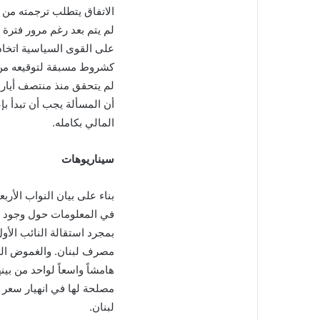
الاتفاق يتطلب ترجمته من 
لم يتم بعد رغم مرور فترة
على القوى السياسية اتخاذ
كشروط مسبقة لتوقيعه من 
أن المسألة يجب أن تبدأ ب
المالي بكامله.
سيناريوهات
بناء على بيان النواب الأ
في المعلومات حول وجود اتف
بمجرد استقالة النائب الأ
مصرف لبنان. والغموض الذي
هامشاً واسعاً لواحد من بين
مصلحة لها في انهيار سعر 
لبنان.