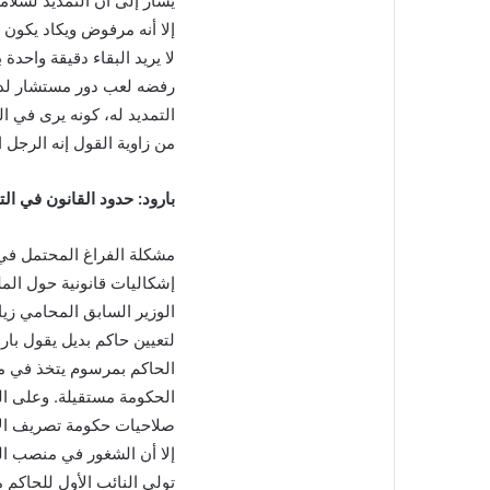
يشار إلى أن التمديد لسلا
إلا أنه مرفوض ويكاد يكون 
لا يريد البقاء دقيقة واحدة ب
رفضه لعب دور مستشار لدى 
التمديد له، كونه يرى في ا
من زاوية القول إنه الرجل ا
بارود: حدود القانون في ال
مشكلة الفراغ المحتمل في 
إشكاليات قانونية حول الم
الوزير السابق المحامي زياد
الحاكم بمرسوم يتخذ في مجلس
صلاحيات حكومة تصريف الأ
تولي النائب الأول للحاكم م