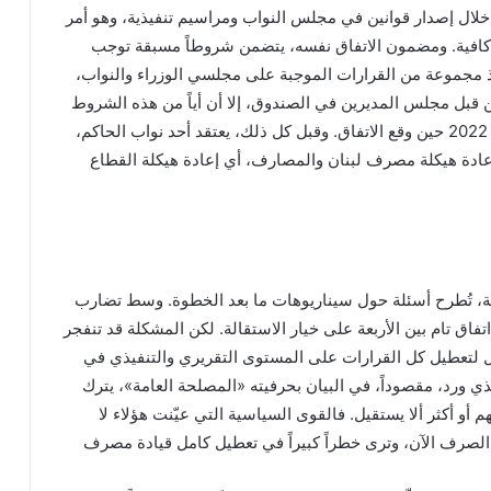
خلال إصدار قوانين في مجلس النواب ومراسيم تنفيذية، وهو أمر
 كافية. ومضمون الاتفاق نفسه، يتضمن شروطاً مسبقة توجب
 مجموعة من القرارات الموجبة على مجلسي الوزراء والنواب،
قبل مجلس المديرين في الصندوق، إلا أن أياً من هذه الشروط
لم يتحقق منذ منتصف أيار 2022 حين وقع الاتفاق. وقبل كل ذلك، يعتقد أحد نواب الحاكم،
إعادة هيكلة مصرف لبنان والمصارف، أي إعادة هيكلة القطاع
ربعة، تُطرح أسئلة حول سيناريوهات ما بعد الخطوة. وسط تضارب
اق تام بين الأربعة على خيار الاستقالة. لكن المشكلة قد تنفجر
ول لتعطيل كل القرارات على المستوى التقريري والتنفيذي في
 ورد، مقصوداً، في البيان بحرفيته «المصلحة العامة»، يترك
هم أو أكثر ألا يستقيل. فالقوى السياسية التي عيّنت هؤلاء لا
الصرف الآن، وترى خطراً كبيراً في تعطيل كامل قيادة مصرف