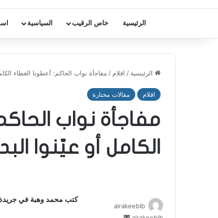
الرئيسية
خاص الرقيب
السياسية
اسر
الرئيسية
/
اقلام
/
مفاجأة نواب الحاكم: أعطونا الغطاء الكامل
اقلام
مقالات مختارة
مفاجأة نواب الحاكم
الكامل أو عيّنوا البد
كتب محمد وهبة في جريدة “
alrakeeblb
alrakeeblb
أ