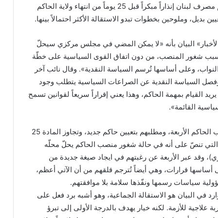
أطلق النواب الأربعة لحاكم مصرف لبنان إنذاراً مبكراً قبل 25 يوماً من انتهاء ولاية الحاكم
ن بديل، وملوحين بخطوات تبدو الاستقالة الأكثر احتمالاً بينها.
الأخبار» البيان بأنه «لا يمكن المضي في مجلس مركزي سيحلّ
سبب شغور المنصب، من دون اتفاق القوى السياسية على خطّة
لنواب، وعلى أساسها تُرسم السياسة النقدية». وقال نائب آخر
صل السياسة النقدية عن الصراعات السياسية يتطلب وجود
يد القيام بمهمة الحاكم، وهذا يعني إقراراً سريعاً لقوانين تسمح
ياسية القائمة».
عملياً، هذا ما يبرر بيان نواب الحاكم الأربعة، ومطلبهم بتعيين حاكم جديد، وتجاوز المادة 25
التي تنصّ على أنه في حالة شغور منصب الحاكم يحلّ محلّه
ي)، وقد عبر الأربعة عن رغبتهم في ايجاد صيغة جديدة من
ى أساسها قرارات، وهي أيضاً تُترجم قلقهم من أن الآتي أعظم،
ية سياسات رسمها ونفّذها سلامة بلا موافقتهم.
ارد في البيان هو الاستقالة الجماعية، وهو أشبه برد فعل على
علاجية للأزمة. لكنه خيار يهدف بالدرجة الأولى إلى تبرؤ