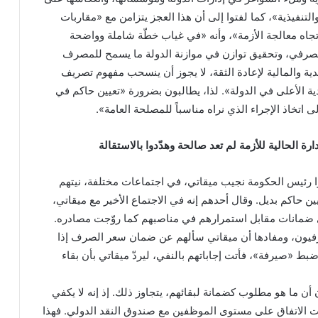
تنفيذية»، كما لفتوا إلى أن هذا العجز يتزامن مع «مقاربات
جاه معالجة الأزمة»، وأنه «في غياب خطّة شاملة وواضحة
لمصرفي، وتحقيق توازن في موازنة الدولة ما يسمح للمصرف
ة والمالية لإعادة الثقة، لا يجوز أن ينسحب مفهوم تصريف
ة الأعلى في الدولة». لذا، يطالبون بضرورة «تعيين حاكم في
اتخاذ الإجراء الذي نراه مناسباً للمصلحة العامة».
رة الحالية للأزمة لم تعد صالحة وهدّدوا بالاستقالة
غوا رئيس الحكومة نجيب ميقاتي، في اجتماعات مختلفة، نيتهم
ين حاكم بديل. وقال أحدهم إنه في الاجتماع الأخير مع ميقاتي،
ي ضمانات مقابل استمرارهم في مناصبهم كما روّجت مصادره.
صرفيون، ومفادها أن ميقاتي سألهم عن ضمان سعر الصرف إذا
ط «صيرفة»، فأتت إجاباتهم بالنفي، ليردّ ميقاتي بأن بقاء
 أن ما هو مطلوب كضمانة لبقائهم، يتجاوز ذلك. إذ إنه لا يكفي
 الاتفاق على مستوى الموظفين مع صندوق النقد الدولي. فهذا