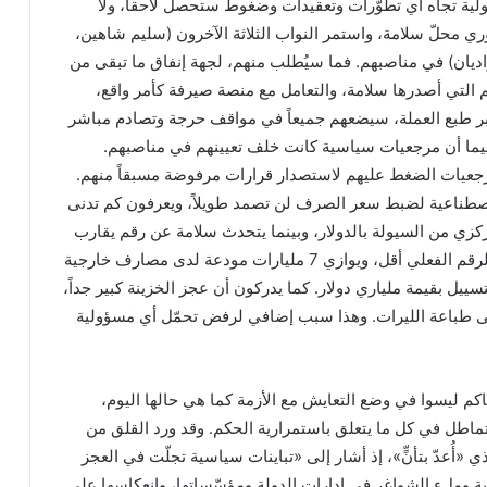
ولية تجاه أي تطوّرات وتعقيدات وضغوط ستحصل لاحقاً، ولا
 محلّ سلامة، واستمر النواب الثلاثة الآخرون (سليم شاهين،
ديان) في مناصبهم. فما سيُطلب منهم، لجهة إنفاق ما تبقى من
يم التي أصدرها سلامة، والتعامل مع منصة صيرفة كأمر واقع،
بر طبع العملة، سيضعهم جميعاً في مواقف حرجة وتصادم مباشر
يما أن مرجعيات سياسية كانت خلف تعيينهم في مناصبهم.
رجعيات الضغط عليهم لاستصدار قرارات مرفوضة مسبقاً منهم.
اصطناعية لضبط سعر الصرف لن تصمد طويلاً، ويعرفون كم تدنى
ي من السيولة بالدولار، وبينما يتحدث سلامة عن رقم يقارب
9.3 مليار دولار، يتردد أن الرقم الفعلي أقل، ويوازي 7 مليارات مودعة لدى مصارف خارجية
ييل بقيمة ملياري دولار. كما يدركون أن عجز الخزينة كبير جداً،
ى طباعة الليرات. وهذا سبب إضافي لرفض تحمّل أي مسؤولية
حاكم ليسوا في وضع التعايش مع الأزمة كما هي حالها اليوم،
ماطل في كل ما يتعلق باستمرارية الحكم. وقد ورد القلق من
ي «أُعدّ بتأنٍّ»، إذ أشار إلى «تباينات سياسية تجلّت في العجز
 وملء الشواغر في إدارات الدولة ومؤسّساتها، وانعكاسها على