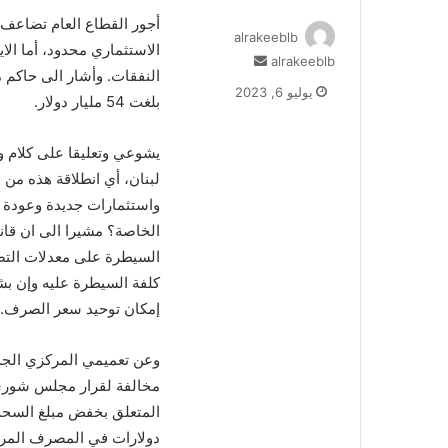
أجور القطاع العام تضاعف 
alrakeeblb
الاستثماري محدود، أما الاي
alrakeeblb
أ
النفقات. وأشار الى حاكم
ر
يوليو 6, 2023
بلغت 54 مليار دولار.
س
ل
ب
يشوعي وتعليقا على كلام 
ر
لبنان، أي انطلاقة هذه من
ي
واستثمارات جديدة وعودة
د
ا
الخاصة؟ مشيرا الى ان قانون
إ
السيطرة على معدلات الت
ل
ك
إمكان توحيد سعر الصرف.
ت
ر
و
ن
مخالفة لقرار مجلس شورى ال
ي
المتعلق بخفض مبلغ السحب 
ا
دولارات في المصرف المركزي