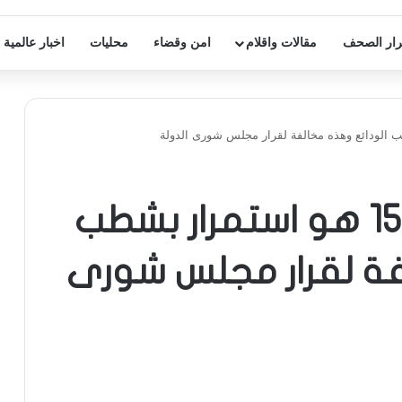
ار الصحف
مقالات واقلام
امن وقضاء
محليات
اخبار عالمية
يشوعي: التعميم 151 هو استمرار بشطب
فة لقرار مجلس شورى