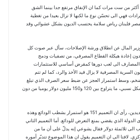
أكثر من ست مرات كما ان الإنفاق مرتفع جدا بينما الشق
رادات فهي الى تحسّن نوع ما لكنها لا تزال بعيدا من تغطية
 مصر فلبنان رياض سلامة يحتسب الديون بشكل عشوائي وقد
وزير المال عن انطلاق ورشة الإصلاحات، سأل عبر صوت كل
 دون إعادة هيكلة القطاع المصرفي، من تصفيات ودمج
 المصارف الى لعب دورها كمقرض أساسي للاستثمارات
 السرية المصرفية لا يزال قيد الأخذ والرد، كما لم تتم
ضخم، وسط استمرار العجز عن ضبط سعر الصرف الذي تبلغ
كلفة السيطرة عليه وإن بشكل نسبي، ما يتراوح بين 120 و150 مليون دولار يوميا من دون
وعن تعميمي المركزي الجديدين، رأى ان التعميم 151 هو استمرار بشطب الودائع وهذه
دولة الذي يقضي بمنع التعرض للودائع. أما التعميم الثاني
الى ثلاثمئة دولار فقال يشوعي إنه يدلّ على أن ما من
. لافتا الى ان التعميم يقول ان هذا الموضوع تتدبّر أموره