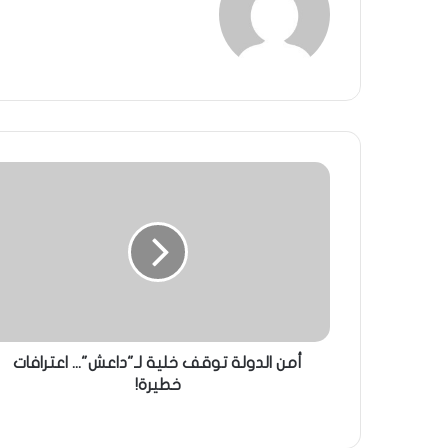
أمن الدولة توقف خلية لـ"داعش"... اعترافات
خطيرة!