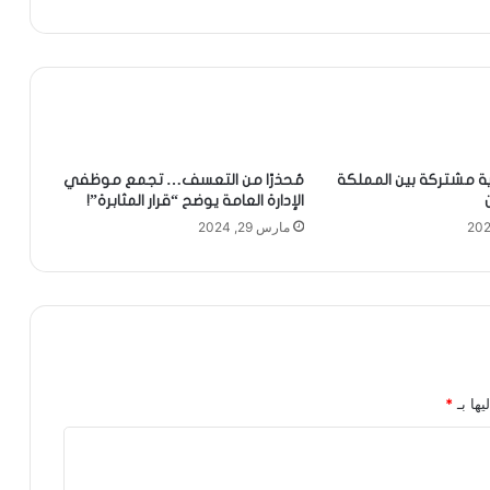
ة مشتركة بين المملكة
مُحذرًا من التعسف… تجمع موظفي
الإدارة العامة يوضح “قرار المثابرة”!
مارس 29, 2024
يها بـ
*