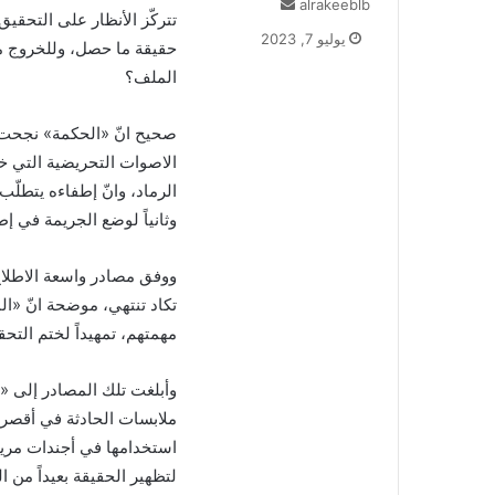
alrakeeblb
أ
تتركّز الأنظار على التحقي
ر
يوليو 7, 2023
حقيقة ما حصل، وللخروج من
س
ل
الملف؟
ب
ر
صحيح انّ «الحكمة» نجحت ف
ي
الاصوات التحريضية التي خر
د
الرماد، وانّ إطفاءه يتطلّب
ا
إ
وثانياً لوضع الجريمة في إط
ل
ك
ووفق مصادر واسعة الاطلاع،
ت
تكاد تنتهي، موضحة انّ «ال
ر
و
مهمتهم، تمهيداً لختم التح
ن
ي
وأبلغت تلك المصادر إلى «
ا
ملابسات الحادثة في أقصر 
استخدامها في أجندات مريب
لتظهير الحقيقة بعيداً من ا