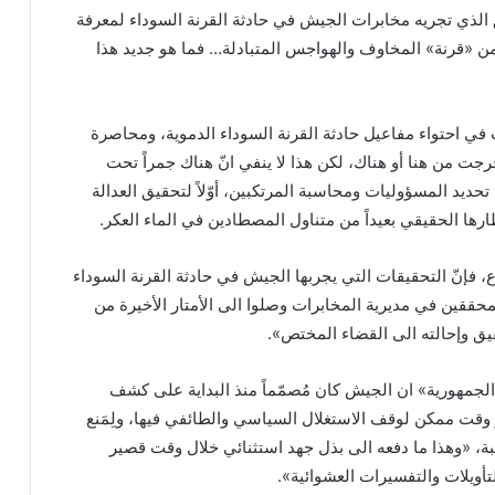
ق الذي تجريه مخابرات الجيش في حادثة القرنة السوداء لمعرفة
 «قرنة» المخاوف والهواجس المتبادلة… فما هو جديد هذا
ي احتواء مفاعيل حادثة القرنة السوداء الدموية، ومحاصرة
جت من هنا أو هناك، لكن هذا لا ينفي انّ هناك جمراً تحت
 تحديد المسؤوليات ومحاسبة المرتكبين، أوّلاً لتحقيق العدالة
ارها الحقيقي بعيداً من متناول المصطادين في الماء العكر.
 فإنّ التحقيقات التي يجربها الجيش في حادثة القرنة السوداء
محققين في مديرية المخابرات وصلوا الى الأمتار الأخيرة من
قيق وإحالته الى القضاء المختص».
الجمهورية» ان الجيش كان مُصمّماً منذ البداية على كشف
وقت ممكن لوقف الاستغلال السياسي والطائفي فيها، ولِمَنع
ة، «وهذا ما دفعه الى بذل جهد استثنائي خلال وقت قصير
لتأويلات والتفسيرات العشوائية».