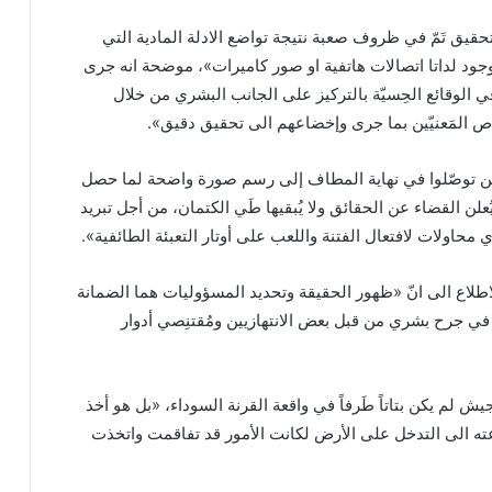
حقيق تَمّ في ظروف صعبة نتيجة تواضع الادلة المادية التي
 وجود لداتا اتصالات هاتفية او صور كاميرات»، موضحة انه جرى
الوقائع الحِسيّة بالتركيز على الجانب البشري من خلال
ص المَعنيّين بما جرى وإخضاعهم الى تحقيق دقيق».
ين توصّلوا في نهاية المطاف إلى رسم صورة واضحة لما حصل
علن القضاء عن الحقائق ولا يُبقيها طَي الكتمان، من أجل تبريد
 محاولات لافتعال الفتنة واللعب على أوتار التعبئة الطائفية».
طلاع الى انّ «ظهور الحقيقة وتحديد المسؤوليات هما الضمانة
في جرح بشري من قبل بعض الانتهازيين ومُقتنِصي أدوار
ش لم يكن بتاتاً طَرفاً في واقعة القرنة السوداء، «بل هو أخذ
عته الى التدخل على الأرض لكانت الأمور قد تفاقمت واتخذت