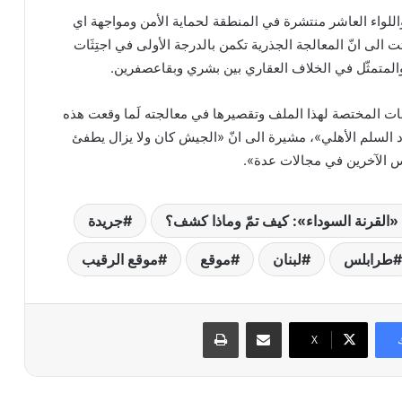
واللواء العاشر منتشرة في المنطقة لحماية الأمن ومواجهة اي
ت الى انّ المعالجة الجذرية تكمن بالدرجة الأولى في اجتِثَات
المتمثّل في الخلاف العقاري بين بشري وبقاعصفرين.
جهات المختصة لهذا الملف وتقصيرها في معالجته لَما وقعت هذه
د السلم الأهلي»، مشيرة الى انّ «الجيش كان ولا يزال يطفئ
س الآخرين في مجالات عدة».
«القرنة السوداء»: كيف تمّ وماذا كشف؟
جريدة
طرابلس
لبنان
موقع
موقع الرقيب
مشاركة عبر البريد
طباعة
X