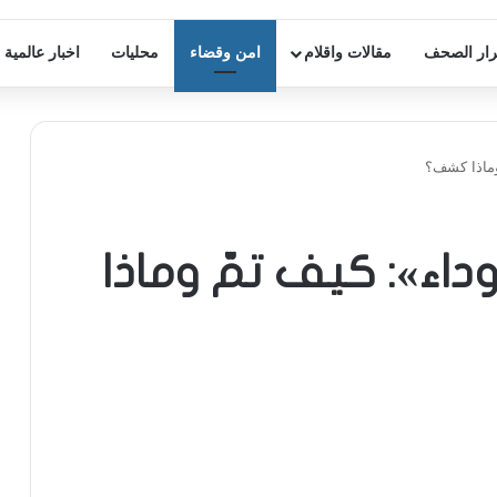
ار الصحف
مقالات واقلام
امن وقضاء
محليات
اخبار عالمية
وماذا كشف؟
داء»: كيف تمّ وماذا