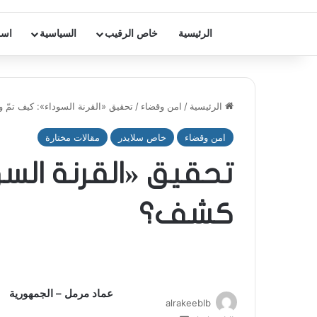
الرئيسية
خاص الرقيب
السياسية
اسر
الرئيسية
/
امن وقضاء
/
تحقيق «القرنة السوداء»: كيف تمّ 
امن وقضاء
خاص سلايدر
مقالات مختارة
تحقيق «القرنة السو
كشف؟
عماد مرمل – الجمهورية
alrakeeblb