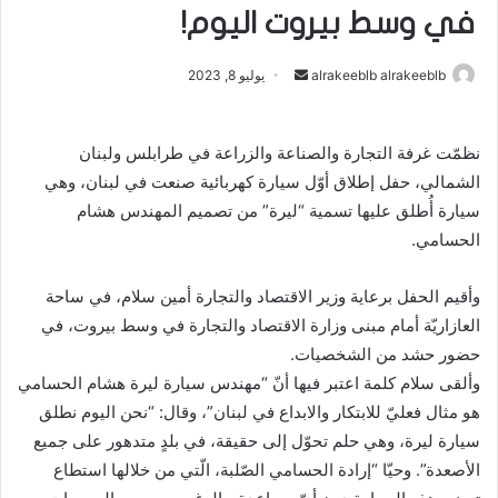
في وسط بيروت اليوم!
alrakeeblb alrakeeblb
أ
يوليو 8, 2023
ر
س
نظمّت غرفة التجارة والصناعة والزراعة في طرابلس ولبنان
ل
الشمالي، حفل إطلاق أوّل سيارة كهربائية صنعت في لبنان، وهي
ب
ر
سيارة أُطلق عليها تسمية “ليرة” من تصميم المهندس هشام
ي
الحسامي.
د
ا
وأقيم الحفل برعاية وزير الاقتصاد والتجارة أمين سلام، في ساحة
إ
العازاريّة أمام مبنى وزارة الاقتصاد والتجارة في وسط بيروت، في
ل
حضور حشد من الشخصيات.
ك
وألقى سلام كلمة اعتبر فيها أنّ “مهندس سيارة ليرة هشام الحسامي
ت
هو مثال فعليّ للابتكار والابداع في لبنان”، وقال: “نحن اليوم نطلق
ر
سيارة ليرة، وهي حلم تحوّل إلى حقيقة، في بلدٍ متدهور على جميع
و
الأصعدة”. وحيّا “إرادة الحسامي الصّلبة، الّتي من خلالها استطاع
ن