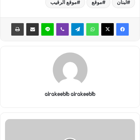
لبنان
موقع
موقع الرقيب
واتساب
تيلقرام
ڤايبر
لاين
مشاركة عبر البريد
طباعة
alrakeeblb alrakeeblb