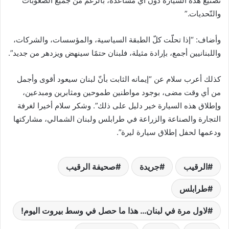
تصنيع هذه السيارة دون أيّ مساعدة، بالرغم من جميع الصعوبات
ي
والتّحديات.”
ا
وأضاف: “إذا تحلّت كلّ الطبقة السياسية، والمؤسسات، والشركات،
واللبنانيين أجمع، بإرادة مثيلة، فلبنان حتمًا سينهض ويزدهر من جديد”.
كذلك أعرب سلام عن “إيمانه الثابت بأنّ لبنان سيعود أقوى وأجمل
من أي وقت مضى، بوجود مواطنين طموحين ومثابرين ومبدعين،
وإطلاق هذه السيارة خير دليل على ذلك”. وشكر سلام أخيرا لغرفة
التجارة والصناعة والزراعة في طرابلس ولبنان الشمالي، مشاركتها
ودعمها لحفل إطلاق سيارة ليرة”.
الرقيب
جريدة
صحيفة الرقيب
طرابلس
لاول مرة في لبنان… هذا ما حصل في وسط بيروت اليوم!