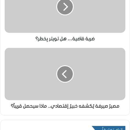
ضربة قاضية… هل تويتر بِخطر؟
مصيرُ صيرفة يُكشفه خبيرٌ إقتصادي... ماذا سيحصل قريباً؟