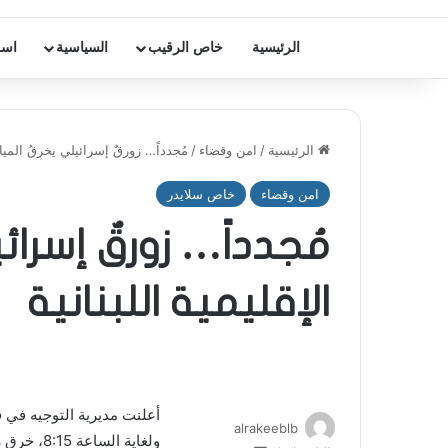
الرئيسية
خاص الرقيب
السياسية
اسر
الرئيسية
/
امن وقضاء
/
مُجدداً… زورقٌ إسرائيلي يخرقُ المياه 
امن وقضاء
خاص سلايدر
مُجدداً… زورقٌ إسرائ
الإقليمية اللبنانية
alrakeeblb
ولغاية ال