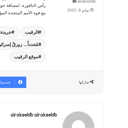
alrakeeblb
أ
ر
يوليو 8, 2023
مع قوة الأمم المتحدة المؤق
س
ل
ب
ر
الرقيب
جريدة
ي
د
مُجدداً... زورقٌ إسرائي
ا
إ
موقع الرقيب
ل
ك
ت
ر
فيسبوك
شاركها
و
ن
ي
ا
alrakeeblb alrakeeblb