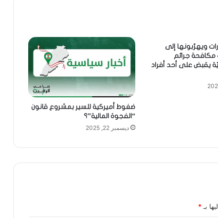
ات ويهرّبونها إلى
مكافحة جرائم
يّة يقبض على أحد أفراد
ضغوط أميركية للسير بمشروع قانون
“الفجوة المالية”؟
ديسمبر 22, 2025
يها بـ
*