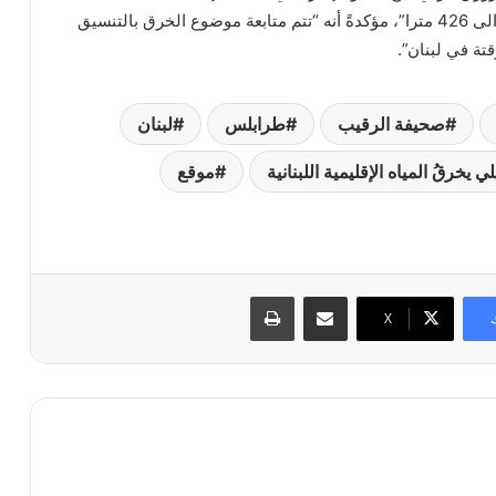
رأس الناقورة، لمسافة حوالى 426 مترا”، مؤكدةً أنه “تتم متابعة موضوع الخرق بالتنسيق
تة في لبنان”.
صحيفة الرقيب
طرابلس
لبنان
لي يخرقُ المياه الإقليمية اللبنانية
موقع
مشاركة عبر البريد
طباعة
X