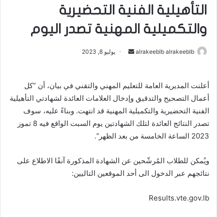
التأهيلية الفنية التحضيرية
والتكميلية المهنية تصدر اليوم
alrakeeblb alrakeeblb
أ
يوليو 8, 2023
ر
س
أعلنت المديرية العامة للتعليم المهني والتقني في بيان، أن “كل
ل
أعمال التصحيح والتدقيق وإدخال العلامات العائدة لشهادتي التأهيلية
ب
ر
الفنية التحضيرية والتكميلية المهنية قد انتهت. وبناءً عليه، سوف
ي
تصدر النتائج العائدة لتلك الشهادتين يوم السبت الواقع فيه 8 تموز
د
2023 الساعة الخامسة من بعد الظهر”.
ا
إ
ويُمكن للطلاب المُرشّحين عن الشهادة المذكورة آنفًا الاطلاع على
ل
نتائجهم عبر الدخول الى أحد الموقعين التاليين:
ك
ت
Results.vte.gov.lb
ر
و