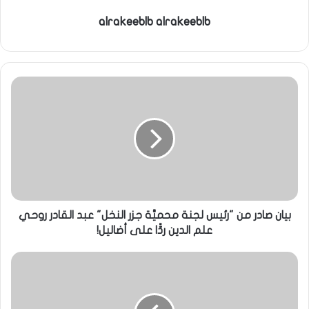
alrakeeblb alrakeeblb
بيان صادر من "رئيس لجنة محميَّة جزر النخل" عبد القادر روحي
علم الدين ردًّا على أضاليل!