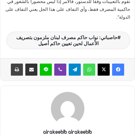
تقوم بالتعيينات وفقاً للدستور، فالأمر إذاً ليس محصوراً بالشغور في
حاكمية المصرف فقط، وأي التفاف على هذا الحل يعني التفاف على
الدولة”.
حاصباني: نواب حاكم مصرف لبنان ملزمون بتصريف
الأعمال لحين تعيين حاكم أصيل
واتساب
تيلقرام
ڤايبر
لاين
مشاركة عبر البريد
طباعة
alrakeeblb alrakeeblb