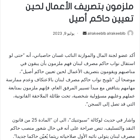
ملزمون بتصريف الأعمال لحين
تعيين حاكم أصيل
alrakeeblb alrakeeblb
أ
يوليو 9, 2023
ر
س
أكد عضو لجنة المال والموازنة النائب غسان حاصباني، أنه “حتى لو
ل
استقال نواب حاكم مصرف لبنان فهم ملزمون بأن يبقون في
ب
ر
مناصبهم ويقومون بتصريف الأعمال لحين تعيين حاكم أصيل”،
ي
موضحا أن “تلويح نواب حاكم مصرف لبنان بالاعتكاف وعدم ممارسة
د
مهامهم يتناقض مع مبدأ تسيير المرفق العام، فإنهم ملزمون بمتابعة
ا
عملهم وعليهم مسؤولية شخصية، تحت طائلة الملاحقة القانونية،
إ
التي قد تصل إلى السجن”.
ل
ك
واشار في حديث لوكالة “سبوتنيك”، الى ان “المادة 25 من قانون
ت
النقد والتسليف، تنص صراحة على أنه في حال شغور منصب حاكم
ر
مصرف لبنان يتولى نائبه الأول صلاحياته ريثما يُعيّن حاكما جديدا”.
و