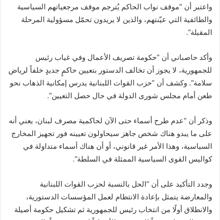
واعتبر أن “موقف نواب الحاكم يُترجم موقف مرجعياتهم السياسية
ن
والطائفية التي عيّنتهم، والذين لا يريدون تحمّل مسؤولية المرحلة
ي
المقبلة”.
ا
وأكد حاصباني أن “حكومة تصريف الأعمال وفي غياب رئيس
للجمهورية، لا يجوز أن تخالف الدستور بتعيين حاكمٍ جديدٍ خلفاً لرياض
سلامة”. وكشف أن “حزب القوات اللبنانية يدرس إمكانية الذهاب نحو
طعن أمام مجلس شورى الدولة في حال حصل التعيين”.
وذكر أن “عدم طرح أسماء حتى الآن لحاكمية مصرف لبنان، يعني أنه
على ما يبدو هناك شخص جاهز سيحاولون تعيينه فور تجهيز المخارج
السياسية، وهذا الأمر غير قانوني، أو أن هناك أسماء متداولة في
كواليس القوى السياسية الممثلة في السلطة”.
وجدد التأكيد على أن “الحل بالنسبة لحزب القوات اللبنانية
والمعارضة يتمثل بإعادة الانتظام لعمل المؤسسات الدستورية،
والانطلاق أولًا من انتخاب رئيس للجمهورية ثم تشكيل حكومة أصيلة