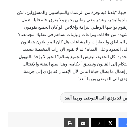
فيها: “بلدنا فيه وفرة من الزعماء والسياسيين والمسؤولين، لكن
لد والبشر، وبنشر وعي وطني يجمع ولا يفرق. قلة قليلة تعمل
قوم بواجبها الوطني بنزاهة وإخلاص. لو كان الجميع يقومون
نشهده من خلافات ونزاعات وتباينات تساهم في تفكيك مجتمعنا؟
 المناطق والعقارات والمشاعات هل كان المواطنون يتقاتلون
 الحدود وعلى المياه؟ لم لا تقوم الإدارات المختصة بتحديد
حدود، كل الحدود، ليعيش الجميع بسلام؟ الحق لا يؤخذ بالتهويل
إحتكام إلى القانون وتطبيق أحكامه، وهذا يمنع الفتنة والإقتتال.
إهمال ما يطال حياة الناس لأن الإهمال قد يؤدي إلى جريمة،
ي الى الفوضى وربما أبعد”.
 قد يؤدي الى الفوضى وربما أبعد
مشاركة عبر البريد
طباعة
X