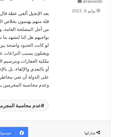
alrakeeblb
أ
ر
يوليو 9, 2023
بعد الإنجيل ألقى عظة قال 
س
ل
قلة منهم يهتمون بخلاص الب
ب
من أجل المصلحة العامة، وت
ر
بواجبهم هل كنا لنشهد ما 
ي
لو كانت الحدود واضحة بين
د
ا
ويقتلون بسبب النزاعات على
إ
ملكية العقارات وبترسيم ال
ل
أو بالتعدي والإلغاء، بل بال
ك
على الدولة أن تعي مخاطر 
ت
وعدم محاسبة المجرمين يؤد
ر
و
ن
ي
عدم محاسبة المجرمين
ا
فيسبوك
شاركها