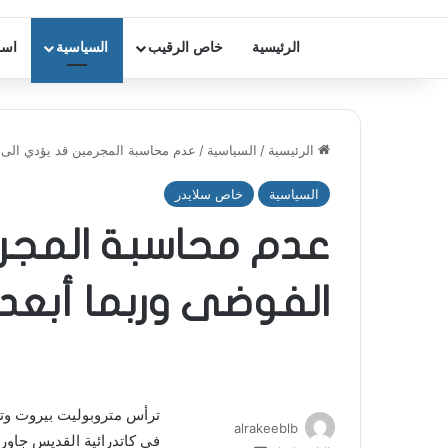
الرئيسية
خاص الرقيب
السياسية
اسر
الرئيسية
/
السياسية
/
عدم محاسبة المجرمين قد يؤدي الى ا
السياسية
خاص سلايدر
عدم محاسبة المجر
الفوضى وربما أبعد
ترأس متروبوليت بيروت وتو
alrakeeblb
في كاتدرائية القديس جاو