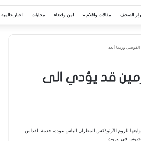
ار الصحف
مقالات واقلام
امن وقضاء
محليات
اخبار عالمية
لفوضى وربما أبعد
مين قد يؤدي الى
ابعها للروم الأرثوذكس المطران الياس عوده، خدمة القداس
رجيوس في بيروت.