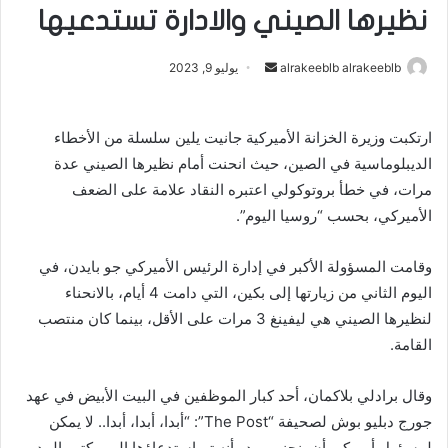
نظيرها الصيني والادارة تستدعيها
alrakeeblb alrakeeblb
أ
يوليو 9, 2023
ر
س
ارتكبت وزيرة الخزانة الأميركية جانيت يلين سلسلة من الأخطاء
ل
الديبلوماسية في الصين، حيث انحنت أمام نظيرها الصيني عدة
ب
ر
مرات، في خطأ بروتوكولي اعتبره النقاد علامة على الضعف
ي
الأميركي، بحسب “روسيا اليوم”.
د
ا
وقامت المسؤولة الأكبر في إدارة الرئيس الأميركي جو بايدن، في
إ
اليوم الثاني من زيارتها إلى بكين، التي دامت 4 أيام، بالانحناء
ل
لنظيرها الصيني هي ليفينغ 3 مرات على الأقل، بينما كان منتصب
ك
القامة.
ت
ر
وقال برادلي بلاكمان، أحد كبار الموظفين في البيت الأبيض في عهد
و
جورج دبليو بوش لصحيفة “The Post”: “أبدا، أبدا، أبدا.. لا يمكن
ن
لمسؤول أميركي أن ينحني. يبدو أنه تم استدعاؤها إلى مكتب المدير