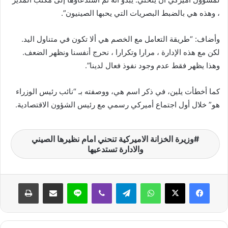
ي
، وهذه هي بالضبط البصريات التي يحبها الصينيون”.
ا
وأضاف: “طريقة التعامل مع الخصم هي ألا تكون في متناول اليد.
لكن مع هذه الإدارة ، مرارا وتكرارا ، نحرج أنفسنا ونظهر الضعف.
وهذا يظهر فقط عدم وجود نفوذ فعال لدينا”.
كما أخطأت يلين، في ذكر اسم هي، ووصفته بـ “نائب رئيس الوزراء
هو” خلال أول اجتماع أميركي رسمي مع رئيس الشؤون الاقتصادية.
وزيرة الخزانة الاميركية تنحني امام نظيرها الصيني
والادارة تستدعيها
واتساب
تيلقرام
ڤايبر
لاين
مشاركة عبر البريد
طباعة