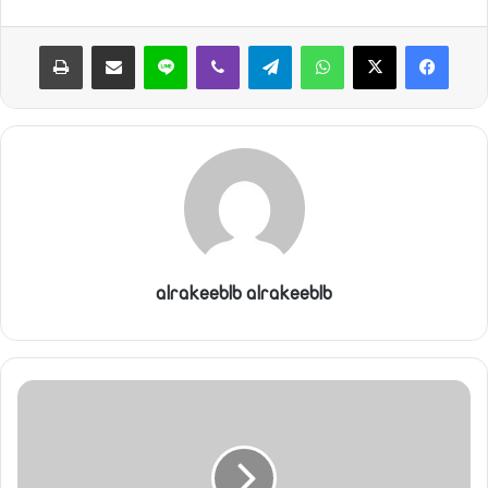
واتساب
تيلقرام
ڤايبر
لاين
مشاركة عبر البريد
طباعة
alrakeeblb alrakeeblb