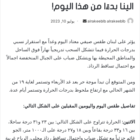
الينا بدءًا من هذا اليوم!
alrakeeblb alrakeeblb
أ
يوليو 10, 2023
ر
س
يؤثر على لبنان طقس صيفي معتاد اليوم وغداً مع استقرار نسبي
ل
بدرجات الحرارة فيما تتشكل السحب تدريجياً نهاراً فوق الساحل
ب
والمناطق المحيطة بها ويتشكل ضباب على الجبال المنخفضة اجمالاً
ر
مع احتمال تساقط الرذاذ.
ي
د
ا
ومن المتوقع أن تبدأ موجة حر بعد غد الأربعاء وتستمر لغاية ١٩ من
إ
الشهر الحالي مع ارتفاع ملحوظ بدرجات الحرارة وتستمر أيام عدة.
ل
ك
تفاصيل طقس اليوم واليومين المقبلين على الشكل التالي:
ت
ر
الاثنين:
الحرارة تتراوح على الشكل التالي: بين ٢٣ و٣١ درجة ساحلا،
و
بين ١٦ و٣٣ درجة بقاعاً وبين ١٨ و٢٧ درجة على الـ١٠٠٠ متر، الجو
ن
غائم جزئياً مع تشكل ضباب واحتمال تساقط رذاذ محلي، الرياح غربية