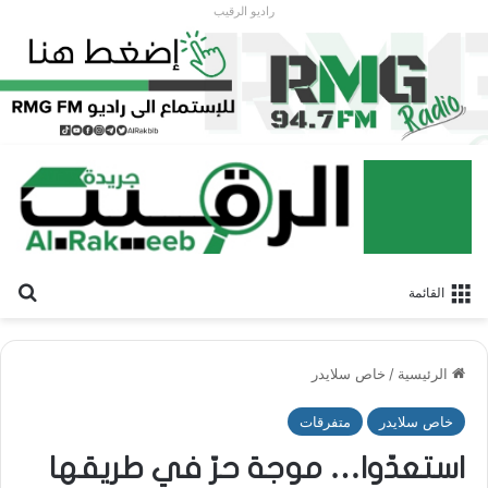
راديو الرقيب
بح
القائمة
الرئيسية
/
خاص سلايدر
خاص سلايدر
متفرقات
استعدّوا… موجة حرّ في طريقها