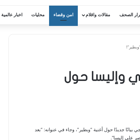
ار الصحف
مقالات واقلام
امن وقضاء
محليات
اخبار عالمية
وبطير”!
ي وإليسا حول
 بيانًا جديدًا حول أغنية “وبطير”، وجاء في عنوانه: “بعد
صر على إليسا”.