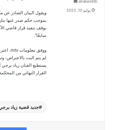
أرسل
alrakeeblb
بريدا
يوليو 10, 2023
ويقول البيان الصادر عن مك
إلكترونيا
بموجب حكم صدر عنها بتاري
بوقف تنفيذ قرار قاضي الأ
سابقًا”.
ووفق مع
لم يتم البت بالاعتراض، وت
يستطيع الفنان زياد برجي 
القرار النهائي من المحكمة
جديد قضية زياد برجي