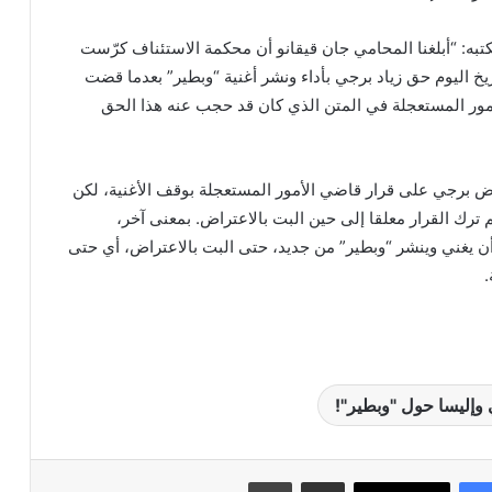
تبه: “أبلغنا المحامي جان قيقانو أن محكمة الاستئناف كرّست
خ اليوم حق زياد برجي بأداء ونشر أغنية “وبطير” بعدما قضت
مور المستعجلة في المتن الذي كان قد حجب عنه هذا الحق
لومات mtv، اعترض برجي على قرار قاضي الأمور المستعجلة بوقف الأغنية، لكن
م ترك القرار معلقا إلى حين البت بالاعتراض. بمعنى آخر،
أن يغني وينشر “وبطير” من جديد، حتى البت بالاعتراض، أي حتى
.
 وإليسا حول "وبطير"!
مشاركة عبر البريد
طباعة