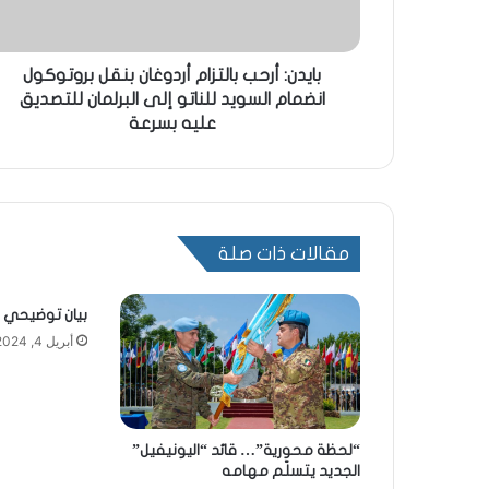
بايدن: أرحب بالتزام أردوغان بنقل بروتوكول
انضمام السويد للناتو إلى البرلمان للتصديق
عليه بسرعة
مقالات ذات صلة
بيان توضيحي م
أبريل 4, 2024
“لحظة محورية”… قائد “اليونيفيل”
الجديد يتسلّم مهامه