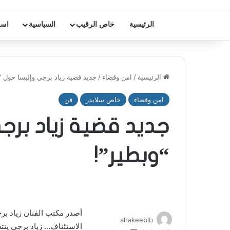
الرئيسية
خاص الرقيب
السياسية
اسر
الرئيسية
/
امن وقضاء
/
جديد قضية زياد برجي وإليسا حول “
امن وقضاء
خاص سلايدر
فن
جديد قضية زياد برج
“وبطير”!
أصدر مكتب الفنان زياد برجي
alrakeeblb
الاستئناف… زياد برجي ينت