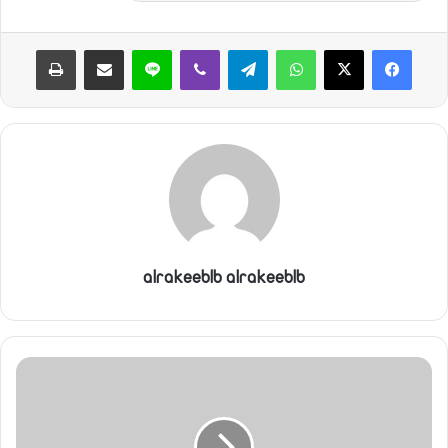
واتساب
تيلقرام
ڤايبر
لاين
مشاركة عبر البريد
طباعة
alrakeeblb alrakeeblb