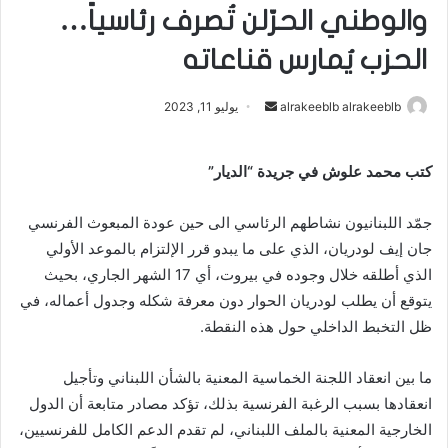
والوطني الحرّلن تُصرف رئاسياً…
الحزب يُمارس قناعاته
alrakeeblb alrakeeblb
أ
يوليو 11, 2023
ر
س
كتب محمد علوش في جريدة “الديار”
ل
ب
جمّد اللبنانيون نشاطهم الرئاسي الى حين عودة المبعوث الفرنسي
ر
جان إيف لودريان، الذي على ما يبدو قرر الإلتزام بالموعد الأولي
ي
الذي أطلقه خلال وجوده في بيروت، أي 17 الشهر الجاري، بحيث
د
ا
يتوقع أن يطلب لودريان الحوار دون معرفة شكله وجدول أعماله، في
إ
ظل التخبط الداخلي حول هذه النقطة.
ل
ك
ما بين انعقاد اللجنة الخماسية المعنية بالشأن اللبناني وتأجيل
ت
انعقادها بسبب الرغبة الفرنسية بذلك، تؤكد مصادر متابعة أن الدول
ر
الخارجية المعنية بالملف اللبناني، لم تقدم الدعم الكامل للفرنسيين،
و