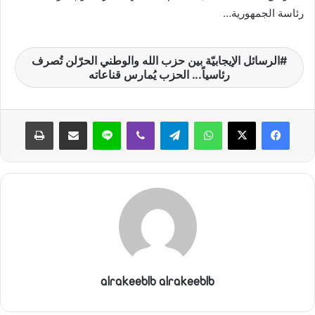
رئاسة الجمهورية…
الرسائل الإيجابيّة بين حزب الله والوطني الحرّلن تُصرف
رئاسياً... الحزب يُمارس قناعاته
واتساب
تيلقرام
ڤايبر
لاين
مشاركة عبر البريد
طباعة
alrakeeblb alrakeeblb