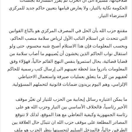
صلاحياتها، مشيرة الى أن الحزب لم يقرر المشاركة بجلسات
الحكومة نكاية بالتيار، ولا يعارض قيامها بتعيين حاكم جديد للمركزي
لاسترضاء التيار.
مقتنع حزب الله بأن الحل في المصرف المركزي هو باتّباع القوانين
التي تتحدث عن استلام النائب الأول لرياض سلامة منصب الحاكم،
وبحسب المعلومات فإن هذا الاستلام أصبح شبه محسوم، حتى ولو
استقال نواب الحاكم الذين يخشون أن يُصيبهم ما أصاب سلامة من
قضايا قضائية، بحال استمروا بنفس النهج القائم حالياً، فهؤلاء وفق
المعلومات بادروا منذ لحظة تعيينهم الى إرسال كتب رسمية للحاكم
تُعفيهم من كل ما يتعلق بعمليات صيرفة واستعمال الاحتياطي
الإلزامي، وهم اليوم يريدون ضمانات قانونية لتحملهم المسؤولية.
ما يمكن اعتباره رسائل إيجابية من الحزب للتيار لن تغيّر موقف
الأخير رئاسياً، فالخلاف الأساسي بين التيار وحزب الله هو على
رئاسة الجمهورية وكيفية التعاطي مع هذا الموقع، لذلك لا تتوقع
المصادر المطلعة على موقف حزب الله ان تتبدّل حال العلاقة بين
الطرفين حالياً، فالمدخل السليم لتحسينها بنظر الحزب هو ملف