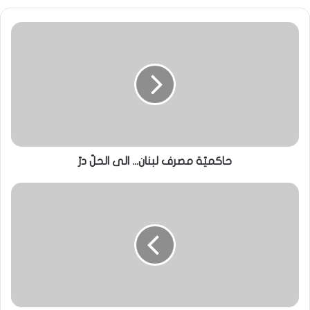
حاكميّة مصرف لبنان... الى الحلّ درّ