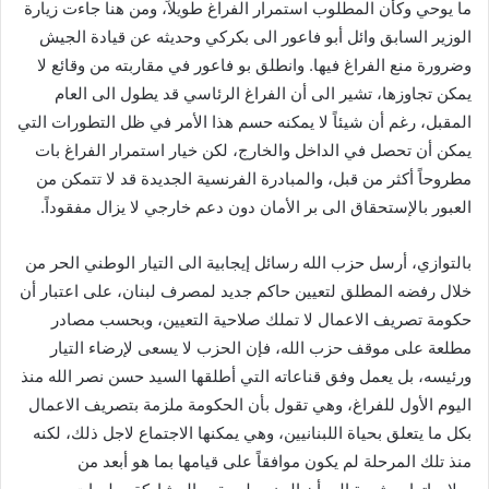
ما يوحي وكأن المطلوب استمرار الفراغ طويلاً، ومن هنا جاءت زيارة
ن
الوزير السابق وائل أبو فاعور الى بكركي وحديثه عن قيادة الجيش
ي
وضرورة منع الفراغ فيها. وانطلق بو فاعور في مقاربته من وقائع لا
ا
يمكن تجاوزها، تشير الى أن الفراغ الرئاسي قد يطول الى العام
المقبل، رغم أن شيئاً لا يمكنه حسم هذا الأمر في ظل التطورات التي
يمكن أن تحصل في الداخل والخارج، لكن خيار استمرار الفراغ بات
مطروحاً أكثر من قبل، والمبادرة الفرنسية الجديدة قد لا تتمكن من
العبور بالإستحقاق الى بر الأمان دون دعم خارجي لا يزال مفقوداً.
بالتوازي، أرسل حزب الله رسائل إيجابية الى التيار الوطني الحر من
خلال رفضه المطلق لتعيين حاكم جديد لمصرف لبنان، على اعتبار أن
حكومة تصريف الاعمال لا تملك صلاحية التعيين، وبحسب مصادر
مطلعة على موقف حزب الله، فإن الحزب لا يسعى لإرضاء التيار
ورئيسه، بل يعمل وفق قناعاته التي أطلقها السيد حسن نصر الله منذ
اليوم الأول للفراغ، وهي تقول بأن الحكومة ملزمة بتصريف الاعمال
بكل ما يتعلق بحياة اللبنانيين، وهي يمكنها الاجتماع لاجل ذلك، لكنه
منذ تلك المرحلة لم يكون موافقاً على قيامها بما هو أبعد من