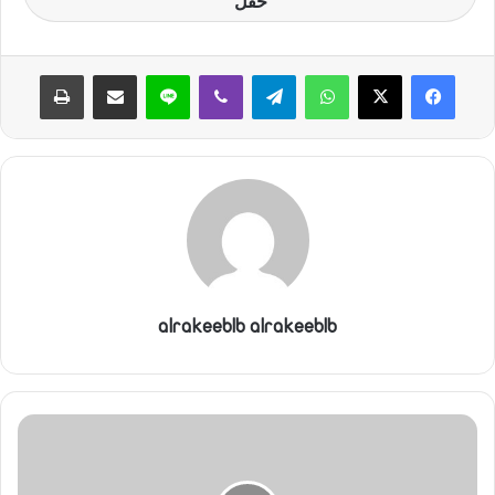
حفل
واتساب
تيلقرام
ڤايبر
لاين
مشاركة عبر البريد
طباعة
alrakeeblb alrakeeblb