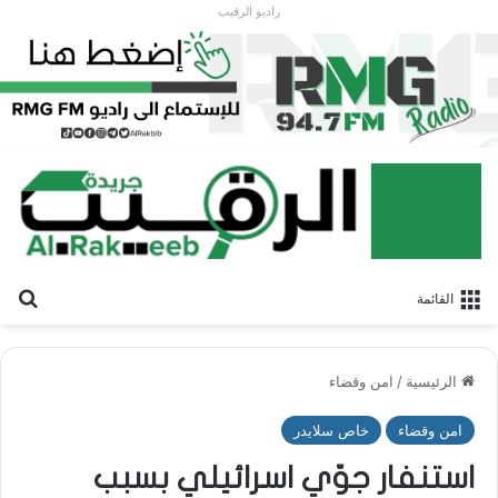
راديو الرقيب
بح
القائمة
الرئيسية
/
امن وقضاء
امن وقضاء
خاص سلايدر
استنفار جوّي اسرائيلي بسبب