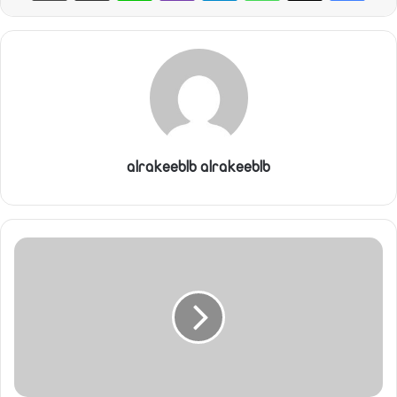
ن
ي
ا
alrakeeblb alrakeeblb