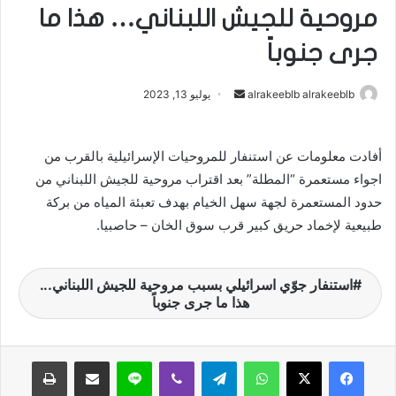
مروحية للجيش اللبناني… هذا ما
جرى جنوباً
alrakeeblb alrakeeblb
أ
يوليو 13, 2023
ر
س
أفادت معلومات عن استنفار للمروحيات الإسرائيلية بالقرب من
ل
اجواء مستعمرة “المطلة” بعد اقتراب مروحية للجيش اللبناني من
ب
ر
حدود المستعمرة لجهة ‎سهل الخيام بهدف تعبئة المياه من بركة
ي
طبيعية لإخماد حريق كبير قرب سوق الخان – حاصبيا.
د
ا
استنفار جوّي اسرائيلي بسبب مروحية للجيش اللبناني...
إ
هذا ما جرى جنوباً
ل
ك
ت
واتساب
تيلقرام
ڤايبر
لاين
مشاركة عبر البريد
طباعة
ر
و