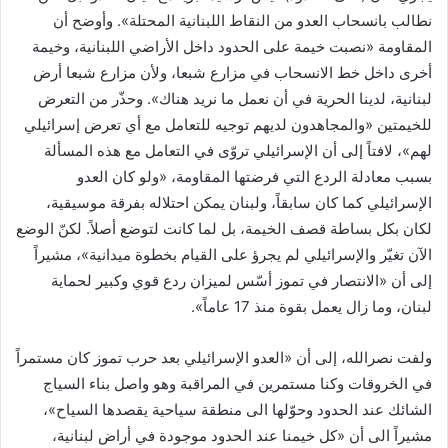
ي
نطالب بانسحاب العدو من النقاط اللبنانية المحتلة». وأوضح أن
ا
المقاومة «نصبت خيمة على الحدود داخل الأراضي اللبنانية، وخيمة
أخرى داخل خط الانسحاب في مزارع شبعا، ولأن مزارع شبعا أرض
لبنانية، لدينا الحرية في أن نعمل ما نريد هناك». وحذّر من التعرض
للخيمتين «والمجاهدون لديهم توجيه للتعامل مع أي تعرض إسرائيلي
لهم»، لافتاً إلى أن الإسرائيلي تروّى في التعامل مع هذه المسألة
بسبب معادلة الردع التي فرضتها المقاومة، «ولو كان العدو
الإسرائيلي كما كان سابقاً، ولبنان يمكن احتلاله بفرقة موسيقية،
لكان بكل بساطة قصف الخيمة، بل لما كانت لتوضع أصلاً. لكنّ الوضع
الآن تغيّر والإسرائيلي لم يجرؤ على القيام بخطوة ميدانية»، مشيراً
إلى أن «الانتصار في تموز أسّس لميزان ردع قوي وكبير لحماية
لبنان، وما زال يعمل بقوة منذ 17 عاماً».
ولفت نصرالله، إلى أن «العدو الإسرائيلي بعد حرب تموز كان مستمراً
في الخروقات وكنا مستمرين في المراقبة وهو واصل بناء السياج
الشائك عند الحدود وحوّلها الى منطقة سياحية يقصدها السياح»،
مشيراً الى أن «كل خيمنا عند الحدود موجودة في أراض لبنانية،