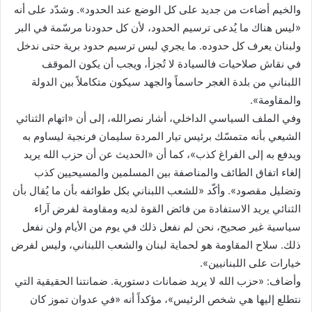
والخيم أضاءت من جديد على كل الوضع عند الحدود». وشدّد على أنه
«ليس هناك ما يُدعى ترسيم الحدود، لأن كل حدودنا مرسّمة في البر
ولبنان يعرف كل حدوده. ما يجري ليس ترسيم حدود برية حتى ندخل
في نقاش صلاحيات فالسيادة لا تُجزأ، ويجب أن يكون الموقف
اللبناني من بلدة الغجر حاسماً والجهد سيكون متكاملاً بين الدولة
والمقاومة».
وفي الملف السياسي الداخلي، أشار نصرالله، إلى أن «اتهام الثنائي
الشيعي بأنه متمسّك برئيس تيار المردة سليمان فرنجية ليساوم به
ويدفع به إلى الفراغ كذب»، كما أن «الحديث عن أن حزب الله يريد
إلغاء اتفاق الطائف والمناصفة بين المسلمين والمسيحيين كذب
وتضليل مقصود». وأكّد «للشعب اللبناني بكل طوائفه بأن ما يُقال بأن
الثنائي يريد الاستفادة من فائض القوة لديه ومقاومة لفرض آراء
سياسية غير صحيح، نحن لم نفعل ذلك في يوم من الأيام ولن نفعل
ذلك. سلاح المقاومة هو لحماية لبنان والشعب اللبناني، وليس لفرض
خيارات على اللبنانيين».
وأضاف: «حزب الله لا يريد ضمانات دستورية. ضمانتنا الحقيقية التي
نتطلع إليها هي شخص الرئيس»، مؤكداً أنه «في عدوان تموز كان