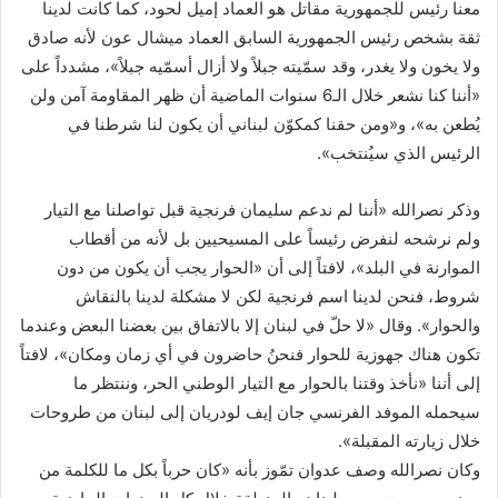
معنا رئيس للجمهورية مقاتل هو العماد إميل لحود، كما كانت لدينا
ثقة بشخص رئيس الجمهورية السابق العماد ميشال عون لأنه صادق
ولا يخون ولا يغدر، وقد سمّيته جبلاً ولا أزال أسمّيه جبلاً»، مشدداً على
«أننا كنا نشعر خلال الـ6 سنوات الماضية أن ظهر المقاومة آمن ولن
يُطعن به»، و«ومن حقنا كمكوّن لبناني أن يكون لنا شرطنا في
الرئيس الذي سيُنتخب».
وذكر نصرالله «أننا لم ندعم سليمان فرنجية قبل تواصلنا مع التيار
ولم نرشحه لنفرض رئيساً على المسيحيين بل لأنه من أقطاب
الموارنة في البلد»، لافتاً إلى أن «الحوار يجب أن يكون من دون
شروط، فنحن لدينا اسم فرنجية لكن لا مشكلة لدينا بالنقاش
والحوار». وقال «لا حلّ في لبنان إلا بالاتفاق بين بعضنا البعض وعندما
تكون هناك جهوزية للحوار فنحنُ حاضرون في أي زمان ومكان»، لافتاً
إلى أننا «نأخذ وقتنا بالحوار مع التيار الوطني الحر، وننتظر ما
سيحمله الموفد الفرنسي جان إيف لودريان إلى لبنان من طروحات
خلال زيارته المقبلة».
وكان نصرالله وصف عدوان تمّوز بأنه «كان حرباً بكل ما للكلمة من