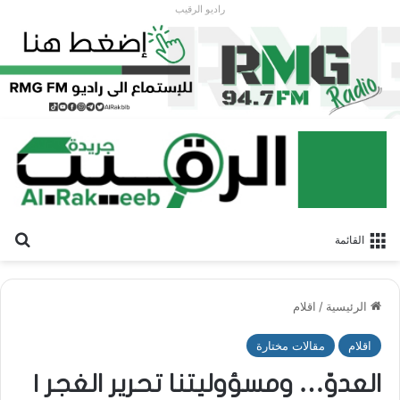
راديو الرقيب
بح
القائمة
الرئيسية
/
اقلام
اقلام
مقالات مختارة
العدوّ… ومسؤوليتنا تحرير الغجر |