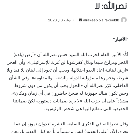
نصرالله: لا
alrakeeblb alrakeeblb
أ
يوليو 13, 2023
ر
س
“الأخبار”
ل
ب
أكّد الأمين العام لحزب الله السيد حسن نصرالله أن «أرض (بلدة)
ر
الغجر ومزارع شبعا وتلال كفرشوبا لن تُترك للإسرائيلي»، وأن الغجر
ي
«أرض لبنانية أعاد العدو احتلالها، ويجب أن تعود إلى لبنان بلا قيد وبلا
د
ا
شرط، وتحريرها مسؤولية الدولة والشعب والمقاومة». وفي الشأن
إ
الداخلي، كرّر نصرالله أن «الحوار يجب أن يكون من دون شروط
ل
وحين تكون هناك جهوزية له فنحنُ حاضرون في أي زمان ومكان»،
ك
مشدّداً على أن حزب الله «لا يريد ضمانات دستورية لكنّ ضمانتنا
ت
الحقيقية التي نتطلع إليها هي شخص الرئيس».
ر
و
وقال نصرالله، في الذكرى السابعة العشرة لعدوان تموز، إن «ما
ن
يجري الآن (على الحدود) ليس ترسيماً برياً مع كيان العدو، بل نحن