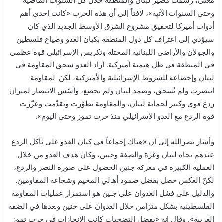
معنى، رسمت مصير لبنان والمنطقة خلال كل السنوات الماضية
وحتى السنوات الآتية»، لافتاً إلى أن هذه الحرب «كانت إحدى أهم
أدوات أميركا لتحقيق مشروع الشرق الأوسط الجديد الذي كان
سيؤدي إلى اعتراف كل دول المنطقة بكيان العدو وضياع فلسطين
والجولان والأراضي اللبنانية المحتلة وتكريس الإسرائيلي قوة عظمى
في المنطقة في ظل هيمنة أميركية. أراد العدو سحق المقاومة في
لبنان وإخضاعه للشروط الإسرائيلية والأميركية، لكنّ المقاومة
انتصرت ولم تُسحق، وصمد لبنان ولم يخضع، وأسّس الانتصار لميزان
ردع قوي وكبير لحماية لبنان، والمقاومة تطوّرت وتقدّمت وعزّزت
قوة الردع مع العدو الإسرائيلي منذ حرب تموز وحتى اليوم».
وأشار نصرالله إلى أن «هناك إجماعاً في كيان العدو على تآكل الردع
عندهم تجاه لبنان وغزة والضفة وجنين، وكان هدف العدو من خلال
العملية الكبيرة في معركة جنين الحصول على صورة النصر والردع،
لكنّ العكس حصل بفضل صمود أهالي المخيم وشجاعة المقاومين.
والدليل على فشل العدوان على جنين هو استمرار عمليات المقاومة
الفلسطينية بشكل متزامن خلال العدوان على جنين وبعدها في الضفة
الغربية». وقال إنه «بفضل التضحيات كانت الإنجازات في حرب تموز