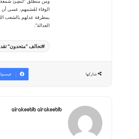
ومن منطلق “لنضِئ شمعة بدل
الوفاء لقَسَمهم، عسى أن
بمطرقة عدلهم بالشعب اللبن
العدالة”.
تحالف "متحدون" تقد
فيسبوك
شاركها
alrakeeblb alrakeeblb