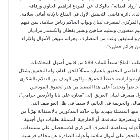
رواد العدالة”، بالوكالة عن المودع ابراهيم الحاوي ورفاقه
المسجلة برقم 2022/92 لدى دائرة قاضي التحقيق الأول في البقاع بالإنابة أماني سلامة،
المركزي لمصرف لبنان ونواب الحاكم رياض سلامة، بمن فيهم
وسيم منصوري وسليم شاهين وبشير يقظان والكسندر مراديان
والسابقين وعدد من المصارف، بجرائم تبييض الأموال والإثراء
ن جرائم خطيرة”.
وأشار الى أن “يأتي هذا الطلب ‘الملحّ’ سنداً للمادة 589 من قانون أصول المحاكمات
 لقاضي التحقيق باعتباره ممثّلاً للحق العام، وله التحقيق بشكل
ترازية والرادعة حفظاً للحقوق، ولكون الهدف من التقدّم بالشكوى
حاضراً وتحديداً على هذا الصعيد من هدر لحقوق المودعين
ّول مصرف لبنان ‘العريق’ إلى “مغارة علي بابا والأربعين حرامي”،
لمالي والجريمة في العالم، لا سيما في ظل العواصف التي
نها المتمثلة بتهديد نواب حاكم المذكورين بالاستقالة تهرّباً من
ومصرفية متفاقمة، أو الخارجية المتمثلة بطلبات دول أجنبية
أعوانه ومداهمة المصرف المركزي للاستحصال على مستندات،
 الحجز على أموال سلامة وأعوانه الصادرة عن محاكم فرنسية