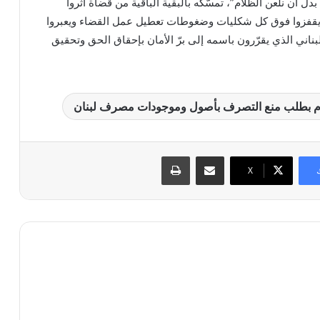
 أن نلعن الظلام”، تمسّكه بالبقية الباقية من قضاة آثروا
 يقفزوا فوق كل شكليات وضغوطات تعطيل عمل القضاء ويعبروا
اني الذي يقرّرون باسمه إلى برّ الأمان بإحقاق الحق وتحقيق
م بطلب منع التصرف بأصول وموجودات مصرف لبنان
مشاركة عبر البريد
طباعة
X