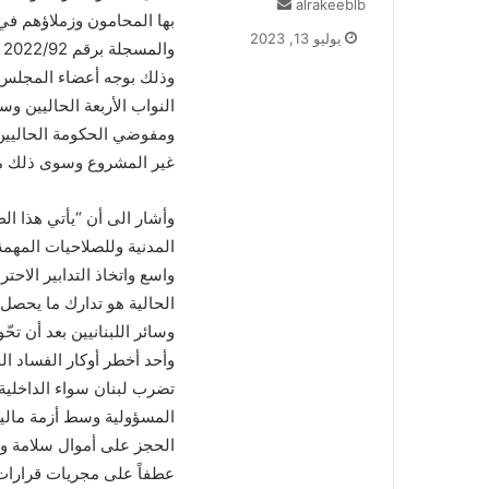
alrakeeblb
أ
بها المحامون وزملاؤهم في “
ر
يوليو 13, 2023
و
س
ل
وذلك بوجه أعضاء المجلس 
ب
النواب الأربعة الحاليين 
ر
ومفوضي الحكومة الحاليين 
ي
غير المشروع وسوى ذلك م
د
ا
إ
ل
المدنية وللصلاحيات المهمة
ك
واسع واتخاذ التدابير الاح
ت
الحالية هو تدارك ما يحصل 
ر
و
وسائر اللبنانيين بعد أن تح
ن
وأحد أخطر أوكار الفساد ا
ي
تضرب لبنان سواء الداخلية م
ا
المسؤولية وسط أزمة مالية 
الحجز على أموال سلامة و
عطفاً على مجريات قرارات