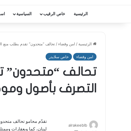
الرئيسية
خاص الرقيب
السياسية
اسر
الرئيسية
/
امن وقضاء
/
تحالف “متحدون” تقدم بطلب منع 
امن وقضاء
خاص سلايدر
تحالف “متحدون” ت
التصرف بأصول وموج
تقدّم محامو تحالف متحدو
alrakeeblb
لبنان، كما وبعقارات وممتل