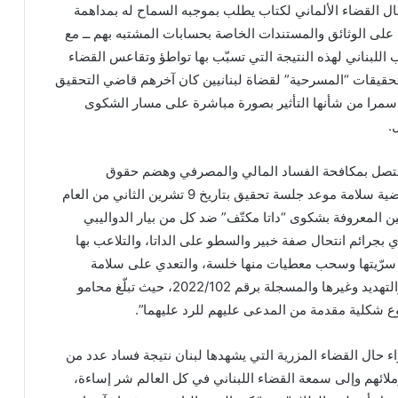
ال القضاء الألماني لكتاب يطلب بموجبه السماح له بمداهمة
ى الوثائق والمستندات الخاصة بحسابات المشتبه بهم ــ مع
 اللبناني لهذه النتيجة التي تسبّب بها تواطؤ وتقاعس القضاء
تحقيقات “المسرحية” لقضاة لبنانيين كان آخرهم قاضي التحقيق
سمرا من شأنها التأثير بصورة مباشرة على مسار الشكوى
.
تصل بمكافحة الفساد المالي والمصرفي وهضم حقوق
المودعين أيضاً، عيّنت القاضية سلامة موعد جلسة تحقيق بتاريخ 9 تشرين الثاني من العام
المعروفة بشكوى “داتا مكتّف” ضد كل من بيار الدواليبي
جرائم انتحال صفة خبير والسطو على الداتا، والتلاعب بها
رّيتها وسحب معطيات منها خلسة، والتعدي على سلامة
البيانات الرقمية والابتزاز والتهديد وغيرها والمسجلة برقم 2022/102، حيث تبلّغ محامو
ع شكلية مقدمة من المدعى عليهم للرد عليهما”.
ء حال القضاء المزرية التي يشهدها لبنان نتيجة فساد عدد من
ملائهم وإلى سمعة القضاء اللبناني في كل العالم شر إساءة،