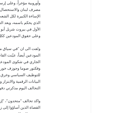
وأوروبية مؤخراً، وعلى إرس
مصرف لبنان والاستحصال عل
الإساءة الكبيرة لكل الشعب
الذي يحكم باسمه، وبعد ال
الأول في بيروت شربل أبو 
وعلى حقوق المودعين ككل
ولفت الى ان “في سياق م
الجاري في شكوى المودعين 
وفكتور صوما وجوزف خوري ب
للتوظيف السياسي وخرق س
التحالف اليوم مذكرتي دفو
واكد تحالف “متحدون”، “إزا
القضاة الذين أساؤوا إلى ز