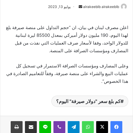
alrakeeblb alrakeeblb
أ
يوليو 13, 2023
ر
س
اعلن مصرف لبنان في بيان، ان “حجم التداول على منصة صيرفة بلغ
ل
لهذا اليوم، 190 مليون دولار أميركي بمعدل 85500 ليرة لبنانية
ب
ر
للدولار الواحد، وفقا لأسعار صرف العمليات التي نفذت من قبل
ي
المصارف ومؤسسات الصرافة على المنصة.
د
ا
وعلى المصارف ومؤسسات الصرافة الاستمرار في تسجيل كل
إ
عمليات البيع والشراء على منصة صيرفة، وفقاً للتعاميم الصادرة في
ل
هذا الخصوص”.
ك
ت
ر
كم بلغ سعر "دولار صيرفة" اليوم؟
و
ن
ي
واتساب
تيلقرام
ڤايبر
لاين
مشاركة عبر البريد
طباعة
ا