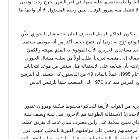
طأ والطبقة نفسها عليه معها. في آخر الشهر يخرج وحيداً وتبقى
لا تتنصل منه بمرور الوقت. ليس وحده المسؤول إلا أنه واجهةُ ما
نه سيكون الحاكم المقبل لمصرف لبنان بعد ميشال الخوري، ظُن
لواقع رُوَّج له دونما أن ينتفخ حجمه أكثر من أنه موظف يستمد
أحد مساعدي الحريري الأب الموثوق به الملمّ بمهنته والكفيّ.
 إيصاله إلى منصبه تدريجاً. طلب أولاً من سلفه ميشال الخوري
 ولايته بأن شجّعه على الاستقالة قبل سنتين من موعد انتخابات
رئاسة الجمهورية المقرّرة عام 1995، عملاً بالمادة 49 من الدستور، كي يتسنى له الترشح
ويدعم بدوره إيصال المرشح المزمن منذ عام 1970 إلى المنصب خلفاً للرئيس الياس
يري من النواب الأربعة للحاكم (محفوظ سكينة ومروان غندور
اجديان) الاستقالة الطوعية هم الآخرون قبل سنة ونصف سنة
لإرفاق تعيين سلامة على رأس مصرف لبنان عامذاك بفريق عمله.
 مرجعياتهم وحصل على موافقتهم الفورية بالتخلي عنهم. أقرن
لدولة للشؤون المالية فؤاد السنيورة إلى الرئيس سليم الحص الذي