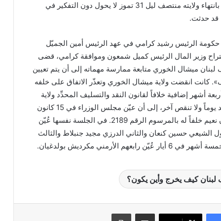
سلامة لن يبقى في منصبه بانتهاء ولايته منتصف ليل 31 تموز لا يحول دون التفكير في
ت قد حدثت.
 1984 أصدرت حكومة الرئيس رشيد كرامي في عهد الرئيس أمين الجميّل
3 بناءً على اقتراح وزير المال الرئيس كميل شمعون وموافقة كرامي، قضى
بنان ميشال الخوري متابعة ممارسة مهماته إلى أن يتم تعيين
 كانت انقضت ولاية ميشال الخوري وتعذّر الاتفاق على خلفه
ة أشهر إضافية خلافاً لقانون النقد والتسليف المحدِّد ولاية
الحاكم بست سنوات لا تزيد يوماً ولا تنقص آخر، إلى أن عيّن مجلس الوزراء في 15 كانون
الثاني 1985 الدكتور إدمون نعيم خلفاً له بالمرسوم الرقم 2189. في الجلسة نفسها عُيّن
لأول الشيعي حسين كنعان والثاني الدرزي مجيد جنبلاط والثالث
ابعهم الأرمني مكرديش بولدغيان.
بنان كيف يخرج وأين يكون؟
مشاركة عبر البريد
طباعة