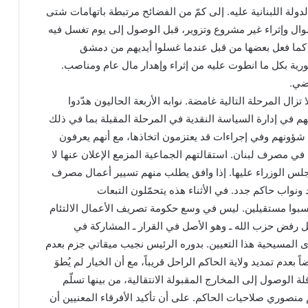
دولة اللبنانية عليه. إلى كمّ من الفضائح مرتبطة باتهامات شتى
وال وإثراء غير مشروع وتزوير، قبل الوصول إلى يوم تغسل فيه
 كما فعل بعضها من قبل عندما غسلوا أيديهم من دمشق
ورية بكل ما انطوت عليه من إثراء وإهدار مال عام ومناصب.
اضي.
 تزال المرحلة التالية غامضة. نوابه الأربعة الحاليون هدّدوا
يهم في إدارة السياسة النقدية في المرحلة المقبلة بما في ذلك
ؤونهم وفي إجراءات قد يعتزمون اتخاذها، مع أنهم يعرفون
م في مصرف لبنان. استقالتهم الجماعية المزمع الإعلان عنها لا
جلس الوزراء عليها. إذا وافق يطلب منهم تسيير أعمال مصرف
د ونواب حاكم جدد. في الأثناء هذه يتحمّلون التبعات
سبوا مستقيلين. ليس في وسع حكومة تصريف الأعمال الالتئام
 رفض حزب الله ـ وهو الأصل في القرار ـ المشاركة في
 المسيحية هذا التعيين. بدوره الرئيس نجيب ميقاتي جزم بعدم
 بعدم تمديد ولاية الحاكم الراحل قريباً، مع أن الخيار لم يُطوَ
 الوصول إلى المخارج المقبولة الانتقالية، من بينها تسلّم
منصوري صلاحيات الحاكم. على أن تأكيد الأفرقاء المعنيين أن