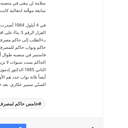
سابقة موقّتة انتقالية كان
في 4 أيلول
القرار الرقم 
بـ»الطلب إلى حاكم مصرف ل
حاكم ونواب حاكم للمصرف».
فاستمر في منصبه طوال أربع
أيضاً ثلاثة نواب جدد هم ا
السنّي سمير عكاري. بعد خمسة أشهر في 6 أيار عُيّن ر
خامس حاكم لمصرف ل