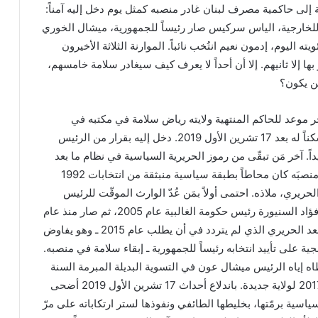
إلى حاكمية مصرف لبنان غادر منصبه كمثل يوم دخل إليه آمناً:
اً للخارجية، الياس سركيس صار رئيساً للجمهورية، ميشال الخوري
اليوم، إدمون نعيم انتُخب نائباً. الموارنة الثلاثة الأخيرون
 بها إلا ثانيهم. إلا أن أحداً لا يعرف كيف سيغادر سلامة خامسهم،
ين يكون؟
تموز هو آخر موعد للحاكم المنتهية ولايته رياض سلامة في مكتبه في
مصرف لبنان مُذ اتّخذه مسكناً له بعد 17 تشرين الأول 2019. دخل إليه بقرار من الرئيس
ً. آخر مَن تبقّى من رموز الحريرية السياسية في نظام ما بعد
اتفاق الطائف. يوم تسلّمه منصبَه كان محاطاً بطبقة سياسية منبثقة من انتخابات 1992
لحريري، ملاذه. احتمى أولاً بمَن عُدّ الوارث الموقّت للرئيس
الراحل في الحكم الرئيس فؤاد السنيورة رئيس حكومة الغالبية عام 2005، ثم صار منذ عام
2009 في حمى الرئيس سعد الحريري الذي لم يتردد في أن يطلب عام 2015 ـ وهو يفاوض
ة على تأييد انتخابه رئيساً للجمهورية ـ إبقاء سلامة في منصبه.
ه إياه الرئيس ميشال عون في التسوية البديلة المبرمة السنة
التالية، بإعادة تعيينه عام 2017 لولاية جديدة. باندلاع أحداث 17 تشرين الأول 2019 أضحى
سية برمّتها، بخليطها الطائفي ونفوذها لستر ارتكاباته على مرّ