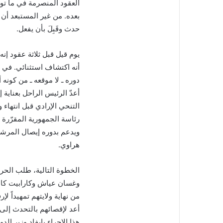
العقود المنصرمة في ما توا
بعده. من غير المستبعد أن 
حدث وقَبِلَ بأن يفعل.
يوم قيل قبل ثلاثة عقود إ
أنه اكتشاف استثنائي. في ا
دوره ـ لا موقعه ـ من كونه 
أعدّ الرئيس الراحل بعناية
التنحي الإرادي قبل انتهاء
هراوي.
الخطوة التالية، طلب الحر
وغسان عياش وكارابيت كال
من نهاية ولايتهم تمهيداً 
أعد لإقصائهم بالتحدث إلى
هذا الإجراء بإيفاد وزير ا