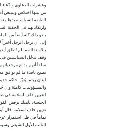
وعشرات الدعاوى وادّعاء ال
من بينها اختلاس وتبييض أم
الطبقة السياسية يدها منه
وارتكاباتهم في الحقبة الس
يبدو ذلك كله أيضاً من الم
إلى أن يرحل الرجل أخيراً لا
بالاستقالة ما لم تُطلق أيد
وقف تدخّل السياسيين في ش
سلفاً أنهم ودائع مرجعياته
تصبح نافذة ما لم يوافق م
لبنان ريثما يُعيّن حاكم جدي
والمسؤوليات كاملة وإن حُ
لتعيين خلف لسلامة في ظل
الجلسة، ناهيك برفض القوى
تعيين خلف لسلامة. قال أيضاً
تماماً في ظل استمرار عرقلة
النائب الأول الشيعي وسيم 