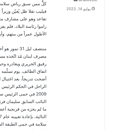
كلٌّ ممن سبق رياض سلامة 
ر
يوليو 14, 2023
فيليب تقلا ظل يُعيّن وزير
س
ل
تقاعد وهو على مشارف مئويته 
ب
راموا رئاسة البلاد، فلم يفز
ر
الأطول عمراً من بينهم، وأ
ي
د
منتصف ليل 31 
ا
إ
ل
رفيق الحريري ويغادره وحيدا
ك
ت
أضحت تدريجاً، بعد اغتيال ا
ر
و
ن
ي
النائب السابق سليمان فرنجي
ا
ما لم يحزه من فرنجية أعطا
سلامة في حمى الطبقة السيا