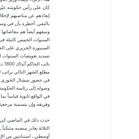
إبعادهم عن مناصبهم لإحلا
بالنفي. أخطره بأن في وسع 
وسعهم أيضاً هم مقاضاتها
السنوات الخمس كاملة في و
السنيورة الحريري على ال
نائ
في حضور ميشال الخوري وا
وصوله إلى رئاسة الحكومة،
في الواقع ثانوية قياساً بم
وفريقه وإن بتسمية مرجعياتهم
حدث ذلك في الماضي كي يدخ
الثلاثة يغادر منصبه متنكب
أوسطي ـ استنابتين من الإن