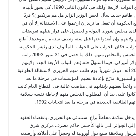
كان على رأس حكومته عيّن النواب الأربعة أولئك في كانون الثاني 1990، كي يحوز تأييده
ل طاقم جديد. سأل الحص الوزير الزائر هل هم مرتكبون؟ فردّ
الحكومة أن تفعل ما تريد إن أرغموا على الاستقالة إلا أن في
 لدى مجلس شورى الدولة والحصول على قرار بنيلهم تعويضات
لايتهم وإن أبعدوا عنها قبل سنة ونصف سنة من موعدها. أطلع
جواب، فكان الجواب على الجواب، المألوف لدى رئيس الحكومة،
تسديد تعويضات السنوات الخمس والتخلص منهم. ذلك ما حصل في 31 تموز 1993. راتب
ب الحاكم آنذاك 1800 دولار أميركي، فيما استهلّ خلفاؤهم النواب الأربعة الجدد ولايتهم
مطلع الشهر التالي براتب 20 ألف دولار شهرياً. يوم طلب منهم الحريري الاستقالة الطوعية
لسنيورة، تذرّع بإعادة تنظيم المؤسسات في مرحلة ما بعد
 واعداً بعضهم بإبقائهم في مناصب عالية في القطاع العام كانت
ا كانوا عليه، بيد أن المطلوب التخلص منهم لإحاطة نفسه بسلامة
 الطائفية الجديدة في مرحلة ما بعد انتخابات 1992.
ل سلامة محاطاً براعٍ استثنائي هو الحريري. بانقضاء العقود
اً ـ إلى الجوائز التي نالها كأحسن حاكم مصرف مركزي شرق
تربول وملاحقة سبع دول أوروبية له وحجزاً على أملاكه وأرصدته