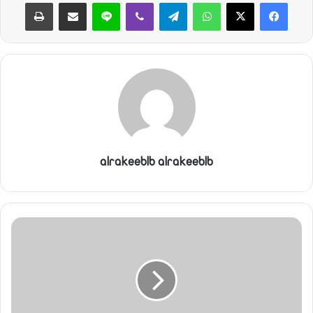
واتساب
ي
تيلقرام
ڤايبر
لاين
مشاركة عبر البريد
طباعة
ا
alrakeeblb alrakeeblb