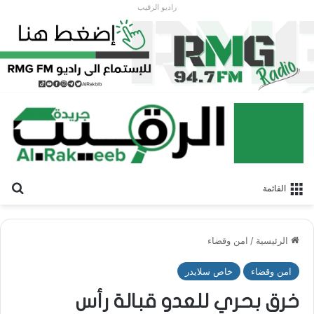
راديو الرقيب
بح
القائمة
الرئيسية
/
امن وقضاء
امن وقضاء
خاص سلايدر
خرق بحري للعدو قبالة رأس