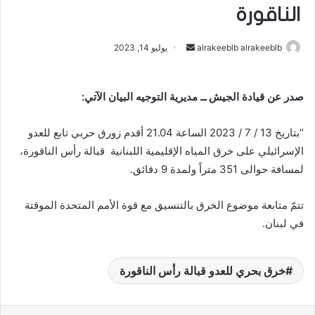
الناقورة
alrakeeblb alrakeeblb
أ
يوليو 14, 2023
ر
س
صدر عن قيادة الجيش ــ مديرية التوجيه البيان الآتي:
ل
ب
“بتاريخ 13 / 7 / 2023 الساعة 21.04 أقدم زورق حربي تابع للعدو
ر
ي
الإسرائيلي على خرق المياه الإقليمية اللبنانية قبالة رأس الناقورة،
د
لمسافة حوالى 351 متراً ولمدة 9 دقائق.
ا
إ
تتمّ متابعة موضوع الخرق بالتنسيق مع قوة الأمم المتحدة الموقتة
ل
في لبنان.
ك
ت
ر
خرق بحري للعدو قبالة رأس الناقورة
و
ن