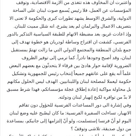
واعتبرت ان المخاوف هذه تتغذى من الازمة الاقتصادية، وتوقف
المؤسسات عن العمل، فلا رئيس يُسمع صوت لبنان على الساحة
الدولية، والشرق الاوسط يشهد تطورات كبرى والحكومة لا تعنى الا
بتصريف الاعمال والبرلمان لم يعد يشرع، انه شلل مميت للبنان.
وإذ اعادت غريو، بعد مضبطة الاتهام للطبقة السياسية التذكير بالدور
الفرنسي، كشفت ان اقتراح وساطة لودريان هو خطوة تهدف إلى
جمع بلدان المنطقة والمجتمع الدولي التي ما زالت تهتمّ بمستقبل
لبنان، وقد أصبح وجودها نادراً. كما ترمي إلى توفير الظروف
الضرورية لإقامة حوار هادئ بين فرقاء لا يتحدثّون مع بعضهم البعض
علماً أنه يقع على عاتقهم جميعاً إنتخاب رئيس للجمهورية وتشكيل
حكومة ليعملا لمصلحة لبنان واللبنانيين. الهدف ليس الحلول مكانهم
بل محاولة مواكبة إعادة إطلاق عجلة مؤسساتكم، فهذا شرط مسبق
لا بدّ من توافره لكبح إنهيار لبنان ودولته.
وفي إشارة الى دور المساعدات الفرنسية للحؤول دون تفاقم
الانهيار، تساءلت السفيرة الفرنسية: ما كان ليصُبح عليه وضع لبنان
اليوم لو أنّ فرنسا إستسلمت، ولو أنّ إلتزامها إلى جانبكم، بمساعدة
من دول صديقة، تلاشى وتوقفّ ؟