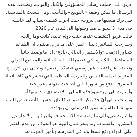
ك
غريو، التي حملت رسائل للمسؤولين والكتل والنواب، وتضمنت هذه
ت
الرسائل ما يمكن وصفه «بالتوبيخ» والتأنيب، وهي تتحدث بالمناسبة،
ر
قبل ترك منصبها في بيروت، حيث اجرت كشف حساب لما عاشته
و
في مدى 3 سنوات منذ وصولها الى لبنان عام 2020.
ن
قالت غريو: اكتشفت عندما جئت دولة غائبة، كانت وما زالت،
ي
وصارحت اللبنانيين: لبنان ليس على ما يرام، معتبرة ان البلد لم
ا
يتجاوز الازمة.. «والاستقرار الحالي خادع». إذا ما وضعنا جانباً
المساعدات الكبيرة التي تقدمها الجالية اللبنانية والمجتمع الدولي.
وتحدثت عن اقتصاد غير رسمي «يتمدّد ويتعمم» ويتغذى من الترسيخ
المتزايد لعملية التبييض وللجريمة المنظمة التي تنتشر في كافة انحاء
المشرق، بدفع من سوريا التي اصبحت «دولة مخدرات».
وأشارت الى ان «نموذجكم المالي والاقتصادي بات منهكاً».
وتساءلت الى أيّ حدّ يمكن الصمود، فلبنان يخسر وكأنه يتعرض للبتر،
متهمة النظام بأنه «غير قادر على ان يتجدّد».
واشارت غريو الى ما وصفته «بالاستخفاف والزبائنية، والاتجار غير
المشروع والفساد.. وما ينخر لبنان اليوم هو الخوف من عدم العثور
على الدواء ودفع قسط ولد في المدرسة وتأمين القوت له..