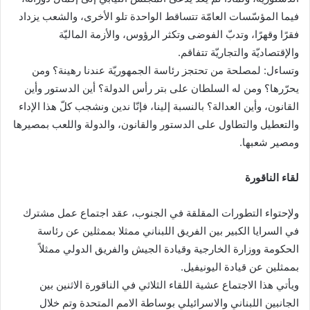
فيما المؤسّسات العامّة تتساقط الواحدة تلو الأخرى، والشعب يزداد
فقرًا وقهرًا، وتدبّ الفوضى وتكثر الرؤوس، والأزمة الماليّة
والإقتصاديّة والتجاريّة تتفاقم.
وتساءل: لمصلحة من تحتجز رئاسة الجمهوريّة عندنا رهينة؟ ومن
يحرّرها؟ ومن له السلطان على بتر رأس الدولة؟ أين الدستور وأين
القانون، وأين العدالة؟ بالنسبة إلينا، فإنّا ندين ونشجب كلّ هذا الإداء
والتعطيل والتطاول على الدستور والقانون، والدولة واللعب بمصيرها
ومصير شعبها.
لقاء الناقورة
ولإحتواء التطورات المقلقة في الجنوب، عقد اجتماع عمل مشترك
في السرايا الكبير بين الفريق اللبناني ممثلا بممثلين عن رئاسة
الحكومة ووزارة الخارجية وقيادة الجيش والفريق الدولي ممثلاً
بممثلين عن قيادة اليونيفيل.
ويأتي هذا الاجتماع عشية اللقاء الثلاثي في الناقورة الاثنين بين
الجانبين اللبناني والاسرائيلي بوساطة الامم المتحدة وتم خلال