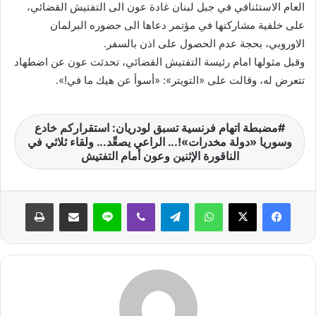
العام الاستئنافي في جبل لبنان غادة عون الى التفتيش القضائي،
على خلفية مشاركتها في مؤتمر دعاها الى حضوره البرلمان
الاوروبي، بحجة عدم الحصول على اذن بالسفر.
وقبل مثولها امام رئيسة التفتيش القضائي، تحدثت عون عن اضطهاد
تتعرض له، وقالت على «التويتر»: «أسوأ عن هيك ما في!».
مضبطة اتهام فرنسية تسبق لودريان: استقراركم خادع
وسوريا «دولة مخدرات»!... الراعي يصعِّد... ولقاء ثلاثي في
الناقورة الإثنين وعون أمام التفتيش
واتساب
تيلقرام
ڤايبر
لاين
مشاركة عبر البريد
طباعة