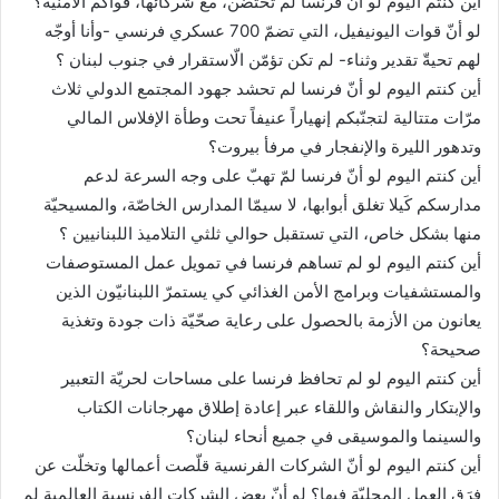
أين كنتم اليوم لو أنّ فرنسا لم تحتضن، مع شركائها، قواكم الأمنية؟
لو أنّ قوات اليونيفيل، التي تضمّ 700 عسكري فرنسي -وأنا أوجّه
لهم تحيةّ تقدير وثناء- لم تكن تؤمّن الّاستقرار في جنوب لبنان ؟
أين كنتم اليوم لو أنّ فرنسا لم تحشد جهود المجتمع الدولي ثلاث
مرّات متتالية لتجنّبكم إنهياراً عنيفاً تحت وطأة الإفلاس المالي
وتدهور الليرة والإنفجار في مرفأ بيروت؟
أين كنتم اليوم لو أنّ فرنسا لمّ تهبّ على وجه السرعة لدعم
مدارسكم كَيلا تغلق أبوابها، لا سيمّا المدارس الخاصّة، والمسيحيّة
منها بشكل خاص، التي تستقبل حوالي ثلثي التلاميذ اللبنانيين ؟
أين كنتم اليوم لو لم تساهم فرنسا في تمويل عمل المستوصفات
والمستشفيات وبرامج الأمن الغذائي كي يستمرّ اللبنانيّون الذين
يعانون من الأزمة بالحصول على رعاية صحّيّة ذات جودة وتغذية
صحيحة؟
أين كنتم اليوم لو لم تحافظ فرنسا على مساحات لحريّة التعبير
والإبتكار والنقاش واللقاء عبر إعادة إطلاق مهرجانات الكتاب
والسينما والموسيقى في جميع أنحاء لبنان؟
أين كنتم اليوم لو أنّ الشركات الفرنسية قلّصت أعمالها وتخلّت عن
فرَِق العمل المحليّة فيها؟ لو أنّ بعض الشركات الفرنسية العالمية لم