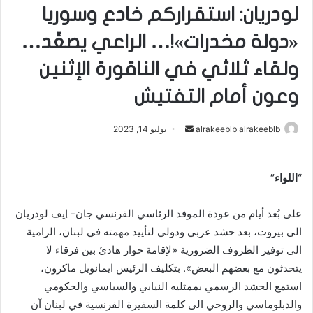
لودريان: استقراركم خادع وسوريا
«دولة مخدرات»!… الراعي يصعِّد…
ولقاء ثلاثي في الناقورة الإثنين
وعون أمام التفتيش
alrakeeblb alrakeeblb
أ
يوليو 14, 2023
ر
س
“اللواء”
ل
ب
على بُعد أيام من عودة الموفد الرئاسي الفرنسي جان- إيف لودريان
ر
ي
الى بيروت، بعد حشد عربي ودولي لتأييد مهمته في لبنان، الرامية
د
الى توفير الظروف الضرورية «لإقامة حوار هادئ بين فرقاء لا
ا
يتحدثون مع بعضهم البعض». بتكليف الرئيس ايمانويل ماكرون،
إ
استمع الحشد الرسمي بممثليه النيابي والسياسي والحكومي
ل
والدبلوماسي والروحي الى كلمة السفيرة الفرنسية في لبنان آن