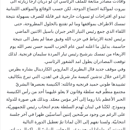
وافادت مصادر متابعة للملف الرئاسي ان لو دريان أرجأ زيارته الى
بيروت لمواكبة اجتماع الدوحة، لكن حسب الوقائع والمواقف اللبنانية
تبدو اي اقتراحات او تسويات خارجية غير قابلة للصرف بسهولة نتيجة
تمسك الاطراف بمواقفها وما لم تقتنع بالحلول المطروحة، حتى
اللقاء الذي جمع رئيس التيار الحر جبران باسيل الاثنين الماضي
برئيس لجنة الارتباط في حزب الله وفيق صفا لم يصل الى نتيجة
حاسمة، بدليل ما اعلنه امين عام الحزب السيد حسن نصر الله يوم
الاربعاء من تمسك بترشيح رئيس تيار المردة سليمان فرنجية. لذلك
توقعت المصادران يطول امد الشغور الرئاسي.
وفي موقف جديد قال البطريرك الماروني الكاردينال بشاره بطرس
الراعي خلال تدشين كنيسة مار شربل في اهدن، التي تبرع بتكاليف
تشييدها طوني حميد فرنجيه وعائلته: الكنيسة بعنصرها البشريّ
مجتمع منظّم فيه سلطة وقانون لا يعلو عليهما أحد من رأس الكنيسة
الحبر الأعظم بابا روما إلى آخر مؤمن معمّد. وبذلك هي صورة للدولة
ونموذج. لكنّنا في لبنان تُهدم السلطة بعدم انتخاب رئيس للجمهوريّة،
على الرغم من وجود مرشّحين إثنين أساسيّين ظهرا في آخر جلسة
انتخابيّة. ولسنا نفهم إلى الآن لماذا تمّ تعطيل الدورة التالية
الدستوريّة، ولماذا لم يعد يدعى المجلس النيابيّ إلى إكمال دوراته،