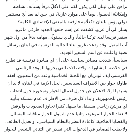
تراهن على لبنان لكي يكون لكم على الأقلّ مرفأ يستأنف نشاطه
وإمكانيّة الحصول يوماً على موارد غازيةّ، في حين لم يعد أيّ مستثمر
دولي يؤمن بلبنان «كعلَامة فارقة» بالمعنى الإقتصادي للكلمة؟
يشار الى أن غريو، كشفت عن إسم خلفها الجديد هارفي ماغرو،
سفير فرنسا لدى تركيا حالياً، والذي سيتولّى مهامه بدءاً من اول شهر
آب المقبل. وقد ودعت غريو ابناء الجالية الفرنسية في لبنان برسائل
نصية واعلنت عن اسم السفير الجديد.
سياسياً، شددت مصادر سياسية على أن اي مبادرة فرنسية قد تطرح
في خلاصة المشاورات والاتصالات التي يجريها الموفد الرئاسي
الفرنسي ايف لودريان مع اللجنة الخماسية وعدد من المعنيين، لعقد
طاولة حوار بين الاطراف السياسيين، لحل الازمة في لبنان، لا بد أن
يسبقها اولا، الاعلان عن جدول اعمال الحوار وتمحوره حول انتخاب
رئيس للجمهورية، وابداء كل طرف من الاطراف عدم تمسكه بتأييد
اي مرشح رئاسي مسبقا، ما يسهل كثيرا تجاوز الصعوبات والرفض
لانعقاد الحوار الموعود، وثانيا عدم شمول الحوار مناقشة المسائل
والقضايا الخلافية، كاعادة النظر بالنظام السياسي، او تعديل الطائف.
ولاحظت المصادر في الدعوات التي تصدر عن الثنائي الشيعي للحوار