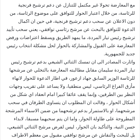
مع المعارضة تحولا غير مكتمل للتنازل عن دعم ترشيح فرنجية
للرئاسة، من خلال اعتبار الحوار للتوافق على موضوع الرئاسة، من
دون الاعلان عن سحب دعم ترشيح فرنجية، في حين ان اكمال
الدعوة للتوافق بالبحث عن مرشح رئاسي توافقي، يعني سحب تأييد
ترشيح رئيس تيار المردة، ما يمهد الطريق ويسقط اعتراضات ورفض
المعارضة على القبول والمشاركة بالحوار لحل مشكلة انتخاب رئيس
جديد للجمهورية.
واثارت المصادر الى ان تمسك الثنائي الشيعي بدعم ترشيح رئيس
تيار المردة سليمان مقابل مطالبته المعارضة بالتخلي عن مرشحها
للرئاسة الوزير السابق جهاد ازعور، في اطار الدعوة للحوار لانهاء
مأزق الفراغ الرئاسي، ليس منطقيا، ولا يساعد على تقريب وجهات
النظر بين الطرفين، وإنما يقف عائقا كبيرا امام انعقاد اي شكل من
أشكال الحوار ، وقالت ان المطلوب ان يتساوى الطرفان في سحب
مرشحهما، او بالاستمرار بدعم ترشحهما من ضمن الاسماء المرشحة
المطروحة على طاولة الحوار، واما ان يتم سحبهما مسبقا، لابداء
حسن النية، والتأكيد بان الحوار، ليس لفرض مرشح الثنائي الشيعي،
بل للبحث والنقاش عن مرشح توافقي مقبول من معظم الاطراف