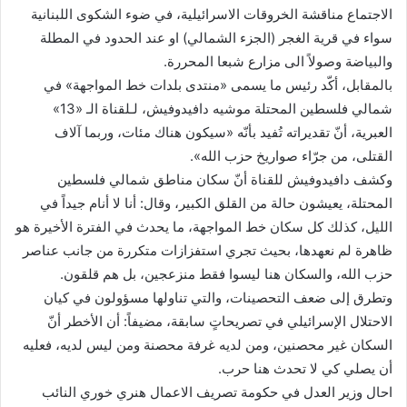
الاجتماع مناقشة الخروقات الاسرائيلية، في ضوء الشكوى اللبنانية
سواء في قرية الغجر (الجزء الشمالي) او عند الحدود في المطلة
والبياضة وصولاً الى مزارع شبعا المحررة.
بالمقابل، أكّد رئيس ما يسمى «منتدى بلدات خط المواجهة» في
شمالي فلسطين المحتلة موشيه دافيدوفيش، لـلقناة الـ «13»
العبرية، أنّ تقديراته تُفيد بأنّه «سيكون هناك مئات، وربما آلاف
القتلى، من جرّاء صواريخ حزب الله».
وكشف دافيدوفيش للقناة أنّ سكان مناطق شمالي فلسطين
المحتلة، يعيشون حالة من القلق الكبير، وقال: أنا لا أنام جيداً في
الليل، كذلك كل سكان خط المواجهة، ما يحدث في الفترة الأخيرة هو
ظاهرة لم نعهدها، بحيث تجري استفزازات متكررة من جانب عناصر
حزب الله، والسكان هنا ليسوا فقط منزعجين، بل هم قلقون.
وتطرق إلى ضعف التحصينات، والتي تناولها مسؤولون في كيان
الاحتلال الإسرائيلي في تصريحاتٍ سابقة، مضيفاً: أن الأخطر أنّ
السكان غير محصنين، ومن لديه غرفة محصنة ومن ليس لديه، فعليه
أن يصلي كي لا تحدث هنا حرب.
احال وزير العدل في حكومة تصريف الاعمال هنري خوري النائب