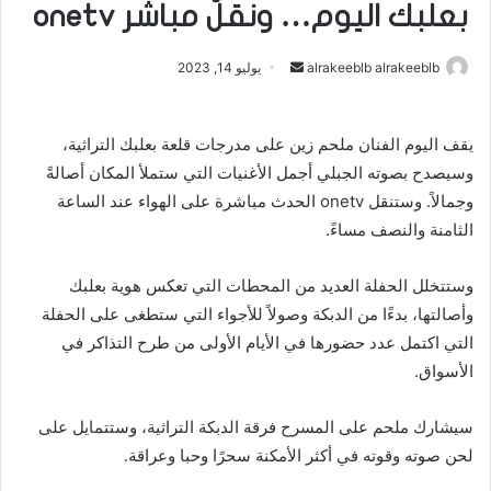
بعلبك اليوم… ونقلٌ مباشر onetv
alrakeeblb alrakeeblb
أ
يوليو 14, 2023
ر
س
يقف اليوم الفنان ملحم زين على مدرجات قلعة بعلبك التراثية،
ل
وسيصدح بصوته الجبلي أجمل الأغنيات التي ستملأ المكان أصالةً
ب
ر
وجمالاً. وستنقل onetv الحدث مباشرة على الهواء عند الساعة
ي
الثامنة والنصف مساءً.
د
ا
وستتخلل الحفلة العديد من المحطات التي تعكس هوية بعلبك
إ
وأصالتها، بدءًا من الدبكة وصولاً للأجواء التي ستطغى على الحفلة
ل
التي اكتمل عدد حضورها في الأيام الأولى من طرح التذاكر في
ك
الأسواق.
ت
ر
سيشارك ملحم على المسرح فرقة الدبكة التراثية، وستتمايل على
و
لحن صوته وقوته في أكثر الأمكنة سحرًا وحبا وعراقة.
ن
ي