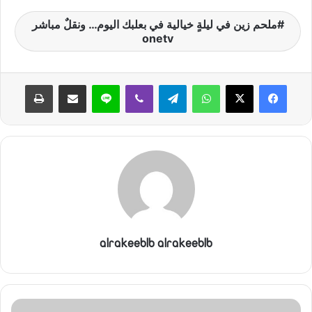
ا
ملحم زين في ليلةٍ خيالية في بعلبك اليوم… ونقلٌ مباشر
onetv
واتساب
تيلقرام
ڤايبر
لاين
مشاركة عبر البريد
طباعة
alrakeeblb alrakeeblb