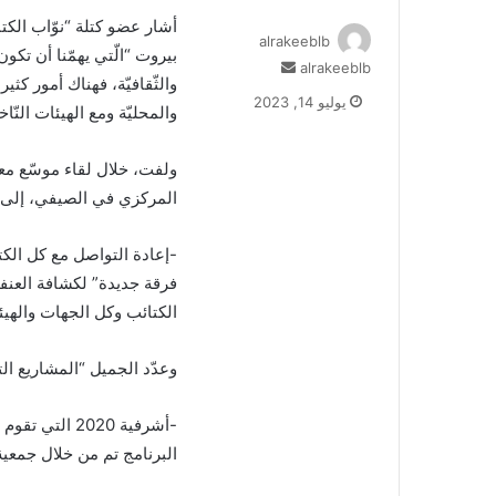
أشار عضو كتلة “نوّاب الكتا
alrakeeblb
بيروت “الّتي يهمّنا أن تكون 
alrakeeblb
أ
والثّقافيّة، فهناك أمور كثي
ر
يوليو 14, 2023
والمحليّة ومع الهيئات النّاخ
س
ل
ب
ولفت، خلال لقاء موسّع معه
ر
المركزي في الصيفي، إلى “أن
ي
د
-إعادة التواصل مع كل الكت
ا
إ
فرقة جديدة” لكشافة العنف
ل
الكتائب وكل الجهات والهي
ك
ت
وعدّد الجميل “المشاريع ال
ر
و
ن
-أشرفية 2020 
ي
البرنامج تم من خلال جمعية أشرفية 2020، وكانت 
ا