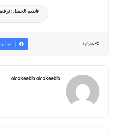
نديم الجميل: نرفض
فيسبوك
شاركها
alrakeeblb alrakeeblb