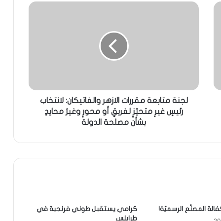
لجنة متابعة مقررات الازهر والفاتيكان: لانتخاب
رئيسٍ غيرِ متحيّزٍ لفريقٍ أو محورٍ وغيرُ محايدٍ
بشأن مصلحة الدولة
كرامي يستقبل طوني فرنجية في
طرابلس