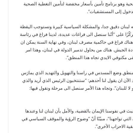
ية وهو برنامج تأمين بأسعار مخفضة لتأمين التغطية الصحية
لدخول إلى المستشفيات”.
 به لبنان دقيق جدا، والمشكلة السياسية كبيرة وتستوجب اليقظة
مركّزًا على “أنّنا سنصل الى فراغات عديدة، لدينا فراغ في رئاسة
هناك فراغ في حاكمية مصرف لبنان، وفي نهاية السنة يمكن ان
ة الجيش. هناك من يحاول تدمير الدولة في لبنان، وهذا امر
بقى مكتوفي الايدي تجاه هذا المنطق”.
 منطق وضع المسدس في راسنا والتهويل والتهديد الذي يمارَس
د الآن ان يقول لنا أحدهم: “ستنتخبون الرئيس الذي أريد والذي
 للبنان”. وتجاه هذا الأمر سنصل الى مرحلة ونقول فيها:
 نبث في نفوسنا الإيمان بالقضية، والأمل بأن لبنان لنا وعندها
التي تواجهنا”، مبيّنًا أنّ “وضوح الرؤية والموقف السياسي في
ية الاحزاب الأخرى”.