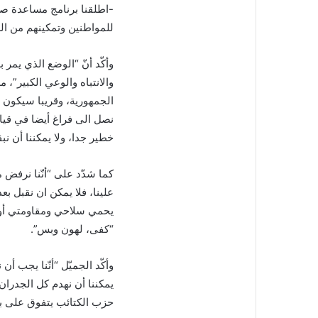
-اطلقنا برنامج مساعدة صح
للمواطنين وتمكينهم من ا
وأكّد أنّ “الوضع الذي يمر
والانتباه والوعي الكبير”، 
الجمهورية، وقريبا سيكون 
نصل الى فراغ أيضا في قياد
خطير جدا، ولا يمكننا أن ن
كما شدّد على “أنّنا نرفض
علينا، فلا يمكن ان نقبل بع
يحمي سلاحي ومقاومتي أو لا
“كفى، لهون وبس”.
وأكّد الجميّل “أنّنا يجب أن
يمكننا أن نهدم كل الجدران 
حزب الكتائب يتفوق على بق