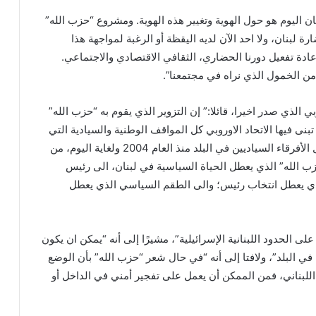
ن اليوم هو حول الهوية وتغيير هذه الهوية. ومشروع “حزب الله”
ضارة لبنان، ولا احد الآن لديه اليقظة أو الرغبة لمواجهة هذا
اعادة تفعيل دورنا الحضاري، الثقافي الاقتصادي والاجتماعي.
من الخمول الذي نراه في مجتمعنا”.
بي الذي صدر اخيرا، قائلا:” إن التزوير الذي يقوم به “حزب الله”
ه غطى على 13 بنداً تبنى فيها الاتحاد الاوروبي كل المواقف الوطنية والسيادية التي
اتخذها حزب “الكتائب” وكل الأفرقاء السياديين في البلد منذ العام 2004 ولغاية اليوم، من
 سلاح “حزب الله” الذي يعطل الحياة السياسية في لبنان، الى رئيس
ذي يعطل انتخاب رئيس؛ والى الطقم السياسي الذي يعطل
لى الحدود اللبنانية الإسرائيلية”، مشيرًا إلى أنه “يمكن ان يكون
في البلد”، ولافتا إلى أنه “في حال شعر “حزب الله” بأن الوضع
لبناني، فمن الممكن أن يعمل على تفجير أمني في الداخل أو