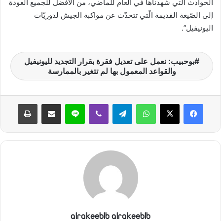
الحوادث الّتي شهدناها في العام للماضي، من الأفضل للجميع العودة
إلى الصّيغة القديمة الّتي تتحدّث عن مواكبة الجيش لدوريّات
اليونيفيل”.
بوحبيب: نعمل على تعديل فقرة بقرار التجديد لليونيفيل
والقواعد المعمول بها لم تتغير بالممارسة
واتساب
تيلقرام
ڤايبر
لاين
مشاركة عبر البريد
طباعة
alrakeeblb alrakeeblb