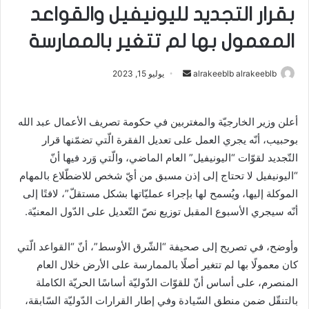
بقرار التجديد لليونيفيل والقواعد
المعمول بها لم تتغير بالممارسة
alrakeeblb alrakeeblb
أ
يوليو 15, 2023
ر
س
أعلن وزير الخارجيّة والمغتربين في حكومة تصريف الأعمال عبد الله
ل
بوحبيب، أنّه يجري العمل على تعديل الفقرة الّتي تضمّنها قرار
ب
ر
التّجديد لقوّات “اليونيفيل” العام الماضي، والّتي وَرد فيها أنّ
ي
“اليونيفيل لا تحتاج إلى إذن مسبق من أيّ شخص للاضطّلاع بالمهام
د
الموكلة إليها، ويُسمح لها بإجراء عمليّاتها بشكل مستقلّ”، لافتًا إلى
ا
أنّه سيجري الأسبوع المقبل توزيع نصّ التّعديل على الدّول المعنيّة.
إ
ل
وأوضح، في تصريح إلى صحيفة “الشّرق الأوسط”، أنّ “القواعد الّتي
ك
كان معمولًا بها لم تتغير أصلًا بالممارسة على الأرض خلال العام
ت
المنصرم، على أساس أنّ للقوّات الدّوليّة أساسًا الحريّة الكاملة
ر
بالتنقّل ضمن منطق السّيادة وفي إطار القرارات الدّوليّة السّابقة،
و