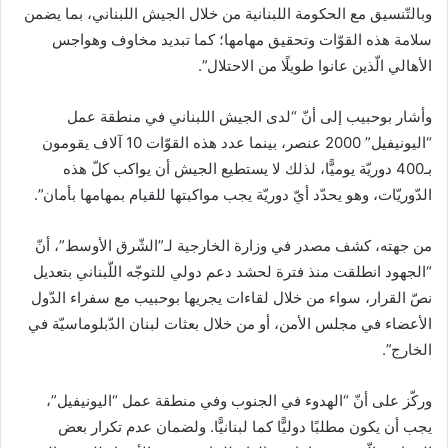
وبالتّنسيق مع الحكومة اللبنانية من خلال الجيش اللبناني، بما يضمن
ن
سلامة هذه القوّات وتحقيق مهامها؛ كما تبديد مخاوف وهواجس
ي
الأهالي الّذين عانوا طويلًا من الاحتلال”.
ا
وأشار بوحبيب إلى أنّ “لدى الجيش اللبناني في منطقة عمل
“اليونيفيل” 2000 عنصر، بينما عدد هذه القوّات 10 آلاف يقومون
بـ400 دوريّة يوميًّا، لذلك لا يستطيع الجيش أن يواكب كلّ هذه
الدّوريّات، وهو يحدّد أيّ دوريّة يجب مواكبتها للقيام بمهامها بأمان”.
من جهته، كشف مصدر في وزارة الخارجية لـ”الشّرق الأوسط”، أنّ
“الجهود انطلقت منذ فترة لحشد دعم دولي للتوجّه اللّبناني بتعديل
نصّ القرار، سواء من خلال لقاءات يجريها بوحبيب مع سفراء الدّول
الأعضاء في مجلس الأمن، أو من خلال بعثات لبنان الدّبلوماسيّة في
الخارج”.
وركّز على أنّ “الهدوء في الجنوب وفي منطقة عمل “اليونيفيل”،
يجب أن يكون مطلبًا دوليًّا كما لبنانيًّا. ولضمان عدم تكرار بعض