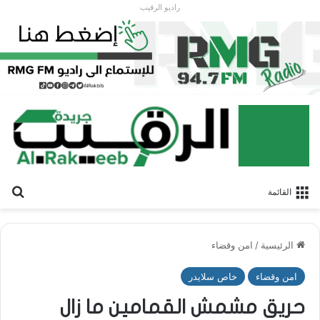
راديو الرقيب
بح
القائمة
الرئيسية
/
امن وقضاء
امن وقضاء
خاص سلايدر
حريق مشمش القمامين ما زال