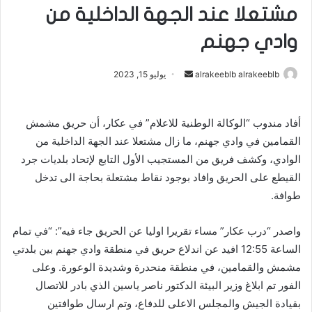
مشتعلا عند الجهة الداخلية من
وادي جهنم
alrakeeblb alrakeeblb
أ
يوليو 15, 2023
ر
س
أفاد مندوب “الوكالة الوطنية للاعلام” في عكار، أن حريق مشمش
ل
القمامين في وادي جهنم، ما زال مشتعلا عند الجهة الداخلية من
ب
ر
الوادي، وكشف فريق من المستجيب الأول التابع لإتحاد بلديات جرد
ي
القيطع على الحريق وافاد بوجود نقاط مشتعلة بحاجة الى تدخل
د
طوافة.
ا
إ
واصدر “درب عكار” مساء تقريرا اوليا عن الحريق جاء فيه”: “في تمام
ل
الساعة 12:55 افيد عن اندلاع حريق في منطقة وادي جهنم بين بلدتي
ك
مشمش والقمامين، في منطقة منحدرة وشديدة الوعورة. وعلى
ت
الفور تم ابلاغ وزير البيئة الدكتور ناصر ياسين الذي بادر للاتصال
ر
بقيادة الجيش والمجلس الاعلى للدفاع، وتم ارسال طوافتين
و