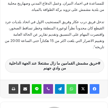
للمساعدة في اخماد النيران. وعمل الدفاع المدني وصهاريج محلية
ن
من بلدية مشمش على تزويد بركة الطوافة بالمياه.
ي
ا
تدخل فريق درب عكار وفريق المستجيب الاول في اتحاد بلديات جرد
القيطع كان محدوداً نظراً لوعورة المنطقة وخطر تساقط الصخور،
واقتصرت المهام على التنسيق وتقديم تقارير عن الحالة العامة
وتقييم الاضرار التي بلغت اكثر من 15 هكتاراً حتى الساعة 20:00 من
تاريخه”.
حريق مشمش القمامين ما زال مشتعلا عند الجهة الداخلية
من وادي جهنم
واتساب
تيلقرام
ڤايبر
لاين
مشاركة عبر البريد
طباعة