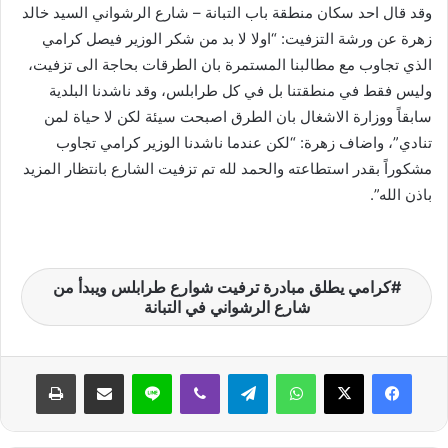
وقد قال احد سكان منطقة باب التبانة – شارع الرشواني السيد خالد
زهرة عن ورشة التزفيت: “اولا لا بد من شكر الوزير فيصل كرامي
الذي تجاوب مع مطالبنا المستمرة بان الطرقات بحاجة الى تزفيت،
وليس فقط في منطقتنا بل في كل طرابلس، وقد ناشدنا البلدية
سابقاً ووزارة الاشغال بان الطرق اصبحت سيئة لكن لا حياة لمن
تنادي”، واضاف زهرة: “لكن عندما ناشدنا الوزير كرامي تجاوب
مشكوراً بقدر استطاعته والحمد لله تم تزفيت الشارع بانتظار المزيد
باذن الله”.
كرامي يطلق مبادرة ترفيت شوارع طرابلس ويبدأ من
شارع الرشواني في التبانة
واتساب
تيلقرام
ڤايبر
لاين
مشاركة عبر البريد
طباعة