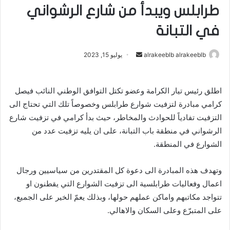
طرابلس ويبدأ من شارع الرشواني
في التبانة
أرسل
alrakeeblb alrakeeblb
يوليو 15, 2023
بريدا
إلكترونيا
اطلق رئيس تيار الكرامة وعضو تكتل التوافق الوطني النائب فيصل
كرامي مبادرة لتزفيت شوارع طرابلس وخصوصاً تلك التي تحتاج الى
التزفيت تفادياً للحوادث والمخاطر، حيث بدأ كرامي في تزفيت شارع
الرشواني في منطقة باب التبانة، على ان يليه تزفيت عدد من
الشوارع في المنطقة.
وتهدف هذه المبادرة الى دعوة كل المقتدرين من سياسيين ورجال
اعمال وفعاليات طرابلسية الى تزفيت الشوارع التي يقطنون او
تتواجد مكاتبهم واماكن عملهم حولها، وبذلك يعمّ الخير على الجميع،
على المتبرّع وعلى السكان والاهالي.