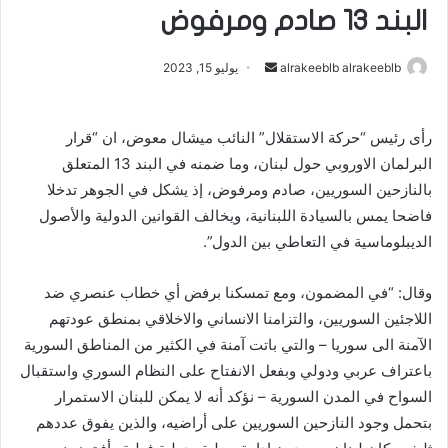
البند 13 صادم ومرفوض
alrakeeblb alrakeeblb
أ
يوليو 15, 2023
ر
س
رأى رئيس “حركة الاستقلال” النائب ميشال معوض، ان “قرار
ل
البرلمان الاوروبي حول لبنان، وما ضمنه في البند 13 المتعلق
ب
ر
بالنازحين السوريين، صادم ومرفوض، إذ يشكل في الجوهر تدخلا
ي
فاضحا يمس بالسيادة اللبنانية، ويخالف القوانين الدولية والأصول
د
الديبلوماسية في التعاطي بين الدول”.
ا
إ
وقال: “في المضمون، ومع تمسكنا برفض أي خطاب عنصري ضد
ل
اللاجئين السوريين، والتزامنا الانساني والاخلاقي بمنطق عودتهم
ك
الآمنة الى سوريا – والتي باتت آمنة في الكثير من المناطق السورية
ت
باعتراف عربي ودولي وبفعل الانفتاح على النظام السوري واستقبال
ر
السواح في المدن السورية – نؤكد أنه لا يمكن للبنان الاستمرار
و
بتحمل وجود النازحين السوريين على أراضيه، والذين يفوق عددهم
ن