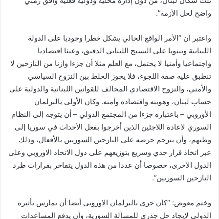
ثلث سكان لبنان، من دون إدارة محلية ودولية فعلية وأفق زمني
ي
واضح لحل الأزمة”.
ا
واعتبر ان “الأمر الواقع الحالي يشكل خطرا وجوديا على الدولة
اللبنانية وبنيويا على النسيج اللبناني الدقيق، وعبئا اقتصاديا
واجتماعيا وأمنيا لا يحتمل، مع العلم مثلا أن جزءا وازنا من النازحين لا
تنطبق عليه صفة اللجوء، فلا يجوز الخلط بين النزوح السياسي
والأمني، والنزوح الاقتصادي المخالف للقوانين اللبنانية والدولية على
حساب لبنان، وهويته واقتصاده وأمنه. وكان الأولى بالبرلمان
الأوروبي – باعتباره جزءا من المجتمع الدولي – أن يتوجه إلى النظام
السوري لاعادة اللاجئين الذين أخرجوا بفعل الأحداث في سوريا إلى
وطنهم، وأن يترجم حرصه على النازحين السوريين بالأفعال، وذلك
عبر اتخاذ قرار جدي وسريع بتوزيعهم على دول الاتحاد الاوروبي وعلى
الدول الأخرى، خصوصا أن عددا من هذه الدول يتفاخر بقرارات طرد
النازحين السوريين”.
وختم معوض: “كان حري بالبرلمان الاوروبي أيضا أن يمارس تأثيره
الدولي لإيجاد حل جذري للمسألة السورية، وأن يدفع المساعدات