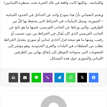
واللبنانية،…ولكنها كانت واقعة في تلك الفترة تحت سيطرة اللبنانيين!
ويختم النعماني بأنّ هذا نموذج واحد عن التداخل في الحدود اللبنانية
– السورية، ويمثل التباينات في الخرائط التي يحتفظ بها كلّ من
الطرفين، والتي ورثاها عن الجانب الفرنسي. فمنها ما هو ناتج عن
الجانب الفرنسي الذي كان يُعدّل في الخرائط من دون حسيب أو
رقيب، ومنها ما هو نتيجة قرار آحادي لبناني أو سوري بتعديل الخرائط
بطلب من السلطات في البلدات والقرى الحدودية، وهو مؤشر إلى
الصعوبات التي ستواجه التوصّل إلى إتفاق نهائي بين الطرفين
اللبناني والسوري حول هذه المسائل.
واتساب
تيلقرام
ڤايبر
لاين
مشاركة عبر البريد
طباعة