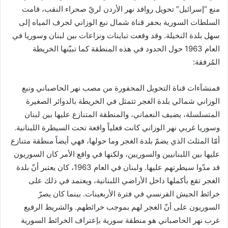
منع “إسرائيل” تحويل روافد نهر الأردن لريّ صحراء النقب، قامت
السلطات السورية بحفر قناة شمال نبع الوزاني لجرف المياه إلى
سهل بلدة النخيلة. وقد وقعت تباينات ونزاعات بين لبنان وسوريا في
العام 1963 حول الحدود في هذه المنطقة كما تبيّنها الخريطة
المُرفقة:
فمنشآءات قناة التحويل المحفورة من مصب نهر الحاصباني ونبع
الوزاني شمالي بلدة الغجر تتمثل في الخريطة بالدوائر الصغيرة
المتسلسلة، يضيف النعماني، والمنطقة المتنازع عليها بين لبنان
وسوريا غربي نهر الوزاني كانت فعلياً واقعة تحت السيطرة اللبنانية.
أمّا المثلث الذي يضمّ بلدة الغجر وما حولها، فهي أيضاً منطقة متنازع
عليها بين اللبنانيين والسوريين، ولكنها في واقع الأمر كان السوريون
قد مدّوا سيطرتهم عليها. ولبنان في العام 1963، كان يعتبر أنّ بلدة
الغجر تقع بأكملها داخل الأراضي اللبنانية، ويعتمد في ذلك على
خرائط الجيش الفرنسي في فترة الأربعينات. بينما كان يصرّ
السوريون على أنّ الغجر لهم بموجب خرائطهم. والشريط الرفيع
غرب نهر الحاصباني هو منطقة سورية بإعتراف الخرائط السورية