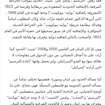
فقد رفض “الترسيم”، وأصرّ على “تثبيت” الحدود بموجب الخرائط
المرفقة بالإتفاقية الحدودية المعقودة بين بريطانيا وفرنسا في 1923
(المعروفة بإتفاقية “بوليه- نيوكومب”) وخط الهدنة في العام 1949 ،
التي أبرزها الدكتور عصام خليفة مرّات عدّة. وكان المطلوب لبنانياً
وقتذاك مطابقة خريطة “بوليه-نيوكومب” على الخرائط الحديثة
المتوافرة. والإتفاقية كان قد سبق تسجيلها في عصبة الأمم في العام
1923، فأصبحت بالتالي إتفاقية دولية معترف بها وقابلة للتنفيذ.
ومن ثمّ كان للبنان في العامين 2000 و2006 “تثبيت” الحدود كما
أراد، على ما أضاف النعماني، من دون الدخول في مفاوضات لا
طائلة منها مع العدو الإسرائيلي. ولم يحصل وقتها “إعادة الترسيم”
التي أرادته “إسرائيل”.
أما مسألة الحدود بين لبنان وسوريا، فقضيتها تختلف تماماً عن
مسألة الحدود الجنوبية مع فلسطين المحتلّة. فهي تحتاج، على ما
أوضح النعماني، من الناحية التقنية إلى عمليتين منفصلتين: أي
“الترسيم” و”التحديد”…وليس “التثبيت”، إذ لا توجد خرائط “موحّدة”
معترف بها بين لبنان وسوريا. فالحدود الشرقية والشمالية للبنان