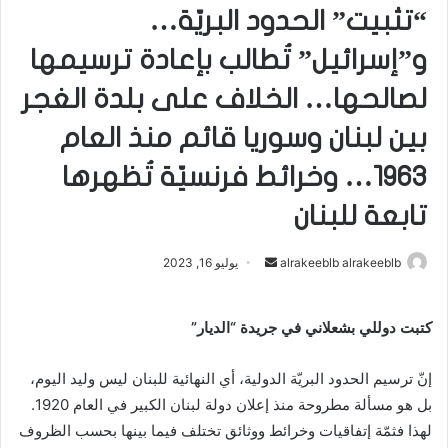
“تثبيت” الحدود البريّة…
و”إسرائيل” تُطالب بإعادة ترسيمها
لصالحها… الخلاف على بلدة الغجر
بين لبنان وسوريا قائم منذ العام
1963… وخرائط فرنسيّة تُظهرها
تابعة للبنان
alrakeeblb alrakeeblb
أ
يوليو 16, 2023
ر
س
كتبت دوللي بشعلاني في جريدة “الديار”
ل
ب
إنّ ترسيم الحدود البريّة الدولية، أي النهائية للبنان ليس وليد اليوم،
ر
بل هو مسألة مطروحة منذ إعلان دولة لبنان الكبير في العام 1920.
ي
لهذا فثمّة إتفاقيات وخرائط ووثائق تختلف فيما بينها بحسب الظروف
د