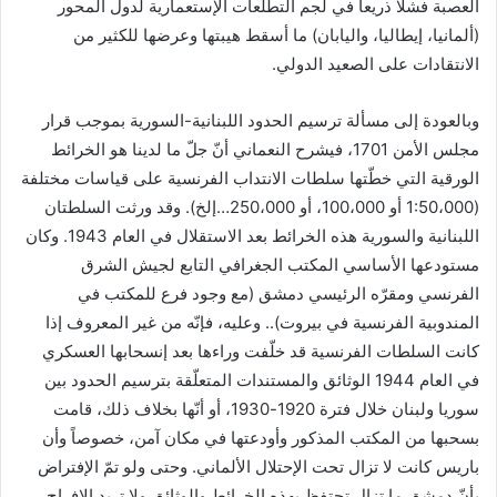
العصبة فشلاً ذريعاً في لجم التطلّعات الإستعمارية لدول المحور
(ألمانيا، إيطاليا، واليابان) ما أسقط هيبتها وعرضها للكثير من
الانتقادات على الصعيد الدولي.
وبالعودة إلى مسألة ترسيم الحدود اللبنانية-السورية بموجب قرار
مجلس الأمن 1701، فيشرح النعماني أنّ جلّ ما لدينا هو الخرائط
الورقية التي خطّتها سلطات الانتداب الفرنسية على قياسات مختلفة
(1:50،000 أو 100،000، أو 250،000…إلخ). وقد ورثت السلطتان
اللبنانية والسورية هذه الخرائط بعد الاستقلال في العام 1943. وكان
مستودعها الأساسي المكتب الجغرافي التابع لجيش الشرق
الفرنسي ومقرّه الرئيسي دمشق (مع وجود فرع للمكتب في
المندوبية الفرنسية في بيروت).. وعليه، فإنّه من غير المعروف إذا
كانت السلطات الفرنسية قد خلّفت وراءها بعد إنسحابها العسكري
في العام 1944 الوثائق والمستندات المتعلّقة بترسيم الحدود بين
سوريا ولبنان خلال فترة 1920-1930، أو أنّها بخلاف ذلك، قامت
بسحبها من المكتب المذكور وأودعتها في مكان آمن، خصوصاً وأن
باريس كانت لا تزال تحت الإحتلال الألماني. وحتى ولو تمّ الإفتراض
بأنّ دمشق ما تزال تحتفظ بهذه الخرائط والوثائق ولا تريد الإفراج