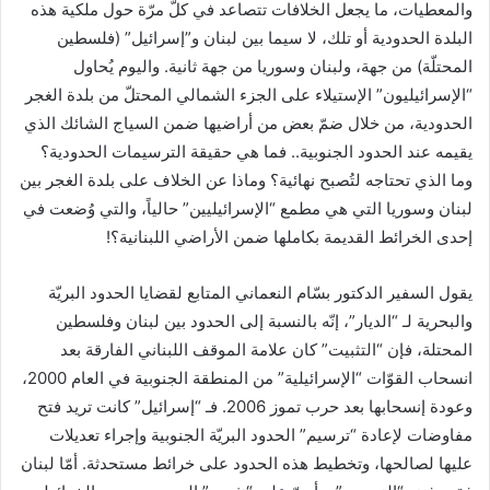
ا
والمعطيات، ما يجعل الخلافات تتصاعد في كلّ مرّة حول ملكية هذه
إ
البلدة الحدودية أو تلك، لا سيما بين لبنان و”إسرائيل” (فلسطين
ل
المحتلّة) من جهة، ولبنان وسوريا من جهة ثانية. واليوم يُحاول
ك
“الإسرائيليون” الإستيلاء على الجزء الشمالي المحتلّ من بلدة الغجر
ت
الحدودية، من خلال ضمّ بعض من أراضيها ضمن السياج الشائك الذي
ر
يقيمه عند الحدود الجنوبية.. فما هي حقيقة الترسيمات الحدودية؟
و
وما الذي تحتاجه لتُصبح نهائية؟ وماذا عن الخلاف على بلدة الغجر بين
ن
لبنان وسوريا التي هي مطمع “الإسرائيليين” حالياً، والتي وُضعت في
ي
إحدى الخرائط القديمة بكاملها ضمن الأراضي اللبنانية؟!
ا
يقول السفير الدكتور بسّام النعماني المتابع لقضايا الحدود البريّة
والبحرية لـ “الديار”، إنّه بالنسبة إلى الحدود بين لبنان وفلسطين
المحتلة، فإن “التثبيت” كان علامة الموقف اللبناني الفارقة بعد
انسحاب القوّات “الإسرائيلية” من المنطقة الجنوبية في العام 2000،
وعودة إنسحابها بعد حرب تموز 2006. فـ “إسرائيل” كانت تريد فتح
مفاوضات لإعادة “ترسيم” الحدود البريّة الجنوبية وإجراء تعديلات
عليها لصالحها، وتخطيط هذه الحدود على خرائط مستحدثة. أمّا لبنان