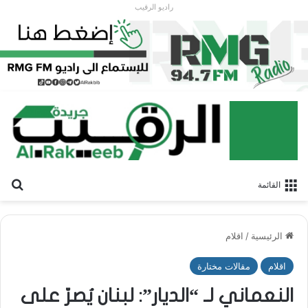
راديو الرقيب
بح
القائمة
الرئيسية
/
اقلام
اقلام
مقالات مختارة
النعماني لـ “الديار”: لبنان يُصرّ على