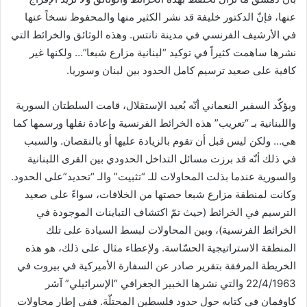
عنها، فإنّ الدكتور خليفة قد نشر الكثير منها والمحفوظ نسخاً عنها
في الأرشيف الفرنسي في مدينة نانتس. وهذه الوثائق والخرائط التي
نشرها ساهمت كثيراً في توكيد “لبنانية مزارع شبعا”… ولكنها غير
كافية على صعيد ترسيم كامل الحدود بين لبنان وسوريا.
ويؤكّد السفير النعماني أنّه بُعيد الإستقلال، قامت السلطتان السورية
واللبنانية بـ “تعريب” هذه الخرائط الفرنسية وإعادة نقلها ورسمها كما
هي… ولكن ليس قبل أن تقوم بالزيادة عليها أو بالنقصان. والسبب
في ذلك أنّه قد برزت مسائل التداخل الحدودي بين القرى اللبنانية
والسورية عندما بذلت المحاولات للـ “تثبيت” والـ “تحديد”على الحدود.
وكانت لمنطقة مزارع شبعا حصتها من الخلافات، سواءً على صعيد
الترسيم في الخرائط (حيث تمّ اكتشاف التباينات الموجودة في
الخرائط الفرنسية)، وبين المحاولات لبسط السيادة على تلك
المنطقة الاستراتيجية الحسّاسة. ولإعطاء مثال على ذلك، هو هذه
الخريطة المرفقة بتقرير صادر عن السفارة الأميركية في بيروت في
22/4/1963 والتي نشرها الخبير الجغرافي “الإسرائيلي” آشر
كاوفمان في كتابه حول حدود فلسطين المحتلّة. ففي إطار محاولات