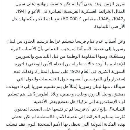
بمرور الزمن. وهذا يعني أنّها لم تكن حاسمة ونهائية (على سبيل
المثال الخرائط العسكرية الفرنسية الصادرة في الأعوام 1941،
و1942، و1946، مقياس 1: 50،000 تضع بلدة الغجر بأكملها داخل
الأراضي اللبنانية).
وعن أسباب عدم قيام فرنسا بتسليم خرائط ترسيم الحدود بين لبنان
وسوريا إلى عصبة الأمم آنذاك، يجيب النعماني بأنّ الأسباب كثيرة
ومتشعّبة، ومنها المقاومة الوطنية من قبل اللبنانيين والسوريين
للإنتداب، ما أوجد حالات طويلة من إنعدام الأمن الوطني (الثورة
السورية الكبرى في العام 1926 على سبيل المثال). وكذلك عدم
إستقرار رأي الفرنسيين أنفسهم حول التقسيمات والدول التي
سيتألف منها لبنان وسوريا (مثلاً هل يتم تقسيم سوريا إلى 5 دويلات:
دمشق، وجبل الدروز، وحلب، وحمص، وبلاد العلويين؟ هل يتم تسليم
لواء الإسكندرونة إلى تركيا؟ هل تقتطع بعض الأقضية
اللبنانية؟….إلخ). ثم أن فرنسا لم تر نفسها على الصعيد المعنوي
مُلزمة بتسليم الخرائط إلى عصبة الأمم. فالمنظمة لم تكن تحظى
بهذه المكانة الدولية التي تحظى بها الأمم المتحدة اليوم. فقد فشلت