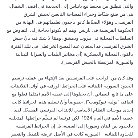
والتي تنطلق من محيط نبع بانياس إلى الجديدة في أقصى الشمال،
هي من صنع ضبّاط وخبراء المساحة التابعين لجيش الشرق
الفرنسي. وهؤلاء الضبّاط كانوا يأخذون تعليماتهم في النهاية من
الحكومة الفرنسية في باريس. وهم لم يكونوا بحاجة إلى التفاوض مع
السلطات المحلية في بيروت ودمشق. وممّا لا شك فيه بأنّ جيش
الشرق الفرنسي قد استعان عند المسح الخرائطي في تلك الفترة
بالقوى المحلية والعسكرية (أي مخاتير البلدات والسرايا اللبنانية
والسورية المرتبطة بالجيش الفرنسي).
وقد كان من الواجب على الفرنسيين بعد الإنتهاء من عملية ترسيم
الحدود السورية-اللبنانية على الخرائط الورقية في أوائل الثلاثينات،
على ما تابع النعماني، أن يحيلوها إلى عصبة الأمم (مثلما فعلوا مع
اتفاقية “بوليه-نيوكومب”)، خصوصاً وأنّ تسليم هذه الخرائط كانت
إحدى موجبات النظام الأساسي للإنتداب الفرنسي المسجّل لدى
عصبة الأمم في العام 1924. لكن فرنسا لم تسلّم خرائطها المتعلقة
بالحدود بين لبنان وسوريا إلى العصبة، بل إن الخرائط الفرنسية
للحدود اللبنانية – السورية كانت في الأصل عرضة للتبديل والتغيير