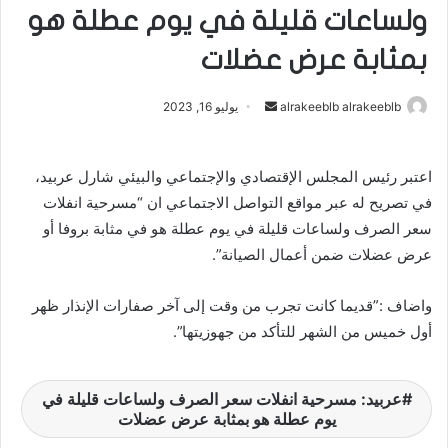
ولساعات قليلة في يوم عطلة هو
بمثابة عرض عضلات
alrakeeblb alrakeeblb
أ
يوليو 16, 2023
ر
س
اعتبر رئيس المجلس الإقتصادي والإجتماعي والبيئي شارل عربيد،
ل
في تصريح له عبر مواقع التواصل الاجتماعي ان “مسرحية انفلات
ب
ر
سعر الصرف ولساعات قليلة في يوم عطلة هو في مثابة بروفا أو
ي
عرض عضلات ضمن أعمال الصيانة”.
د
ا
واضاف :”قديما كانت تجرب من وقت إلى آخر صفارات الإنذار ظهر
إ
أول خميس من الشهر للتأكد من جهوزيتها”.
ل
ك
ت
عربيد: مسرحية انفلات سعر الصرف ولساعات قليلة في
يوم عطلة هو بمثابة عرض عضلات
ر
و