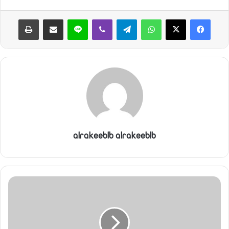
ن
واتساب
تيلقرام
ڤايبر
لاين
مشاركة عبر البريد
طباعة
ي
ا
alrakeeblb alrakeeblb