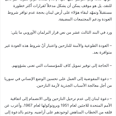
ر
للنقد، يل هو موقف يمكن أن يشكل مدخلاً لقرارات أكثر خطورة
و
مستقبلاً وتمهّد لبقاء هؤلاء على أرض لبنان بحجة عدم توافر شروط
ن
العودة ودعم المجتمعات المضيفة.
ي
ا
ورد في البند الثالث عشر من نص قرار البرلمان الأوروبي ما يلي:
– العودة الطوعية والآمنة للنازحين واعتبار أنّ شروط هذه العودة غير
متوافرة بعد.
– الحاجة إلى توفير تمويل كاف للمؤسسات التي تعنى بشؤونهم.
– دعوة المفوضية إلى العمل على تحسين الوضع الإنساني في سوريا
من أجل معالجة الأسباب الجذرية لأزمة النازحين.
– دعوة لبنان إلى عدم ترحيل النازحين وإلى الانضمام إلى اتفاقية
الأمم المتحدة للاجئين لعام 1951 وبروتوكولها لعام 1967، وأعرب عن
قلقه من الخطاب المناهض لوجودهم على أراضيه. وختم بالدعوة إلى