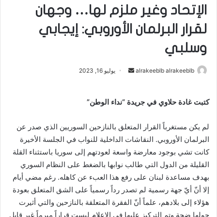
الإتحاد وغير ملزم لها… وجهان
لقرار البرلمان الأوروبي: إيجابي
وسلبي
alrakeeblb alrakeeblb
أ
يوليو 16, 2023
ر
س
كتبت غادة حلاوي في جريدة “نداء الوطن”
ل
ب
لم يكن مستغرباً القرار المتعلق بالنازحين السوريين الذي صدر عن
ر
البرلمان الأوروبي. النقاشات الداخلية للنواب في الجلسة الأخيرة
ي
كانت تشي بوجود معارضة واسعة لعودتهم إلى سوريا باستثناء القلة
د
ا
القليلة من الدول التي طالب نوابها بالضغط على النظام السوري
إ
بهدف مساعدة لبنان على رفع هذا العبء عن كاهله. رغم مضي أيام
ل
إلا أنّ أيّ جهة رسمية لم تصدر رداً رسمياً على الشق المتعلق بعودة
ك
هؤلاء إلى بلادهم، علماً أنّ الفقرة المتعلقة بالنازحين والتي أثيرت
ت
حولها ضجة وتم التركيز عليها في الإعلام ليست قراراً مبرماً غير قابل