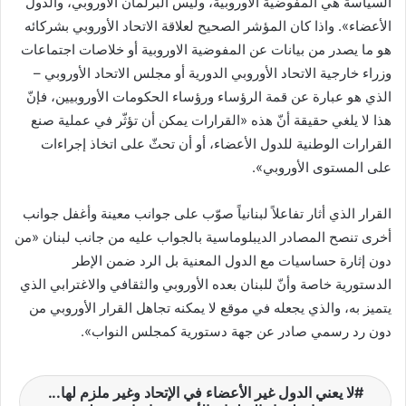
السياسة هي المفوضية الأوروبية، وليس البرلمان الأوروبي، والدول
الأعضاء». واذا كان المؤشر الصحيح لعلاقة الاتحاد الأوروبي بشركائه
هو ما يصدر من بيانات عن المفوضية الاوروبية أو خلاصات اجتماعات
وزراء خارجية الاتحاد الأوروبي الدورية أو مجلس الاتحاد الأوروبي –
الذي هو عبارة عن قمة الرؤساء ورؤساء الحكومات الأوروبيين، فإنّ
هذا لا يلغي حقيقة أنّ هذه «القرارات يمكن أن تؤثّر في عملية صنع
القرارات الوطنية للدول الأعضاء، أو أن تحثّ على اتخاذ إجراءات
على المستوى الأوروبي».
القرار الذي أثار تفاعلاً لبنانياً صوّب على جوانب معينة وأغفل جوانب
أخرى تنصح المصادر الديبلوماسية بالجواب عليه من جانب لبنان «من
دون إثارة حساسيات مع الدول المعنية بل الرد ضمن الإطر
الدستورية خاصة وأنّ للبنان بعده الأوروبي والثقافي والاغترابي الذي
يتميز به، والذي يجعله في موقع لا يمكنه تجاهل القرار الأوروبي من
دون رد رسمي صادر عن جهة دستورية كمجلس النواب».
لا يعني الدول غير الأعضاء في الإتحاد وغير ملزم لها...