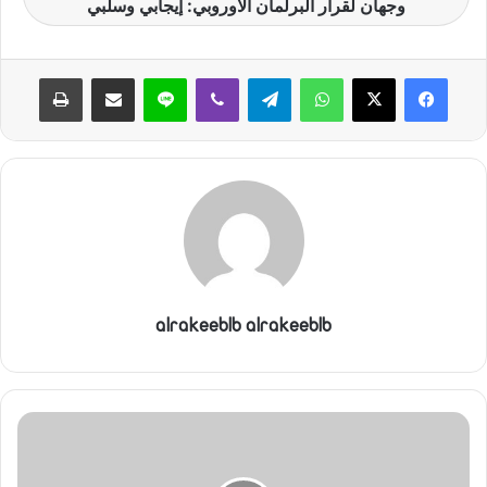
وجهان لقرار البرلمان الأوروبي: إيجابي وسلبي
واتساب
تيلقرام
ڤايبر
لاين
مشاركة عبر البريد
طباعة
alrakeeblb alrakeeblb