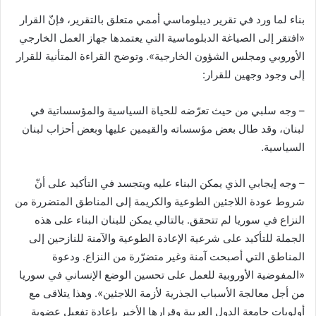
بناء لما ورد في تقرير ديبلوماسي أممي متعلق بالتقرير، فإنّ القرار
«افتقر إلى الصياغة الدبلوماسية التي يعتمدها جهاز العمل الخارجي
الأوروبي ومجلس الشؤون الخارجية». وتوضح القراءة المتأنية للقرار
إلى وجود وجهين للقرار:
– وجه سلبي من حيث تعرّضه للحياة السياسية والمؤسساتية في
لبنان، وقد طال بعض مؤسساته والقيمين عليها وبعض أحزاب لبنان
السياسية.
– وجه إيجابي الذي يمكن البناء عليه ويتجسد في التأكيد على أنّ
شروط عودة اللاجئين الطوعية والكريمة إلى المناطق المتضررة من
النزاع في سوريا لم تتحقق. بالتالي يمكن للبنان البناء على هذه
الجملة للتأكيد على شرعية الإعادة الطوعية والآمنة للنازحين إلى
المناطق التي أصبحت آمنة وغير متضرّرة من النزاع. ودعوة
«المفوضية الأوروبية للعمل على تحسين الوضع الإنساني في سوريا
من أجل معالجة الأسباب الجذرية لأزمة اللاجئين». وهذا يتلاقى مع
أولويات جامعة الدول العربية وقرارها الأخير بإعادة تفعيل عضوية