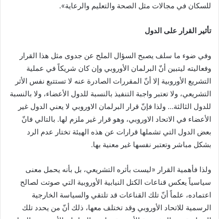
للسكان في مجالات مثل الصحة والتعليم والرعاية».
تأثير القرار على الدول
وفي ضوء ما سلف يصبح السؤال الملح عن جدوى مثل هذا القرار
وفعاليته ليتبين أنّ البرلمان الأوروبي وإن كان شريكاً في عملية
التشريع الأوروبية إلا أنّ المقررات الصادرة عنه لا تستتبع نفس الأثر
التشريعي، ولا تعتبر واجبة التنفيذ بالنسبة للدول الأعضاء، ولا بالنسبة
للدول الثالثة… ولذا فإنّ قرار البرلمان الاوروبي لا يعني الدول غير
الأعضاء في الاتحاد الاوروبي، وهو قرار غير ملزم لها. بالتالي فانّ
بعض الدول التي تشملها قرارات عن هذه الهيئة تختار عدم الرد
بشكل مباشر وتعتبر نفسها غير معنية بها.
ولذا فأهمية القرار «ليست بأثره التشريعي، بل بأنه يحمل معنى
سياسياً يعكس قناعات الكتل النيابية الأوروبية التي صوتت لصالح
اعتماده، علماً أنّ تلك القناعات قد تلتقي والسياسة الخارجية
الرسمية للاتحاد الأوروبي وقد تختلف معها، ذلك أنّ من يحدد تلك