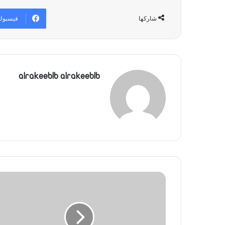
فيسبوك
شاركها
alrakeeblb alrakeeblb