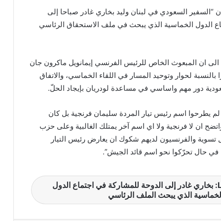
دت معلومات للـLBCI بأن “السفير السعودي في لبنان وليد بخاري غادر صباحا إلى
اع الدول الخماسية الذي يبحث في ملف الاستحقاق الرئاسي
واشارت معلومات للـLBCI الى ان المبعوث الخاص للرئيس الفرنسي إيمانويل ماكرون جان
بالنسبة لحوار وتوحيد المسار في اللقاء الخماسي، والاتفاق
دية دور مهم واساسي في مساعدة لودريان بإيجاد الحلّ.
لم يطرحوا اسم رئيس تيار المردة سليمان فرنجية بل كان
اتضح ان لا فرنجية ولا اي اسم آخر يمتلك الغالبية وعلى حزب
 تسوية والفرنسيون لديهم شكوك ان يعارض رئيس التيار
في حال تحرّكوا نحو اسم قائد الجيش”.
معلومات للـLBCI: بخاري غادر إلى الدوحة للمشاركة في اجتماع الدول
لخماسية الذي يبحث الملف الرئاسي