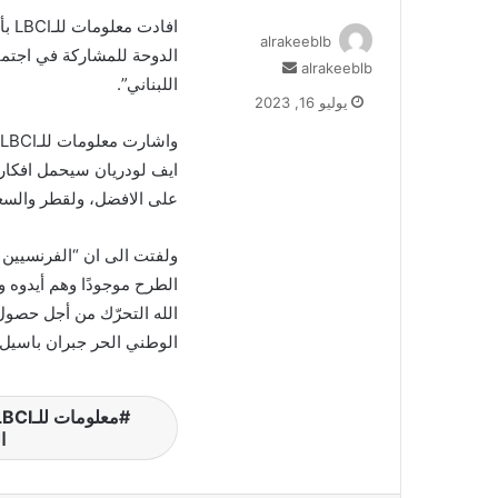
افا
alrakeeblb
الدوحة للمشاركة في اجتم
alrakeeblb
أ
اللبناني”.
ر
يوليو 16, 2023
س
ل
ب
ايف لودريان سيحمل افكارا 
ر
على الافضل، ولقطر والسعو
ي
د
ولفتت الى ان “الفرنسيين 
ا
إ
الطرح موجودًا وهم أيدوه و
ل
الله التحرّك من أجل حصول
ك
الوطني الحر جبران باسيل 
ت
ر
و
ن
ا
ي
ا