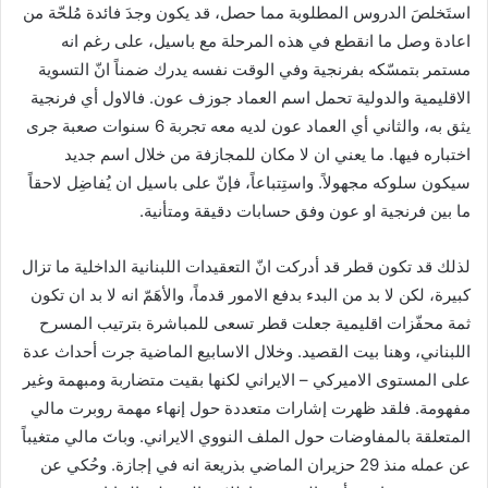
استَخلصَ الدروس المطلوبة مما حصل، قد يكون وجدَ فائدة مُلحّة من
اعادة وصل ما انقطع في هذه المرحلة مع باسيل، على رغم انه
مستمر بتمسّكه بفرنجية وفي الوقت نفسه يدرك ضمناً انّ التسوية
الاقليمية والدولية تحمل اسم العماد جوزف عون. فالاول أي فرنجية
يثق به، والثاني أي العماد عون لديه معه تجربة 6 سنوات صعبة جرى
اختباره فيها. ما يعني ان لا مكان للمجازفة من خلال اسم جديد
سيكون سلوكه مجهولاً. واستِتباعاً، فإنّ على باسيل ان يُفاضِل لاحقاً
ما بين فرنجية او عون وفق حسابات دقيقة ومتأنية.
لذلك قد تكون قطر قد أدركت انّ التعقيدات اللبنانية الداخلية ما تزال
كبيرة، لكن لا بد من البدء بدفع الامور قدماً، والأهَمّ انه لا بد ان تكون
ثمة محفّزات اقليمية جعلت قطر تسعى للمباشرة بترتيب المسرح
اللبناني، وهنا بيت القصيد. وخلال الاسابيع الماضية جرت أحداث عدة
على المستوى الاميركي – الايراني لكنها بقيت متضاربة ومبهمة وغير
مفهومة. فلقد ظهرت إشارات متعددة حول إنهاء مهمة روبرت مالي
المتعلقة بالمفاوضات حول الملف النووي الايراني. وباتَ مالي متغيباً
عن عمله منذ 29 حزيران الماضي بذريعة انه في إجازة. وحُكي عن