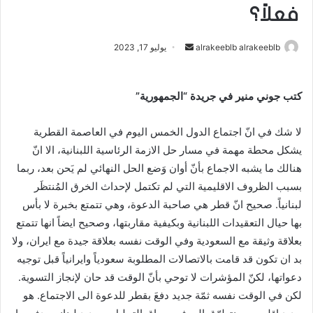
فعلاً؟
alrakeeblb alrakeeblb
أ
يوليو 17, 2023
ر
س
كتب جوني منير في جريدة “الجمهورية”
ل
ب
لا شك في انّ اجتماع الدول الخمس اليوم في العاصمة القطرية
ر
ي
يشكل محطة مهمة في مسار حل الازمة الرئاسية اللبنانية، الا انّ
د
هنالك ما يشبه الاجماع بأنّ أوان وَضع الحل النهائي لم يَحن بعد، ربما
ا
بسبب الظروف الاقليمية التي لم تكتمل لإحداث الخرق المُنتظَر
إ
لبنانياً. صحيح انّ قطر هي صاحبة الدعوة، وهي تتمتع بخبرة لا بأس
ل
بها حيال التعقيدات اللبنانية وبكيفية مقاربتها، وصحيح ايضاً انها تتمتع
ك
بعلاقة وثيقة مع السعودية وفي الوقت نفسه بعلاقة جيدة مع ايران، ولا
ت
بد ان تكون قد قامت بالاتصالات المطلوبة سعودياً وايرانياً قبل توجيه
ر
دعواتها، لكنّ المؤشرات لا توحي بأنّ الوقت قد حان لإنجاز التسوية.
و
لكن في الوقت نفسه ثمّة جديد دفعَ بقطر للدعوة الى الاجتماع. هو
ن