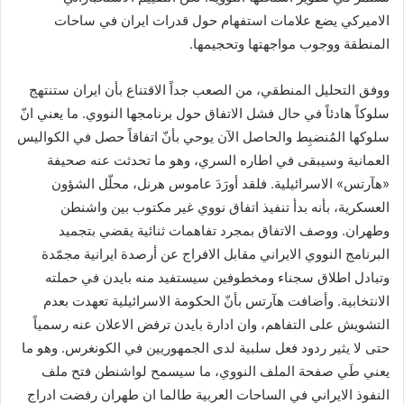
الاميركي يضع علامات استفهام حول قدرات ايران في ساحات
المنطقة ووجوب مواجهتها وتحجيمها.
ووفق التحليل المنطقي، من الصعب جداً الاقتناع بأن ايران ستنتهج
سلوكاً هادئاً في حال فشل الاتفاق حول برنامجها النووي. ما يعني انّ
سلوكها المُنضبِط والحاصل الآن يوحي بأنّ اتفاقاً حصل في الكواليس
العمانية وسيبقى في اطاره السري، وهو ما تحدثت عنه صحيفة
«هآرتس» الاسرائيلية. فلقد أورَدَ عاموس هرنل، محلّل الشؤون
العسكرية، بأنه بدأ تنفيذ اتفاق نووي غير مكتوب بين واشنطن
وطهران. ووصف الاتفاق بمجرد تفاهمات ثنائية يقضي بتجميد
البرنامج النووي الايراني مقابل الافراج عن أرصدة ايرانية مجمّدة
وتبادل اطلاق سجناء ومخطوفين سيستفيد منه بايدن في حملته
الانتخابية. وأضافت هآرتس بأنّ الحكومة الاسرائيلية تعهدت بعدم
التشويش على التفاهم، وان ادارة بايدن ترفض الاعلان عنه رسمياً
حتى لا يثير ردود فعل سلبية لدى الجمهوريين في الكونغرس. وهو ما
يعني طَي صفحة الملف النووي، ما سيسمح لواشنطن فتح ملف
النفوذ الايراني في الساحات العربية طالما ان طهران رفضت ادراج