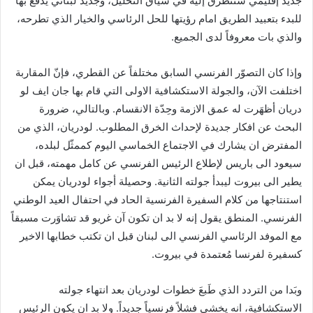
جديد إقليمي سنتطرّق إليه في سياق التحليل، وجديد لبناني يدفع بها
ي
للبدء بتعبيد الطريق امام رؤيتها للحل الرئاسي والخيار الذي تطرحه،
ا
والذي بات معروفاً لدى الجميع.
وإذا كان التصوّر الفرنسي السابق مختلفاً عن القطري، فإنّ المقاربة
اختلفت الآن، والجولة الاستكشافية الاولى التي قام بها جان ايف لو
دريان أظهَرت له عمق الازمة وحِدّة الانقسام. وبالتالي، ضرورة
البحث عن افكار جديدة لإحداث الخرق المطلوب. لودريان، الذي من
المفترض ان يشارك في الاجتماع الخماسي اليوم كممثّل لبلده،
سيعود الى باريس لإطلاع الرئيس الفرنسي عن كامل مهمته، قبل ان
يطير الى بيروت ليبدأ جولته الثانية. وحصيلة أجواء لودريان يمكن
استنتاجها من كلام السفيرة الفرنسية الحاد في احتفال العيد الوطني
الفرنسي. المنطق يقول إنه لا بد ان تكون آن غريو قد تشاوَرت مسبقاً
مع الموفد الرئاسي الفرنسي الى لبنان قبل ان تكتب خطابها الاخير
كسفيرة لفرنسا مُعتمدة في بيروت.
وبَدا من التردد الذي طَبعَ خطوات لودريان بعد انتهاء جولته
الاستكشافية، انه يخشى فشلاً فرنسياً جديداً. ولا بد ان يكون الرئيس