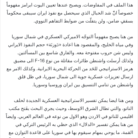
هذا الملف في المفاوضات. ويصبح عندها تعيين اليوت ابرامز مفهوماً
خصوصاً انّّ شد الحبال الذي سيحصل مع نفوذ ايران سيبقى محكوماً
بسقفٍ ضامن، ولن يتفلّت من ضوابط التفاهم النووي.
من هنا يصبح مفهوماً التوجّه الاميركي العسكري في شمال سوريا
وفي مياه الخليج، والمقصود هنا اعادة «دَوزنَة» حجم النفوذ الايراني
وليس شن حروب مفتوحة معه. والفارق شاسع بين المسألتين.
ولذلك أرسلت واشنطن طائرات مقاتلة من نوع F-16 الى مضيق
هرمز الاستراتيجي للحَد من الحركة البحرية الايرانية. وكذلك الامر مع
ارسال تعزيزات عسكرية جوية الى شمال سوريا، في ظل قلق
واشنطن من تنامي التنسيق بين ايران وروسيا وسوريا.
ومن هنا ايضا يمكن تفسير الاستراتيجية العسكرية الجديدة لحلف
الناتو، والتي تطال الشرق الاوسط، وحيث يجري البحث بفَتح مكتب
اقليمي للناتو في الاردن وهو الاول من نوعه في العالم العربي. وايضاً
من هنا يمكن تفسير «الدلال» الذي حظي به الرئيس التركي في
القمة، ما يوحي بمهام سيقوم بها في سوريا على قاعدة التوازن مع