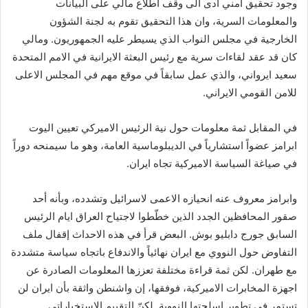
وجود تحقيق امني أدى الى وقف اطلاع مالي على البيانات
والمعلومات السرية، وان هذا التحقيق تقوم به لجنة الشؤون
الخارجية في مجلس النواب الذي يسيطر عليه الجمهوريون. ومالي
كان قد عقد لقاءات سرية مع رئيس البعثة الايرانية في الامم المتحدة
سعيد ايرواني، والذي عمل سابقاً في موقع مهم في المجلس الاعلى
للامن القومي الايراني.
في المقابل ثمة معلومات حول نية الرئيس الاميركي تعيين اليوت
ابرامز عضواً استشارياً في الديبلوماسية العامة، وهو ما سيمنحه دوراً
في صياغة السياسة الاميركية تجاه ايران.
وابرامز معروف عنه انحيازه الاعمى لاسرائيل وتشدده، وبأنه أحد
صقور المحافظين الجدد الذين خطّطوا لاجتياح العراق ايام الرئيس
السابق جورج دابليو بوش. البعض قرأ في هذه الاحداث إقفال ملف
التفاوض حول النووي مع ايران نهائياً والاندفاع باتجاه سياسة متشددة
مع طهران. لكن ثمة قراءة مختلفة تعززها المعلومات الصادرة عن
اجهزة المخابرات الاميركية، فوفقها، إن واشنطن واثقة بأن ايران لن
تستمر في تطوير اسلحتها النووية. لكنّ التقييم الاستخباراتي