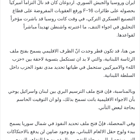
ايران وروسيا والجيش السوري. اردوغان كان قد نالَ التزاماً اميركياً
بحصوله على طائرات F-16 ورفع العقوبات المفروضة على قطاع
التصنيع العسكري التركي، في وقت كانت روسيا قد باشرت مؤخراً
التحليق في اجواء التنف، ما اعتبرته واشنطن تهديداً مباشراً
لقواعدها.
من هنا، قد تكون قطر وجدت انّ الظرف الاقليمي يسمح بفتح ملف
الرئاسة اللبنانية، والتي لا بد ان تستكمل بتسوية لاحقة بين «حزب
الله» والاميركيين ستحمل في طياتها تحديد مدى نفوذ الحزب داخل
السلطة اللبنانية.
وبالمناسبة، فإن فتح ملف الترسيم البري بين لبنان واسرائيل يوحي
بأن الاجواء الاقليمية باتت تسمح بذلك، ولو ان التوقيت الحاسم
بحاجة لبعض التأني.
وفي المحصلة، فإنّ فتح ملف تحديد النفوذ في شمال سوريا يسمح
ببدء ولوج حقل الالغام اللبناني، مع وجود ضامِن لن يدفع بالاحتكاكات
التي ستحصل الى مرحلة التفجير، والمقصود هنا التفاهم النووي.