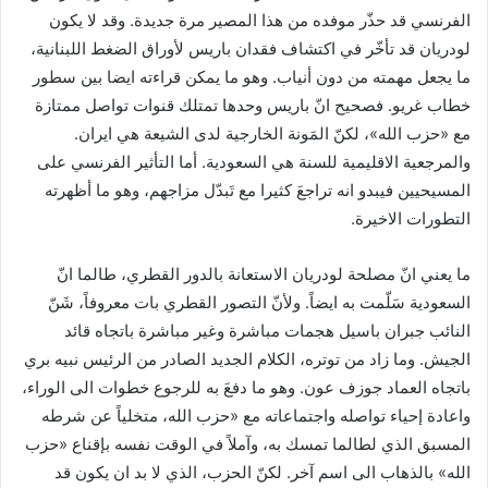
الفرنسي قد حذّر موفده من هذا المصير مرة جديدة. وقد لا يكون
لودريان قد تأخّر في اكتشاف فقدان باريس لأوراق الضغط اللبنانية،
ما يجعل مهمته من دون أنياب. وهو ما يمكن قراءته ايضا بين سطور
خطاب غريو. فصحيح انّ باريس وحدها تمتلك قنوات تواصل ممتازة
مع «حزب الله»، لكنّ المَونة الخارجية لدى الشيعة هي ايران.
والمرجعية الاقليمية للسنة هي السعودية. أما التأثير الفرنسي على
المسيحيين فيبدو انه تراجعَ كثيرا مع تَبدّل مزاجهم، وهو ما أظهرته
التطورات الاخيرة.
ما يعني انّ مصلحة لودريان الاستعانة بالدور القطري، طالما انّ
السعودية سَلّمت به ايضاً. ولأنّ التصور القطري بات معروفاً، شَنّ
النائب جبران باسيل هجمات مباشرة وغير مباشرة باتجاه قائد
الجيش. وما زاد من توتره، الكلام الجديد الصادر من الرئيس نبيه بري
باتجاه العماد جوزف عون. وهو ما دفعَ به للرجوع خطوات الى الوراء،
واعادة إحياء تواصله واجتماعاته مع «حزب الله، متخلياً عن شرطه
المسبق الذي لطالما تمسك به، وآملاً في الوقت نفسه بإقناع «حزب
الله» بالذهاب الى اسم آخر. لكنّ الحزب، الذي لا بد ان يكون قد