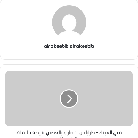
alrakeeblb alrakeeblb
في الميناء - طرابلس... تضارب بالعصي نتيجة خلافات