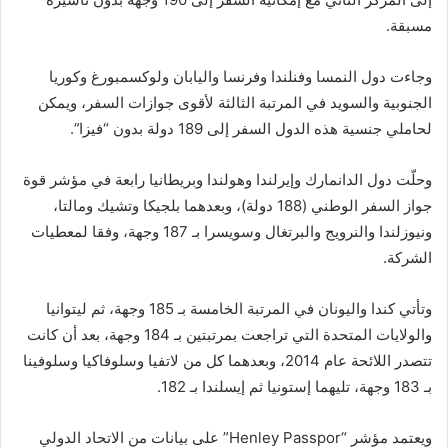
ي
مسبقة.
ا
وجاءت دول النمسا وفنلندا وفرنسا واليابان ولوكسمبورغ وكوريا
الجنوبية والسويد في المرتبة الثالثة لأقوى جوازات السفر، ويمكن
لحاملي جنسية هذه الدول السفر إلى 189 دولة بدون “فيزا”.
وحلّت دول الدانمارك وإيرلندا وهولندا وبريطانيا رابعة في مؤشر قوة
جواز السفر الوطني (188 دولة)، وبعدهما بلجيكا وتشيك ومالتا،
ونيوزلندا والنرويج والبرتغال وسويسرا بـ 187 وجهة، وفقا لمعطيات
الشركة.
وتأتي كندا واليونان في المرتبة الخامسة بـ 185 وجهة، ثم ليتوانيا
والولايات المتحدة التي تراجعت بمرتبتين بـ 184 وجهة، بعد أن كانت
تتصدر اللائحة عام 2014، وبعدهما كل من لاتفيا وسلوفاكيا وسلوفينا
بـ 183 وجهة، تليهما إستونيا ثم إيسلندا بـ 182.
ويعتمد مؤشر “Henley Passpor” على بيانات من الاتحاد الدولي