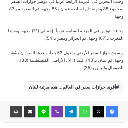
وحلّت البحرين في المرتبة الرابعة عربياً في مؤشر جوازات السفر
بمجموع 88 وجهة، تليها سلطة عمان بـ85 وجهة، ثم السعودية بـ83
وجهة.
وجاءت تونس في المرتبة السابعة عربياً بإجمالي (71) وجهة، وبعدها
المغرب بـ(67) وجهة، ثم الجزائر ومصر بـ(54).
ويسمح جواز السفر الأردني بدخول 53 بلداً، وبعدها السودان بـ44
وجهة، ثم لبنان بـ(43)، ليبيا (41)، الأراضي الفلسطينية (38)،
الصومال واليمن بـ(35).
أقوى جوازات سفر في العالم... هذه مرتبة لبنان
واتساب
تيلقرام
ڤايبر
لاين
مشاركة عبر البريد
طباعة