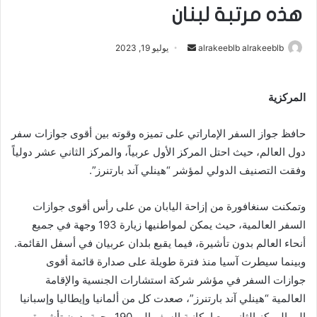
هذه مرتبة لبنان
alrakeeblb alrakeeblb
أ
يوليو 19, 2023
ر
س
المركزية
ل
ب
حافظ جواز السفر الإماراتي على تميزه وقوته بين أقوى جوازات سفر
ر
ي
دول العالم، حيث احتل المركز الأول عربياً، والمركز الثاني عشر دولياً
د
وفقت التصنيف الدولي لمؤشر “هينلي آند بارتنرز”.
ا
إ
وتمكنت سنغافورة من إزاحة اليابان من على رأس أقوى جوازات
ل
السفر العالمية، حيث يمكن لمواطنيها زيارة 193 وجهة في جميع
ك
أنحاء العالم بدون تأشيرة، فيما يقبع بلدان عربيان في أسفل القائمة.
ت
وبينما سيطرت آسيا منذ فترة طويلة على صدارة قائمة أقوى
ر
جوازات السفر في مؤشر شركة استشارات الجنسية والإقامة
و
العالمية “هينلي آند بارتنرز”، صعدت كل من ألمانيا وإيطاليا وإسبانيا
ن
إلى المركز الثاني مع إمكانية السفر إلى 190 وجهة بدون تأشيرة