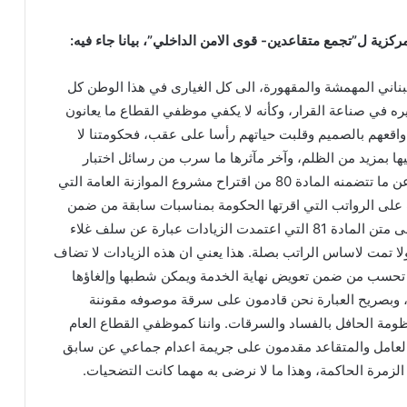
ركزية ل”تجمع متقاعدين- قوى الامن الداخلي”، بيانا جاء فيه:
بناني المهمشة والمقهورة، الى كل الغيارى في هذا الوطن كل
ه في صناعة القرار، وكأنه لا يكفي موظفي القطاع ما يعانون
اقعهم بالصميم وقلبت حياتهم رأسا على عقب، فحكومتنا لا
يها بمزيد من الظلم، وآخر مآثرها ما سرب من رسائل اختبار
بالعديد من وسائل الاعلام عن ما تتضمنه المادة 80 من اقتراح مشروع الموازنة العامة التي
على الرواتب التي اقرتها الحكومة بمناسبات سابقة من ضمن
اساس الراتب، وما تلاها على متن المادة 81 التي اعتمدت الزيادات عبارة عن سلف غلاء
 تمت لاساس الراتب بصلة. هذا يعني ان هذه الزيادات لا تضاف
ا تحسب من ضمن تعويض نهاية الخدمة ويمكن شطبها وإلغاؤها
 وبصريح العبارة نحن قادمون على سرقة موصوفه مقوننة
مة الحافل بالفساد والسرقات. واننا كموظفي القطاع العام
لعامل والمتقاعد مقدمون على جريمة اعدام جماعي عن سابق
لزمرة الحاكمة، وهذا ما لا نرضى به مهما كانت التضحيات.