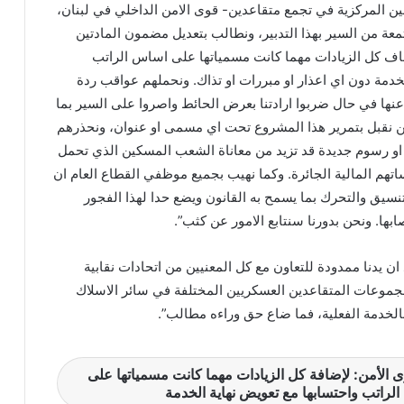
ن المركزية في تجمع متقاعدين- قوى الامن الداخلي في لبنان،
تمعة من السير بهذا التدبير، ونطالب بتعديل مضمون المادتين
 ان تضاف كل الزيادات مهما كانت مسمياتها على اساس الراتب
دمة دون اي اعذار او مبررات او تذاك. ونحملهم عواقب ردة
ح عنها في حال ضربوا ارادتنا بعرض الحائط واصروا على السير بما
 ولن نقبل بتمرير هذا المشروع تحت اي مسمى او عنوان، ونحذرهم
او رسوم جديدة قد تزيد من معاناة الشعب المسكين الذي تحمل
تهم المالية الجائرة. وكما نهيب بجميع موظفي القطاع العام ان
تنسيق والتحرك بما يسمح به القانون ويضع حدا لهذا الفجور
ابها. ونحن بدورنا سنتابع الامور عن كثب”.
 ان يدنا ممدودة للتعاون مع كل المعنيين من اتحادات نقابية
جموعات المتقاعدين العسكريين المختلفة في سائر الاسلاك
الخدمة الفعلية، فما ضاع حق وراءه مطالب”.
 الأمن: لإضافة كل الزيادات مهما كانت مسمياتها على
لراتب واحتسابها مع تعويض نهاية الخدمة