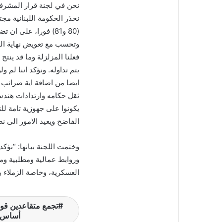
نحن في لجنة قرار المشرفي
نحذر الحكومة اللبنانية مج
(80 و81) فورا، على
وتحسب مع تعويض نهاية الخ
فعلنا المزلزلة وما قد ينت
يتم تداوله. ونؤكد اننا لم
ايضا من اضافة اية ضرائب 
ثقل حكامه وارتدادات هندسا
يكونوا على جهوزية تامة لل
الفاضح ويعيد الامور الى نص
وختمت اللجنة بيانها: “نؤكد
وروابط عمالية ومطلبية وم
العسكرية، وخاصة الزملاء ب
تجمع متقاعدين قوى
أساس ا