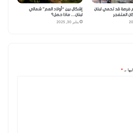
 فرصة قد تحمي لبنان
إشكال بين “أولاد العم” شمالي
ان المتفجر
لبنان… ماذا حصل؟
يناير 30, 2025
يها بـ
*