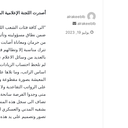
أصدرت اللجنة الإعلامية الم
alrakeeblb
alrakeeblb
أ
“الى كافة فئات الشعب الل
ر
يوليو 19, 2023
ضمن نطاق مسؤوليته وتأثير
س
ل
من حرمان ومعاناة أصابت و
ب
تترك مناسبة إلا وتطالهم ف
ر
ي
لم تلحظ احتساب الزيادات 
د
ا
إ
المعيشة بصورة مقطوعة ولا
ل
على الرواتب التقاعدية ول
ك
متى وجدوا الفرصة سانحة،
ت
تضاف الى سجل هذه المنظو
ر
و
بشقيه المدني والعسكري ا
ن
تصور وتصميم على يد هذه ا
ي
ا